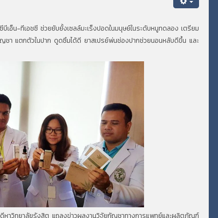
บีเอ็น-ทีเอชซี ช่วยยับยั้งเซลล์มะเร็งปอดในมนุษย์ในระดับหนูทดลอง เตรียม
ญชา แตกตัวในปาก ดูดซึมได้ดี ยาสเปรย์พ่นช่องปากช่วยนอนหลับดีขึ้น และ
ิการบดีหาวิทยาลัยรังสิต แถลงข่าวผลงานวิจัยกัญชาทางการแพทย์และผลิตภัณฑ์