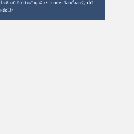
'โซเชียลมีเดีย' ต้านข้อมูลผิด ๆ จากการเลือกตั้งสหรัฐฯ ได้
หรือไม่?