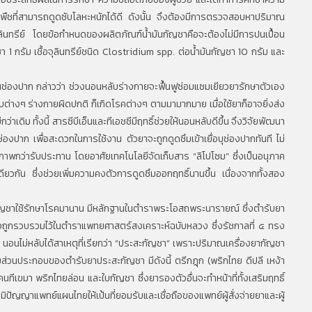
พืชที่สามารถดูดซับโลหะหนักได้ดี ดังนั้น จึงต้องมีการตรวจสอบหาปริมาณ
ินทรีย์ โดยข้อกำหนดของผลิตภัณฑ์น้ำมันกัญชาคือจะต้องไม่มีการปนเปื้อน
1 กรัม เชื้อจุลินทรีย์ชนิด Clostridium spp. ต่อน้ำมันกัญชา 10 กรัม และ
นช่องปาก กล่าวว่า ช่วงนอนหลับร่างกายจะฟื้นฟูซ่อมแซมเยียวยารักษาตัวเอง
่างๆ ร่างกายผิดปกติ ก็เกิดโรคต่างๆ ตามมามากมาย เมื่อใช้ยาก็อาจยิ่งส่ง
เดิม ทั้งนี้ สารซีบีเอ็นและทีเอชซีมีฤทธิ์ช่วยให้นอนหลับดีขึ้น จึงวิจัยพัฒนา
ช่องปาก เพื่อสะดวกในการใช้งาน ตัวยาจะถูกดูดซึมเข้าเยื่อบุช่องปากทันที ไม่
ภาพกว่ารับประทาน โดยอาศัยเทคโนโลยีจัดเก็บสาร “ลิโปโซม” ซึ่งเป็นอนุภาค
เดียวกัน ซึ่งช่วยเพิ่มความคงตัวการดูดซึมออกฤทธิ์นานขึ้น เนื่องจากทั้งสอง
กัญชาใช้รักษาโรคมานาน มีหลักฐานในตำราพระโอสถพระนารายณ์ ซึ่งตำรับยา
ซึ่งถูกรวบรวมไว้ในตำราแพทยศาสตร์สงเคราะห์ฉบับหลวง ซึ่งรัชกาลที่ ๕ ทรง
นอนไม่หลับได้สาเหตุที่เรียกว่า “ประสะกัญชา” เพราะปริมาณเครื่องยากัญชา
ดยส่วนประกอบของตำรับยาประสะกัญชา มีดังนี้ ตรีกฏุก (พริกไทย ดีปลี เหง้า
คนทีเขมา พริกไทยล่อน และใบกัญชา ซึ่งยารองตัวอื่นจะทำหน้าที่ทั้งเสริมฤทธิ์
ิปัญญาแพทย์แผนไทยให้เป้นที่ยอมรับและเชื่อถือของแพทย์ผู้สั่งจ่ายยาและผู้