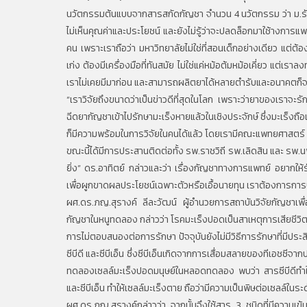
นวัตกรรมต้นแบบจากสารสกัดกัญชา จำนวน 4 นวัตกรรม ว่า ม.รังส
ไม่เห็นคุณค่าและประโยชน์ และยังไม่รู้ว่าจะปลดล็อกมาใช้างการแพ
คน เพราะเราถือว่า มหาวิทยาลัยไม่ใช่ที่สอนเด็กอย่างเดียว แต่ต้องค
เก่ง ต้องมีเครื่องมือที่ทันสมัย ไม่ใช่แค่หม้อต้มหม้อเคี่ยว แต่เรา
เราไม่เคยมีมาก่อน และสามารถผลิตยาได้หลายตำรับและอนาคตก็
“เราวิจัยถึงขนาดว่าเป็นข่าวดีที่สุดในโลก เพราะว่ายาของเราจ
ฉีดยากัญชาเข้าไปรักษามะเร็งหายแล้วในเชิงประจักษ์ ซึ่งมะเร็งถื
ก็มีความพร้อมในการวิจัยในคนได้แล้ว โดยเรามีคณะแพทยศาสตร์ 
ขณะนี้ได้มีการประสานติดต่อทั้ง รพ.ราชวิถี รพ.เลิดสิน และ รพ.
ยิ่ง” ดร.อาทิตย์ กล่าวและว่า เรื่องกัญชาทางการแพทย์ อยากให
เพื่อผูกขาดผลประโยชน์เฉพาะตัวหรือเอื้อนายทุน เราต้องการการปฏิว
ผศ.ดร.ภญ.สุรางค์ ลีละวัฒน์ ผู้อำนวยการสถาบันวิจัยกัญชาเพื่
กัญชาในหนูทดลอง กล่าวว่า โรคมะเร็งปอดเป็นสาเหตุการเสียชีวิตอ
การไม่ตอบสนองต่อการรักษา ปัจจุบันยังไม่มีวิธีการรักษาที่มีประส
ซีบีดี และซีบีเอ็น ซึ่งซีบีเอ็นเกิดจากการเสื่อมสลายของทีเอชซี
ทดลองเซลล์มะเร็งปอดมนุษย์ในหลอดทดลอง พบว่า สารซีบีดีทำใ
และซีบีเอ็น ทำให้เซลล์มะเร็งตาย ถือว่ามีความเป็นพิษต่อเซลล์ในระด
ผศ.ดร.ภญ.สุรางค์กล่าวว่า จากนั้นจึงใช้สาร 3 ชนิดที่มีความเ