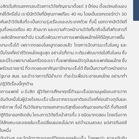
ิตเริ่มคิดนอกกรอบด้วยการวิจัยกัญชามาตั้งแต่ 3 ปีก่อน ตั้งแต่คนยังมอง
ทย์ได้หรือไม่ เรามีนักวิจัยที่มีคุณภาพเกือบ 40 คน โดยเป็นดอกเตอร์กว่า 30
้นคว้าวิจัยสิ่งที่จะเป็นความรุ่งเรืองของประเทศด้วย ทั้งนี้ นอกจากนักวิจัยที่
ลงทุนทั้งหมดเกือบ 40 ล้านบาท และความก้าวหน้างานวิจัยก็มาถึงขั้นที่สกัดสารที่
จะผลิตอีกหลายตำรับ รวมถึงพัฒนาทางการแพทย์แผนไทยให้ดีมีคุณภาพขึ้น
ะรักษามะเร็งได้ เพราะทดลองในหนูทดลองแล้ว โดยการฉีดสารมะเร็งในหนู และ
อเป็นโรคที่คร่าชีวิตคนไทยสูงสุด อย่างไรก็ตาม จะต้องพัฒนาต่อไปถึงในคน ซึ่ง
และมีโรงพยาบาลในเครือของเรา ทั้งแพทย์แผนปัจจุบันและแพทย์แผนไทย ซึ่ง
นพรัตนราชธานี ที่จะทดลองยากัญชารักษามะเร็งได้ ถือเป็นความก้าวหน้าอย่าง
้รัฐบาล สนช. และข้าราชการที่มีอำนาจ ทำอะไรเพื่อประชาชนคนไทย อย่ามาทำ
ัติเรื่องนี้ทุกด้าน
อการแพทย์ ม.รังสิต ผู้วิจัยการศึกษาฤทธิ์ต้านมะเร็งปอดมนุษย์ของสารจาก
ันดับหนึ่งในผู้ป่วยโรคมะเร็ง เนื่องจากธรรมชาติของโรคที่ค่อนข้างดุดันและ
ิทธิภาพ ทั้งนี้ ทีมวิจัยสามารถแยกสารบริสุทธิ์ของกัญชาออกมาได้ ทั้งทีเอชซี
จากปฏิกิริยาออกซิเดชัน โครงการวิจัยจึงนำสารทั้ง 3 ชนิดมาทดสอบ โดยเริ่มจาก
ห้ลักษณะของเซลล์มะเร็งเปลี่ยนแปลงไม่มาก แต่จำนวนลดลง แต่สารทีเอชซี
ับหนึ่ง
ข้มข้นต่างๆ และวัดอัตราการรอดชีวิตของเซลล์มะเร็ง โดยพบว่า ความเข้มข้น