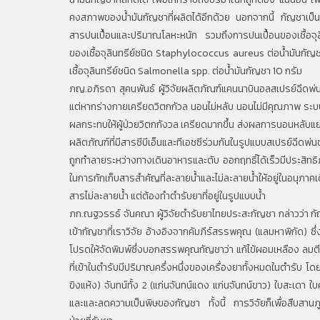
คงสภาพของน้ำมันกัญชาที่ผลิตได้อีกด้วย นอกจากนี้ กัญชาเป็น
สารปนเปื้อนและปริมาณโลหะหนัก รวมถึงการปนเปื้อนของเชื้อจุล
ของเชื้อจุลินทรีย์ชนิด Staphylococcus aureus ต่อน้ำมันกัญชา 
เชื้อจุลินทรีย์ชนิด Salmonella spp. ต่อน้ำมันกัญชา 10 กรัม
ภญ.อภิรดา สุคนพันธ์ ผู้วิจัยผลิตภัณฑ์แคนนาบินอลสเปรย์ฉีดพ่
แต่หากร่างกายเครียดวิตกกัวล นอนไม่หลับ นอนไม่มีคุณภาพ ระบบต
ผลกระทบให้ผู้ป่วยวิตกกังวล เครียดมากขึ้น ส่งผลการนอนหลับแย่กว่า
ผลิตภัณฑ์ที่มีสารซีบีเอ็นและทีเอชซีร่วมกันในรูปแบบสเปรย์ฉีดพ่น
ถูกทำลายระหว่างทางเดินอาหารและตับ ออกฤทธิ์ได้เร็วมีประสิทธิ
ในการกักเก็บสารสำคัญที่ละลายน้ำและไม่ละลายน้ำให้อยู่ในอนุภาค
สารไม่ละลายน้ำ แต่ต้องทำตำรับยาที่อยู่ในรูปแบบน้ำ
ภก.ณฐวรรธ์ จันคณา ผู้วิจัยตำรับยาไทยประสะกัญชา กล่าวว่า 
เข้ากัญชาที่เราวิจัย อ้างอิงจากคัมภีร์สรรพคุณ (แลมหาพิกัด) 
โปรดให้จัดพิมพ์ซึ่งบอกสรรพคุณกัญชาว่า แก้ไข้ผอมเหลือง ลมตี 
ที่เข้าในตำรับมีปริมาณครึ่งหนึ่งของเครื่องยาทั้งหมดในตำรับ โ
ขิงแห้ง) จันทน์ทั้ง 2 (แก่นจันทน์แดง แก่นจันทน์ขาว) ใบสะเดา ใบ
และและลดความเป็นพิษของกัญชา ทั้งนี้ การวิจัยก็เพื่อสืบสานภูม