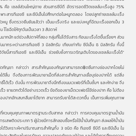
% คือ เซลล์ส่วนใหญ่ตาย ส่วนสารซีบีดี อัตรารอดชีวิตเซลล์มะเร็งสูง 75%
เฉพาะสารทีเอชซี และซีบีเอ็นไปศึกษาต่อในหนูทดลอง โดยปลูกถ่ายเซลล์มะเร็ง
วหนู ซึ่งตรวจยืนยันแล้วว่า เป็นมะเร็งจริง และแบ่งหนูที่ฉีดมะเร็งออกเป็น 3
อ็น โโยฉีดให้ทุกวันเป็นเวลา 3 สัปดาห์
กนัก แต่ช่วงสัปดาห์ที่สอง กลุ่มที่ไม่ได้รับสาร ก้อนมะเร็งโตขึ้นเรื่อยๆ ส่วน
นมากระหว่างสารทีเอชซี 3 มิลลิกรัม เทียบเท่ากับ ซีบีเอ็น 8 มิลลิกรัม ทั้งนี้
ัยนี้สารทีเอชซี และซีบีเอ็น ช่วยยับยั้งการเจริญเติบโตของเซลล์มะเร็งได้”
รสกัดกัญชา กล่าวว่า สารสำคัญของกัญชาสามารถด฿ดซึมทางช่องปากโดยไม่
ยดใต้ลิ้น จึงต้องการพัฒนายาเม็ดที่ส่งสารสำคัญทางเยื่อบุช่องปากได้ แต่สิ่ง
ได้เร็ว ดังนั้น การพัฒนายาจึงนึกถึงขนมเวเฟอร์ที่เป็นชั้นๆ และหักง่าย จึง
เร็ว ยาแตกตัวได้อย่างรวดเร็ว ข้อดีของยาเม็ดเวเฟอร์ใช้ช่องปาก คือ ไม่ต้อง
่อบุช่องปากอักเสบกลืนยาได้ยาก สามารถรับยาได้สะดวกขึ้น เป็นการเพิ่มคุณภาพ
ญชาที่ควบคุมคุณภาพมาตรฐานระดับสากล กล่าวว่า การควบคุมมาตรฐานน้ำมัน
ารเสพติดประเภท 5 ผู้ป่วยมีการลักลอบซื้อหรือใช้น้ำมันกัญชา ส่งผลให้น้ำมัน
งได้วิเคราะห์หาปริมาณสารสำคัญทั้ง 3 ชนิด คือ ทีเอชซี ซีบีดี และซีบีเอ็น ใน
น เพื่อประสิทธิผลในการรักษา ความปลอดภัยของผู้ป่วย และได้ทำการศึกษาความ