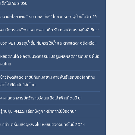
เด็กไม่เกิน 3 ขวบ
อนามัยโลก เผย “เรมเดสซีเวียร์” ไม่ช่วยรักษาผู้ป่วยโควิด-19
4 นวัตกรรมจัดการขยะพลาสติก รับเทรนด์“เศรษฐกิจสีเขียว”
ขวด PET บรรจุน้ำดื่ม “ไม่ควรใช้ซ้ำ และตากแดด” จริงหรือ!!
หลอดกินได้ ผลงานนวัตกรรมแปรรูปผลผลิตการเกษตร ฝีมือ
คนไทย
ข้าวโพดสีแดง ราชินีทับทิมสยาม สายพันธุ์แรกของโลกที่กิน
สดได้ ฝีมือนักวิจัยไทย
4 ศาสตราจารย์คว้ารางวัลสมเด็จเจ้าฟ้ามหิดลปี 61
รู้ทันฝุ่น PM2.5! เลือกให้ถูก “หน้ากากใช้ป้องกัน”
นาซ่า เตรียมส่งผู้หญิงไปเหยียบดวงจันทร์ในปี 2024