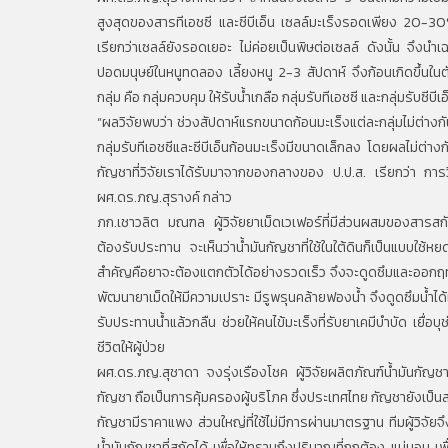
สูงสุดของสารทีเอชซี และซีบีเอ็น เซลล์มะเร็งรอดเพียง 20-30
เรียกว่าเซลล์ยังรอดเยอะ ไม่ค่อยเป็นพิษต่อเซลล์ ดังนั้น จึงนำ
ปอดมนุษย์ในหนูทดลอง เลี้ยงหนู 2-3 สัปดาห์ จึงก้อนเกิดขึ้นในตั
กลุ่ม คือ กลุ่มควบคุม ให้รับน้ำเกลือ กลุ่มรับทีเอชซี และกลุ่มรับซีบีเ
“ผลวิจัยพบว่า ช่วงสัปดาห์แรกขนาดก้อนมะเร็งแต่ละกลุ่มไม่ต่างกันมา
กลุ่มรับทีเอชซีและซีบีเอ็นก้อนมะเร็งมีขนาดเล็กลง โดยผลไม่ต่างกั
กัญชาที่วิจัยเราได้รับมาจากของกลางของ ป.ป.ส. เรียกว่า การวิจ
ผศ.ดร.ภญ.สุรางค์ กล่าว
ภก.เชาวลิต มณฑล ผู้วิจัยยาเม็ดเวเฟอร์ที่มีส่วนผสมของสา
ต้องรับประทาน จะเห็นว่าน้ำมันกัญชาที่ใช้ในใต้ดินก็เป็นแบบใช้ห
สำคัญคือยาจะต้องแตกตัวได้อย่างรวดเร็ว จึงจะดูดซึมและออกฤทธิ์
พัฒนายาเม็ดให้มีความเปราะ มีรูพรุนคล้ายฟองน้ำ จึงดูดซึมน้ำได้
รับประทานน้ำแล้วกลืน ช่วยให้คนไข้มะเร็งที่รับยาเคมีบำบัด เยื
ชีวิตให้ผู้ป่วย
ผศ.ดร.ภญ.สุชาดา จงรุ่งเรืองโชค ผู้วิจัยผลิตภัณฑ์น้ำมันกั
กัญชา ถือเป็นการคุ้มครองผู้บริโภค ซึ่งประเทศไทย กัญชายังเป็นส
กัญชามีราคาแพง ส่วนใหญ่ที่ใช้ไม่มีการผ่านมาตรฐาน ทีมผู้วิจัยจึ
น้ำมันกัญชาที่สกัดได้ เพื่อให้ทราบถึงปริมาณที่ถูกต้อง แน่นอ