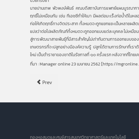
ป่วยที่รับยา
นายปานเทพ พัวพงษ์พันธ์ คณบดีสถาบันการแพทย์แผนบูรณาการและ
ฤทธิ์ไม่เหมือนกัน เช่น ทีเอชซีทำให้เมา มีผลต่อมะเร็งท่อน้ำดีในหลอ
ก่อให้เกิดฤทธิ์ทางจิตประสาท ทั้งหมดจะถูกแยกแยะเป็นหลายผลิตภัณ
แปลว่าต่อไปผลิตภัณฑ์ทั้งหมดจะถูกออกแบบแต่ละบุคคล ไม่เหมือน
สู่การพัฒนาสายพันธุ์ที่มีสารสำคัญไม่เท่ากันตามการออกแบบขอ
เกษตรกรที่จะปลูกอย่างมีองค์ความรู้ ปลูกได้ตามการรักษาที่เราต้อง
ใหม่ เป็นตำรายาของชาติในรัชกาลที่ ๑๐ ครั้งแรก หลังจากที่ไทย
ที่มา : Manager online 23 เมษายน 2562 [
https://mgronlin
Prev
กองหอสมุดและศูนย์สารสนเทศวิทยาศาสตร์และเทคโนโลยี