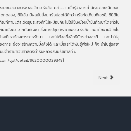
เวชศาสตร์ชะลอวัย ม.รังสิต กล่าวว่า เมื่อรู้ว่าสารสำคัญแต่ละชนิดออก
ดทดลอง, ซีบีเอ็น มีผลยับยั้งมะเร็งปอดได้ดีกว่าหรือทัดเทียมทีเอชซี, ซีบีดีไม่
ฑ์ตามแต่ละวัตถุประสงค์ที่ไม่เหมือนกัน ไม่ใช่ใช้เหมือนน้ำมันกัญชาโดยทั่วไป
กัน แม้จะมาจากต้นกัญชา ซึ่งการปลูกกัญชาของ ม.รังสิต จะอาศัยงานวิจัยไป
งโรคที่เราต้องการการรักษา และไม่ต้องซื้อสิทธิบัตรต่างชาติ และนำไปสู่
การ ซึ่งจะสร้างความมั่งคั่งได้ และเมื่อเราได้พันธุ์พืชใหม่ ก็จะนำไปสู่รสยา
เคยมีตำรายาเวชศาสตร์ตำรับหลวงสมัยรัชกาลที่ ๕
e.com/qol/detail/9620000039349
]
Next