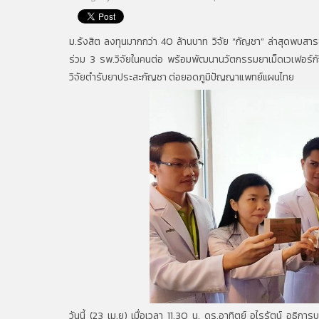
ม.รังสิต ลงทุนมากกว่า 40 ล้านบาท วิจัย “กัญชา” ล่าสุดพบสารซี
ร่วม 3 รพ.วิจัยในคนต่อ พร้อมพัฒนานวัตกรรมยาเม็ดเวเฟอร์กั
วิจัยตำรับยาประสะกัญชา ต่อยอดภูมิปัญญาแพทย์แผนไทย
วันนี้ (23 เม.ย) เมื่อเวลา 11.30 น. ดร.อาทิตย์ อุไรรัตน์ อธ