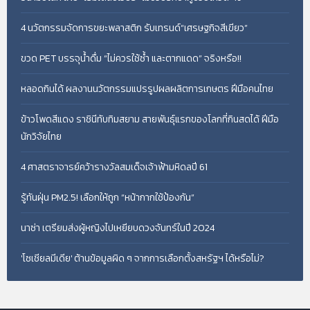
4 นวัตกรรมจัดการขยะพลาสติก รับเทรนด์“เศรษฐกิจสีเขียว”
ขวด PET บรรจุน้ำดื่ม “ไม่ควรใช้ซ้ำ และตากแดด” จริงหรือ!!
หลอดกินได้ ผลงานนวัตกรรมแปรรูปผลผลิตการเกษตร ฝีมือคนไทย
ข้าวโพดสีแดง ราชินีทับทิมสยาม สายพันธุ์แรกของโลกที่กินสดได้ ฝีมือ
นักวิจัยไทย
4 ศาสตราจารย์คว้ารางวัลสมเด็จเจ้าฟ้ามหิดลปี 61
รู้ทันฝุ่น PM2.5! เลือกให้ถูก “หน้ากากใช้ป้องกัน”
นาซ่า เตรียมส่งผู้หญิงไปเหยียบดวงจันทร์ในปี 2024
'โซเชียลมีเดีย' ต้านข้อมูลผิด ๆ จากการเลือกตั้งสหรัฐฯ ได้หรือไม่?