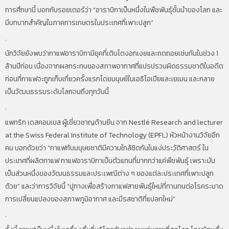
การศึกษานี้ บอกกับรอยเตอร์ว่า “อาราบิกาเป็นหนึ่งในพืชพันธุ์ชั้นนำของโลก และ
มีบทบาทสำคัญในภาคการเกษตรในประเทศที่เพาะปลูก”
.
นักวิจัยยังพบว่ากาแฟอาราบิกามียุคที่เติบโตงอกเงยและถดถอยเช่นกันในช่วง 1
ล้านปีก่อน เนื่องจากผลกระทบของสภาพอากาศที่แปรปรวนผิดธรรมชาติในอดีต
ก่อนที่กาแฟจะถูกเก็บเกี่ยวครั้งแรกโดยมนุษย์ในเอธิโอเปียและเยเมน และกลาย
เป็นวัฒนธรรมระดับโลกจนถึงทุกวันนี้
.
แพทริก เดสคอมเบส ผู้เชี่ยวชาญด้านยีน จาก Nestlé Research and lecturer
at the Swiss Federal Institute of Technology (EPFL) หัวหน้างานวิจัยอีก
คน บอกด้วยว่า “กาแฟกับมนุษยชาติมีความใกล้ชิดกันในแง่ประวัติศาสตร์ ใน
ประเทศที่ผลิตกาแฟ กาแฟอาราบิกาเป็นตัวแทนที่มากกว่าแค่พืชพันธุ์ เพราะมัน
เป็นส่วนหนึ่งของวัฒนธรรมและประเพณีต่าง ๆ ของแต่ละประเทศที่เพาะปลูก
ด้วย” และว่าการวิจัยนี้ “ปูทางเพื่อสร้างกาแฟสายพันธุ์ใหม่ที่ทานทนต่อโรคระบาด
การเปลี่ยนแปลงของสภาพภูมิอากาศ และมีรสชาติที่แปลกใหม่”
.