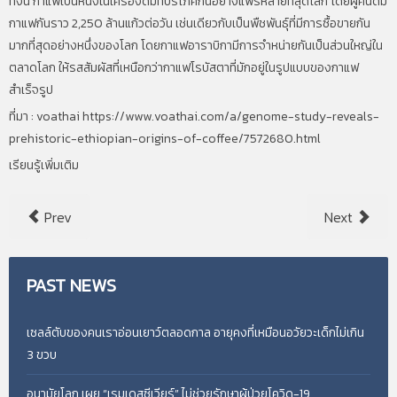
ทั้งนี้ กาแฟเป็นหนึ่งในเครื่องดื่มที่บริโภคกันอย่างแพร่หลายที่สุดโลก โดยผู้คนดื่ม
กาแฟกันราว 2,250 ล้านแก้วต่อวัน เช่นเดียวกับเป็นพืชพันธุ์ที่มีการซื้อขายกัน
มากที่สุดอย่างหนึ่งของโลก โดยกาแฟอาราบิกามีการจำหน่ายกันเป็นส่วนใหญ่ใน
ตลาดโลก ให้รสสัมผัสที่เหนือกว่ากาแฟโรบัสตาที่มักอยู่ในรูปแบบของกาแฟ
สำเร็จรูป
ที่มา : voathai https://www.voathai.com/a/genome-study-reveals-
prehistoric-ethiopian-origins-of-coffee/7572680.html
เรียนรู้เพิ่มเติม
Prev
Next
PAST
NEWS
เซลล์ตับของคนเราอ่อนเยาว์ตลอดกาล อายุคงที่เหมือนอวัยวะเด็กไม่เกิน
3 ขวบ
อนามัยโลก เผย “เรมเดสซีเวียร์” ไม่ช่วยรักษาผู้ป่วยโควิด-19