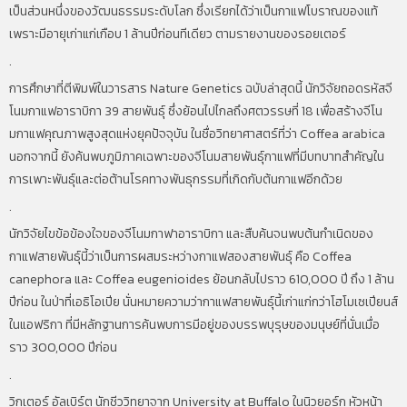
เป็นส่วนหนึ่งของวัฒนธรรมระดับโลก ซึ่งเรียกได้ว่าเป็นกาแฟโบราณของแท้
เพราะมีอายุเก่าแก่เกือบ 1 ล้านปีก่อนทีเดียว ตามรายงานของรอยเตอร์
.
การศึกษาที่ตีพิมพ์ในวารสาร Nature Genetics ฉบับล่าสุดนี้ นักวิจัยถอดรหัสจี
โนมกาแฟอาราบิกา 39 สายพันธุ์ ซึ่งย้อนไปไกลถึงศตวรรษที่ 18 เพื่อสร้างจีโน
มกาแฟคุณภาพสูงสุดแห่งยุคปัจจุบัน ในชื่อวิทยาศาสตร์ที่ว่า Coffea arabica
นอกจากนี้ ยังค้นพบภูมิภาคเฉพาะของจีโนมสายพันธุ์กาแฟที่มีบทบาทสำคัญใน
การเพาะพันธุ์และต่อต้านโรคทางพันธุกรรมที่เกิดกับต้นกาแฟอีกด้วย
.
นักวิจัยไขข้อข้องใจของจีโนมกาฟาอาราบิกา และสืบค้นจนพบต้นกำเนิดของ
กาแฟสายพันธุ์นี้ว่าเป็นการผสมระหว่างกาแฟสองสายพันธุ์ คือ Coffea
canephora และ Coffea eugenioides ย้อนกลับไปราว 610,000 ปี ถึง 1 ล้าน
ปีก่อน ในป่าที่เอธิโอเปีย นั่นหมายความว่ากาแฟสายพันธุ์นี้เก่าแก่กว่าโฮโมเซเปียนส์
ในแอฟริกา ที่มีหลักฐานการค้นพบการมีอยู่ของบรรพบุรุษของมนุษย์ที่นั่นเมื่อ
ราว 300,000 ปีก่อน
.
วิกเตอร์ อัลเบิร์ต นักชีววิทยาจาก University at Buffalo ในนิวยอร์ก หัวหน้า