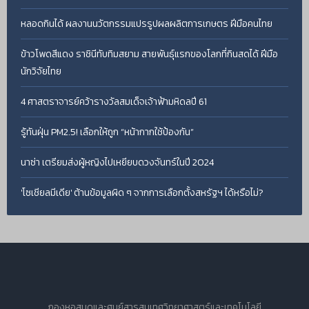
หลอดกินได้ ผลงานนวัตกรรมแปรรูปผลผลิตการเกษตร ฝีมือคนไทย
ข้าวโพดสีแดง ราชินีทับทิมสยาม สายพันธุ์แรกของโลกที่กินสดได้ ฝีมือ
นักวิจัยไทย
4 ศาสตราจารย์คว้ารางวัลสมเด็จเจ้าฟ้ามหิดลปี 61
รู้ทันฝุ่น PM2.5! เลือกให้ถูก “หน้ากากใช้ป้องกัน”
นาซ่า เตรียมส่งผู้หญิงไปเหยียบดวงจันทร์ในปี 2024
'โซเชียลมีเดีย' ต้านข้อมูลผิด ๆ จากการเลือกตั้งสหรัฐฯ ได้หรือไม่?
กองหอสมุดและศูนย์สารสนเทศวิทยาศาสตร์และเทคโนโลยี