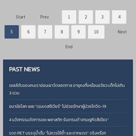
Start
Prev
1
2
3
4
5
6
7
8
9
10
Next
End
PAST
NEWS
เซลล์ตับของคนเราอ่อนเยาว์ตลอดกาล อายุคงที่เหมือนอวัยวะเด็กไม่เกิน
3 ขวบ
อนามัยโลก เผย “เรมเดสซีเวียร์” ไม่ช่วยรักษาผู้ป่วยโควิด-19
4 นวัตกรรมจัดการขยะพลาสติก รับเทรนด์“เศรษฐกิจสีเขียว”
ขวด PET บรรจุน้ำดื่ม “ไม่ควรใช้ซ้ำ และตากแดด” จริงหรือ!!