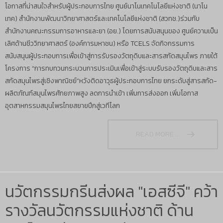
โอกาสที่น่าสนใจสำหรับผู้ประกอบการไทย ศูนย์นาโนเทคโนโลยีแห่งชาติ (นาโน
เทค) สำนักงานพัฒนาวิทยาศาสตร์และเทคโนโลยีแห่งชาติ (สวทช.)ร่วมกับ
สำนักงานคณะกรรมการอาหารและยา (อย.) โดยการสนับสนุนของ ศูนย์ความเป็น
เลิศด้านชีววิทยาศาสตร์ (องค์การมหาชน) หรือ TCELS จัดกิจกรรมการ
สนับสนุนผู้ประกอบการเพื่อเข้าสู่การรับรองวัตถุดิบและสารสกัดสมุนไพร ภายใต้
โครงการ “การทบทวนกระบวนการประเมินเพื่อเข้าสู่ระบบรับรองวัตถุดิบและสาร
สกัดสมุนไพรสู่เชิงพาณิชย์”หวังติดอาวุธผู้ประกอบการไทย ยกระดับสู่สารสกัด-
ผลิตภัณฑ์สมุนไพรศักยภาพสูง ลดการนำเข้า เพิ่มการส่งออก เพิ่มโอกาส
อุตสาหกรรมสมุนไพรไทยสยายปีกสู่เวทีโลก
READ MORE ...
นวัตกรรมกรีนส่งผล "เอสซีจี" คว้า
รางวัลนวัตกรรมแห่งชาติ ด้าน