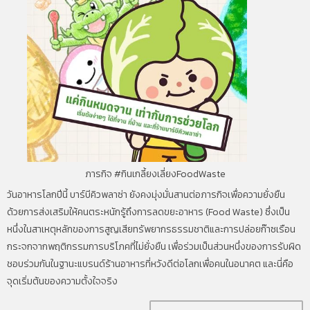
ภารกิจ #กินเกลี้ยงเลี่ยงFoodWaste
วันอาหารโลกปีนี้ บาร์บีคิวพลาซ่า ยังคงมุ่งมั่นสานต่อภารกิจเพื่อความยั่งยืน
ด้วยการส่งเสริมให้คนตระหนักรู้ถึงการลดขยะอาหาร (Food Waste) ซึ่งเป็น
หนึ่งในสาเหตุหลักของการสูญเสียทรัพยากรธรรมชาติและการปล่อยก๊าซเรือน
กระจกจากพฤติกรรมการบริโภคที่ไม่ยั่งยืน เพื่อร่วมเป็นส่วนหนึ่งของการรับผิด
ชอบร่วมกันในฐานะแบรนด์ร้านอาหารที่หวังดีต่อโลกเพื่อคนในอนาคต และนี่คือ
จุดเริ่มต้นของความตั้งใจจริง