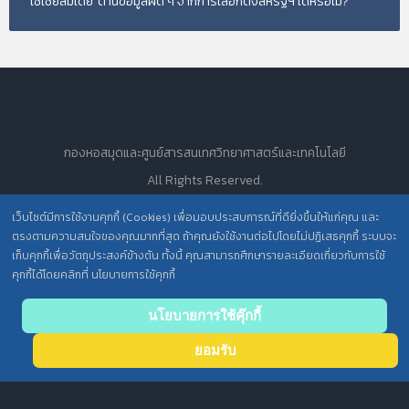
'โซเชียลมีเดีย' ต้านข้อมูลผิด ๆ จากการเลือกตั้งสหรัฐฯ ได้หรือไม่?
กองหอสมุดและศูนย์สารสนเทศวิทยาศาสตร์และเทคโนโลยี
All Rights Reserved.
เว็บไซต์มีการใช้งานคุกกี้ (Cookies) เพื่อมอบประสบการณ์ที่ดียิ่งขึ้นให้แก่คุณ และ
ตรงตามความสนใจของคุณมากที่สุด ถ้าคุณยังใช้งานต่อไปโดยไม่ปฏิเสธคุกกี้ ระบบจะ
นโยบายการคุ้มครองข้อมูลส่วนบุคคล วศ. /
เก็บคุกกี้เพื่อวัตถุประสงค์ข้างต้น ทั้งนี้ คุณสามารถศึกษารายละเอียดเกี่ยวกับการใช้
คุกกี้ได้โดยคลิกที่ นโยบายการใช้คุกกี้
ประกาศความเป็นส่วนตัว (Privacy Notice) สำหรับการบริการสารสนเทศ
Back
นโยบายการใช้คุ๊กกี้
to top
ยอมรับ