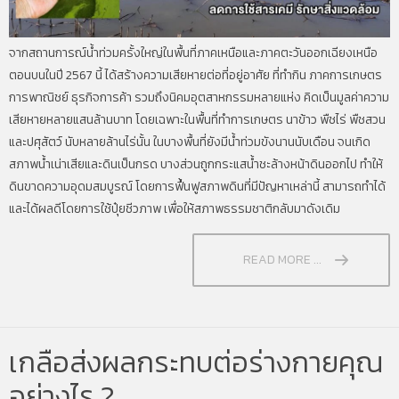
จากสถานการณ์น้ำท่วมครั้งใหญ่ในพื้นที่ภาคเหนือและภาคตะวันออกเฉียงเหนือ
ตอนบนในปี 2567 นี้ ได้สร้างความเสียหายต่อที่อยู่อาศัย ที่ทำกิน ภาคการเกษตร
การพาณิชย์ ธุรกิจการค้า รวมถึงนิคมอุตสาหกรรมหลายแห่ง คิดเป็นมูลค่าความ
เสียหายหลายแสนล้านบาท โดยเฉพาะในพื้นที่ทำการเกษตร นาข้าว พืชไร่ พืชสวน
และปศุสัตว์ นับหลายล้านไร่นั้น ในบางพื้นที่ยังมีน้ำท่วมขังนานนับเดือน จนเกิด
สภาพน้ำเน่าเสียและดินเป็นกรด บางส่วนถูกกระแสน้ำชะล้างหน้าดินออกไป ทำให้
ดินขาดความอุดมสมบูรณ์ โดยการฟื้นฟูสภาพดินที่มีปัญหาเหล่านี้ สามารถทำได้
และได้ผลดีโดยการใช้ปุ๋ยชีวภาพ เพื่อให้สภาพธรรมชาติกลับมาดังเดิม
READ MORE ...
เกลือส่งผลกระทบต่อร่างกายคุณ
อย่างไร ?