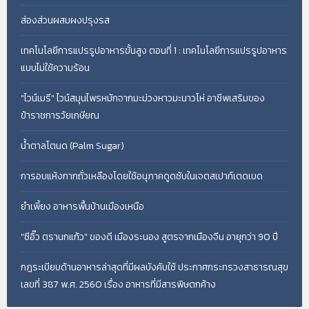
ส่องส่วนผสมผงปรุงรส
เทคโนโลยีการแปรรูปอาหารขั้นสูง ตอนที่ 1 : เทคโนโลยีการแปรรูปอาหาร
แบบไม่ใช้ความร้อน
"ไวน์เมรี" ไวน์สมุนไพรหมักจากมะม่วงหาวมะนาวโห่ อาชีพเสริมของ
ข้าราชการวัยเกษียณ
น้ำตาลโตนด (Palm Sugar)
การอบแห้งกากถั่วเหลืองโดยใช้อนุภาคดูดซับในเจตสเปาท์เตดเบด
ยำเพี้ยง อาหารพื้นบ้านเมืองเหนือ
"ซีอิ๊ว ตรานกแก้ว" ของดี เมืองระนอง สูตรจากเมืองจีน อายุกว่า 90 ปี
กฎระเบียบด้านอาหารล่าสุดที่มีผลบังคับใช้ ประกาศกระทรวงสาธารณสุข
เลขที่ 387 พ.ศ. 2560 เรื่อง อาหารที่มีสารพิษตกค้าง