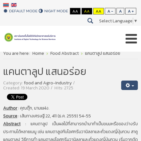
DEFAULT MODE
NIGHT MODE
AA
AA
AA
A -
A
A +
Select Language
▼
You are here:
Home
Food Abstract
แคนตาลูป แสนอร่อย
แคนตาลูป แสนอร่อย
Category:
food and Agro-Industry
Created: 19 March 2020
Hits: 2725
Author
:
คุณตุ๊ก, นามแฝง.
Source
:
เส้นทางเศรษฐี 22, 411 (ธ.ค. 2559) 54-55
Abstract
:
แคนตาลูป เป็นผลไม้ที่สามารถนำมาทำเป็นขนมหรือของว่างรับ
ประทานได้หลายเมนู เช่น แคนตาลูปกับไอศกรีมวานิลลาและถั่วแดงญี่ปุ่นกวน สาคู
แคนตาลูป วิธีการทำ แคนตาลูปไอศกรีมวานิลลาและถั่วแดงญี่ปุ่นกวน เริ่มจากตัด