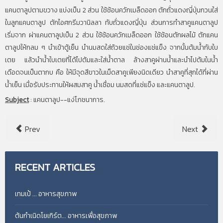
แคนตาลูปตามขวาง แบ่งเป็น 2 ส่วน ใช้ช้อนควักเมล็ดออก ตักถั่วแดงญี่ปุ่นกวนใส่
ในลูกแคนตาลูป ตักไอศกรีมวานิลลา ทับถั่วแดงญี่ปุ่น ส่วนการทำสาคูแคนตาลูป
เริ่มจาก ผ่าแคนตาลูปเป็น 2 ส่วน ใช้ช้อนควักเมล็ดออก ใช้ช้อนตักผลไม้ ตักแคน
ตาลูปให้กลม ๆ นำเข้าตู้เย็น นำนมสดใส่ถ้วยแช่ในช่องแช่แข็ง จากนั้นต้มน้ำกับใบ
เตย แล้วนำน้ำใบเตยที่ได้ไปต้มและใส่น้ำตาล ล้างสาคูผ่านน้ำและนำไปต้มในน้ำ
เดือดจนเป็นตากบ คือ ให้มีจุดสีขาวในเม็ดสาคูเพียงนิดเดียว นำสาคูที่สุกได้ที่ผ่าน
น้ำเย็น เมื่อรับประทานให้ผสมสาคู น้ำเชื่อม นมสดที่แช่แข็ง และแคนตาลูป.
Subject
:
แคนตาลูป--แง่โภชนาการ.
Prev
Next
RECENT
ARTICLES
เทมเป้ ... อาหารสุขภาพ
ต้นกำเนิดโยเกิร์ต... อาหารเพื่อสุขภาพ