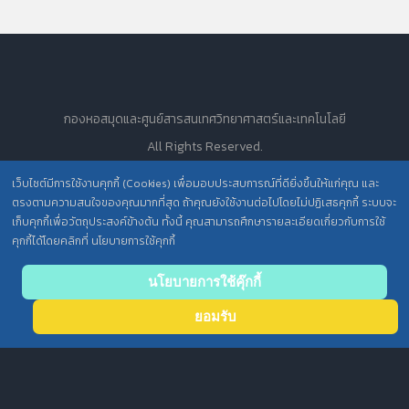
กองหอสมุดและศูนย์สารสนเทศวิทยาศาสตร์และเทคโนโลยี
All Rights Reserved.
เว็บไซต์มีการใช้งานคุกกี้ (Cookies) เพื่อมอบประสบการณ์ที่ดียิ่งขึ้นให้แก่คุณ และ
ตรงตามความสนใจของคุณมากที่สุด ถ้าคุณยังใช้งานต่อไปโดยไม่ปฏิเสธคุกกี้ ระบบจะ
นโยบายการคุ้มครองข้อมูลส่วนบุคคล วศ. /
เก็บคุกกี้เพื่อวัตถุประสงค์ข้างต้น ทั้งนี้ คุณสามารถศึกษารายละเอียดเกี่ยวกับการใช้
คุกกี้ได้โดยคลิกที่ นโยบายการใช้คุกกี้
ประกาศความเป็นส่วนตัว (Privacy Notice) สำหรับการบริการสารสนเทศ
Back
นโยบายการใช้คุ๊กกี้
to top
ยอมรับ