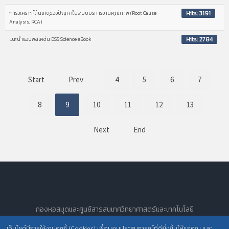
Hits: 3191
การวิเคราะห์ต้นเหตุของปัญหาในระบบบริหารงานคุณภาพ (Root Cause
Analysis, RCA)
Hits: 2784
แนะนำแอปพลิเคชัน DSS Science eBook
Start
Prev
4
5
6
7
8
9
10
11
12
13
Next
End
กองหอสมุดและศูนย์สารสนเทศวิทยาศาสตร์และเทคโนโลยี
All Rights Reserved.
เว็บไซต์มีการใช้งานคุกกี้ (Cookies) เพื่อมอบประสบการณ์ที่ดียิ่งขึ้นให้แก่คุณ และ