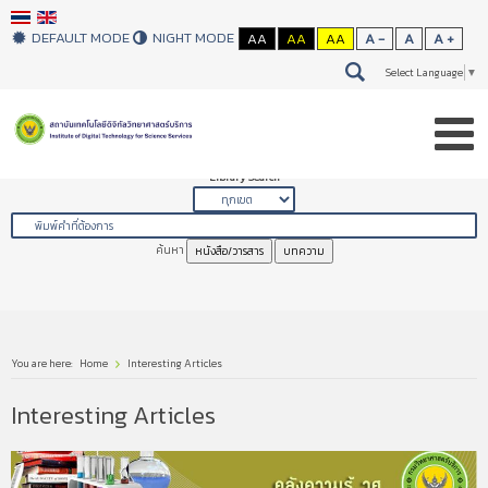
DEFAULT MODE
NIGHT MODE
AA
AA
AA
A -
A
A +
Select Language
▼
Library Search
ค้นหา
หนังสือ/วารสาร
บทความ
You are here:
Home
Interesting Articles
Interesting Articles