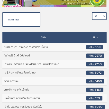
Title
Hits
Hits: 3011
รับประทานอาหารอย่างไร ดวงตาสดใสแข็งแรง
Hits: 2970
ไรซ์เบอร์รี่ ข้าวดี มีประโยชน์
Hits: 2750
ไฮโดรเจน: พร้อมแล้วหรือยังสำหรับรถยนต์พลังไฮโดรเจน?
Hits: 3072
มารู้จักฉลากสิ่งแวดล้อมกันเถอะ
Hits: 3460
ฟอสซิลสารเคมี
Hits: 3467
2559 ปีสากลแห่งเมล็ดถั่ว
Hits: 3127
"เครื่องถ่ายเอกสาร” ภัยในสานักงาน
Hits: 3050
น้ำดื่มบรรจุขวด PET อันตรายจริงหรือไม่