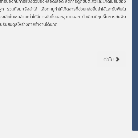
เลมีสารป้องกันการแข็งตัวของหลอดเลือด ลดการดูดซับตะกั่วและแคดเมียมของ
 รวมถึงมะเร็งลำไส้ เลือดหมูทำให้เกิดสารที่ช่วยหล่อลื่นลำไส้และขับพิษใน
งเสียในเซลล์และทำให้มีการขับทิ้งออกสู่ภายนอก ถั่วเขียวมีฤทธิ์ในการขับพิษ
ที่ปรับสมดุลให้ร่างกายทำงานได้ปกติ.
ต่อไป