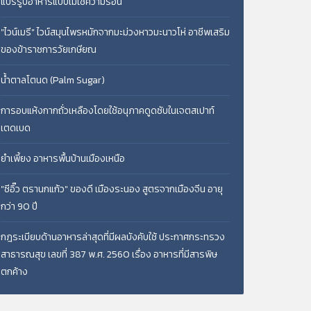
แปรรูปอาหารแบบไม่ใช้ความร้อน
"ไวน์เมรี" ไวน์สมุนไพรหมักจากมะม่วงหาวมะนาวโห่ อาชีพเสริม
ของข้าราชการวัยเกษียณ
น้ำตาลโตนด (Palm Sugar)
การอบแห้งกากถั่วเหลืองโดยใช้อนุภาคดูดซับในเจตสเปาท์
เตดเบด
ยำเพี้ยง อาหารพื้นบ้านเมืองเหนือ
"ซีอิ๊ว ตรานกแก้ว" ของดี เมืองระนอง สูตรจากเมืองจีน อายุ
กว่า 90 ปี
กฎระเบียบด้านอาหารล่าสุดที่มีผลบังคับใช้ ประกาศกระทรวง
สาธารณสุข เลขที่ 387 พ.ศ. 2560 เรื่อง อาหารที่มีสารพิษ
ตกค้าง