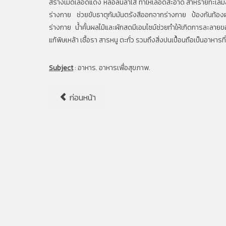
สร้างเม็ดเลือดแดง หล่อลื่นลำไส้ ทำให้เลือดสะอาด สาหร่ายทะ
ร่างกาย ช่วยขับธาตุกัมมันตรังสีออกจากร่างกาย ป้องกันท้องผูก
ร่างกาย น้ำคั้นผลไม้และผักสดมีเอมไซม์ช่วยทำให้เกิดการละลายขอ
แก้พิษเหล้า เชื้อรา สารหนู ตะกั่ว รวมถึงสิ่งปนเปื้อนถือเป็นอาหาร
Subject
:
อาหาร. อาหารเพื่อสุขภาพ.
ก่อนหน้า