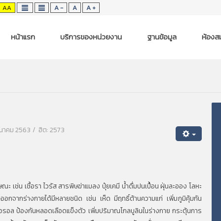
AA
A -
A
A +
หน้าแรก
บริการของหน่วยงาน
ฐานข้อมูล
ห้องสม
 มีนาคม 2563
ฮิต: 2573
เช่น เชื้อรา ไวรัส สารพิษฆ่าแมลง ปุ๋ยเคมี น้ำดื่มปนเปื้อน ฝุ่นละออง โลหะ
อกจากร่างกายได้มีหลายชนิด เช่น เห็ด มีฤทธิ์ต้านความแก่ เพิ่มภูมิคุ้มกัน
ล ป้องกันหลอดเลือดแข็งตัว เพิ่มปริมาณโกลบูลินในร่างกาย กระตุ้นการ