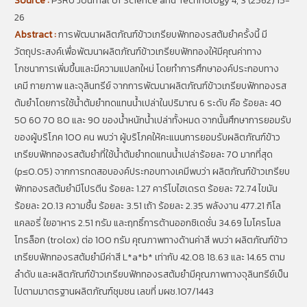
Source :
PSRU Journal of Science and Technology 4, 3 (2562) 15-
26
Abstract :
การพัฒนาผลิตภัณฑ์ข้าวเกรียบฟักทองรสต้มยำครั้งนี้ มี
วัตถุประสงค์เพื่อพัฒนาผลิตภัณฑ์ข้าวเกรียบฟักทองให้มีคุณค่าทาง
โภชนาการเพิ่มขึ้นและมีความแปลกใหม่ โดยทำการศึกษาองค์ประกอบทาง
เคมี กายภาพ และจุลินทรีย์ จากการพัฒนาผลิตภัณฑ์ข้าวเกรียบฟักทองรส
ต้มยำโดยการใช้น้ำต้มยำทดแทนน้ำเปล่าในปริมาณ 6 ระดับ คือ ร้อยละ 40
50 60 70 80 และ 90 ของน้ำหนักน้ำเปล่าทั้งหมด จากนั้นศึกษาการยอมรับ
ของผู้บริโภค 100 คน พบว่า ผู้บริโภคให้คะแนนการยอมรับผลิตภัณฑ์ข้าว
เกรียบฟักทองรสต้มยำที่ใช้น้ำต้มยำทดแทนน้ำเปล่าร้อยละ 70 มากที่สุด
(p≤0.05) จากการทดสอบองค์ประกอบทางเคมีพบว่า ผลิตภัณฑ์ข้าวเกรียบ
ฟักทองรสต้มยำมีโปรตีน ร้อยละ 1.27 คาร์โบไฮเดรต ร้อยละ 72.74 ไขมัน
ร้อยละ 20.13 ความชื้น ร้อยละ 3.51 เถ้า ร้อยละ 2.35 พลังงาน 477.21 กิโล
แคลอรี่ ใยอาหาร 2.51 กรัม และฤทธิ์การต้านออกซิเดชั่น 34.69 ไมโครโมล
โทรล็อก (trolox) ต่อ 100 กรัม คุณภาพทางด้านค่าสี พบว่า ผลิตภัณฑ์ข้าว
เกรียบฟักทองรสต้มยำมีค่าสี L*a*b* เท่ากับ 42.08 18.63 และ 14.65 ตาม
ลำดับ และผลิตภัณฑ์ข้าวเกรียบฟักทองรสต้มยำมีคุณภาพทางจุลินทรีย์เป็น
ไปตามมาตรฐานผลิตภัณฑ์ชุมชน เลขที่ มผช.107/1443