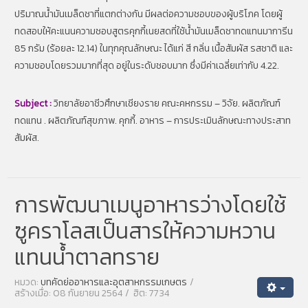
ปริมาณน้ำมันเมล็ดชาที่แตกต่างกัน มีผลต่อความชอบของผู้บริโภค โดยผู้
ทดสอบให้คะแนนความชอบสูตรคุกกี้เนยสดที่ใช้น้ำมันเมล็ดชาทดแทนมาการีน
85 กรัม (ร้อยละ 12.14) ในทุกคุณลักษณะ ได้แก่ สี กลิ่น เนื้อสัมผัส รสชาติ และ
ความชอบโดยรวมมากที่สุด อยู่ในระดับชอบมาก ซึ่งมีค่าเฉลี่ยเท่ากับ 4.22.
Subject :
วิทยาลัยอาชีวศึกษาเชียงราย คณะคหกรรม – วิจัย. ผลิตภัณฑ์
ทดแทน . ผลิตภัณฑ์สุขภาพ. คุกกี้. อาหาร – การประเมินลักษณะทางประสาท
สัมผัส.
การพัฒนาเมนูอาหารว่างโดยใช้
ซูคราโลสเป็นสารให้ความหวาน
แทนน้ำตาลทราย
หมวด:
บทคัดย่ออาหารและอุตสาหกรรมเกษตร
สร้างเมื่อ: 08 กันยายน 2564
ฮิต: 7734