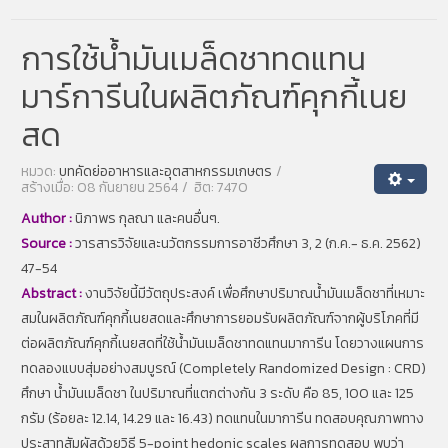
การใช้น้ำมันเมล็ดชาทดแทน
มาร์การีนในผลิตภัณฑ์คุกกี้เนย
สด
หมวด:
บทคัดย่ออาหารและอุตสาหกรรมเกษตร
สร้างเมื่อ: 08 กันยายน 2564
ฮิต: 7470
Author :
นิภาพร กุลณา และคนอื่นๆ.
Source :
วารสารวิจัยและนวัตกรรมการอาชีวศึกษา 3, 2 (ก.ค.- ธ.ค. 2562)
47-54
Abstract :
งานวิจัยนี้มีวัตถุประสงค์ เพื่อศึกษาปริมาณน้ำมันเมล็ดชาที่เหมาะ
สมในผลิตภัณฑ์คุกกี้เนยสดและศึกษาการยอมรับผลิตภัณฑ์จากผู้บริโภคที่มี
ต่อผลิตภัณฑ์คุกกี้เนยสดที่ใช้น้ำมันเมล็ดชาทดแทนมาการีน โดยวางแผนการ
ทดลองแบบสุ่มอย่างสมบูรณ์ (Completely Randomized Design : CRD)
ศึกษา น้ำมันเมล็ดชา ในปริมาณที่แตกต่างกัน 3 ระดับ คือ 85, 100 และ 125
กรัม (ร้อยละ 12.14, 14.29 และ 16.43) ทดแทนในมาการีน ทดสอบคุณภาพทาง
ประสาทสัมผัสด้วยวิธี 5-point hedonic scales ผลการทดสอบ พบว่า