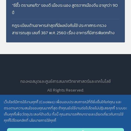
"ซีอิ๊ว ตรานกแก้ว" ของดี เมืองระนอง สูตรจากเมืองจีน อายุกว่า 90
ปี
กฎระเบียบด้านอาหารล่าสุดที่มีผลบังคับใช้ ประกาศกระทรวง
สาธารณสุข เลขที่ 387 พ.ศ. 2560 เรื่อง อาหารที่มีสารพิษตกค้าง
กองหอสมุดและศูนย์สารสนเทศวิทยาศาสตร์และเทคโนโลยี
All Rights Reserved.
เว็บไซต์มีการใช้งานคุกกี้ (Cookies) เพื่อมอบประสบการณ์ที่ดียิ่งขึ้นให้แก่คุณ และ
ตรงตามความสนใจของคุณมากที่สุด ถ้าคุณยังใช้งานต่อไปโดยไม่ปฏิเสธคุกกี้ ระบบจะ
นโยบายการคุ้มครองข้อมูลส่วนบุคคล วศ. /
เก็บคุกกี้เพื่อวัตถุประสงค์ข้างต้น ทั้งนี้ คุณสามารถศึกษารายละเอียดเกี่ยวกับการใช้
คุกกี้ได้โดยคลิกที่ นโยบายการใช้คุกกี้
ประกาศความเป็นส่วนตัว (Privacy Notice) สำหรับการบริการสารสนเทศ