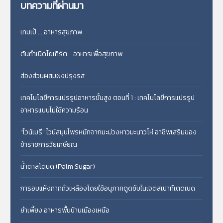
บทความที่ผ่านมา
เทมเป้ ... อาหารสุขภาพ
ต้นกำเนิดโยเกิร์ต... อาหารเพื่อสุขภาพ
ส่องส่วนผสมผงปรุงรส
เทคโนโลยีการแปรรูปอาหารขั้นสูง ตอนที่ 1 : เทคโนโลยีการแปรรูป
อาหารแบบไม่ใช้ความร้อน
"ไวน์เมรี" ไวน์สมุนไพรหมักจากมะม่วงหาวมะนาวโห่ อาชีพเสริมของ
ข้าราชการวัยเกษียณ
น้ำตาลโตนด (Palm Sugar)
การอบแห้งกากถั่วเหลืองโดยใช้อนุภาคดูดซับในเจตสเปาท์เตดเบด
ยำเพี้ยง อาหารพื้นบ้านเมืองเหนือ