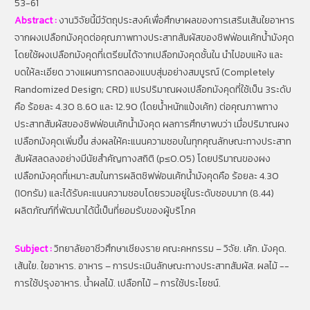
53-61
Abstract :
งานวิจัยนี้มีวัตถุประสงค์เพื่อศึกษาผลของการเสริมเส้นใยอาหาร
จากผงเปลือกมังคุดต่อคุณภาพทางประสาทสัมผัสของชิฟฟ่อนเค้กน้ำมังคุด
โดยใช้ผงเปลือกมังคุดที่เตรียมได้จากเปลือกมังคุดชั้นใน นำไปอบแห้ง และ
บดให้ละเอียด วางแผนการทดลองแบบสุ่มอย่างสมบูรณ์ (Completely
Randomized Design; CRD) แปรปริมาณผงเปลือกมังคุดที่ใช้เป็น 3ระดับ
คือ ร้อยละ 4.30 8.60 และ 12.90 (โดยน้ำหนักแป้งเค้ก) ต่อคุณภาพทาง
ประสาทสัมผัสของชิฟฟ่อนเค้กน้ำมังคุด ผลการศึกษาพบว่า เมื่อปริมาณผง
เปลือกมังคุดเพิ่มขึ้น ส่งผลให้คะแนนความชอบในทุกคุณลักษณะทางประสาท
สัมผัสลดลงอย่างมีนัยสำคัญทางสถิติ (p≤0.05) โดยปริมาณของผง
เปลือกมังคุดที่เหมาะสมในการผลิตชิฟฟ่อนเค้กน้ำมังคุดคือ ร้อยละ 4.30
(10กรัม) และได้รับคะแนนความชอบโดยรวมอยู่ในระดับชอบมาก (8.44)
ผลิตภัณฑ์ที่พัฒนาได้นี้เป็นที่ยอมรับของผู้บริโภค
Subject :
วิทยาลัยอาชีวศึกษาเชียงราย คณะคหกรรม – วิจัย. เค้ก. มังคุด.
เส้นใย. ใยอาหาร. อาหาร – การประเมินลักษณะทางประสาทสัมผัส. ผลไม้ --
การใช้ปรุงอาหาร. น้ำผลไม้. เปลือกไม้ – การใช้ประโยชน์.