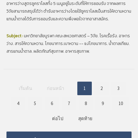
อาหารว่างสูตรซูคราโลสทั้ง 5 เมนูอยู่ในระดับที่ให้การยอมรับ จากผลการ
วิจัยสามารถสรุปได้ว่า ตำรับอาหารว่างโดยใช้ซูคราโลสเป็นสารให้ความหวาน
แทนน้ำตาลได้รับการยอมรับและความพึงพอใจจากอาสาสมัคร.
Subject :
มหาวิทยาลัยบูรพา คณะสหเวชศาสตร์ – วิจัย. โรคเรื้อรัง. อาหาร
ว่าง. สารให้ความหวาน. โภชนาการ.เบาหวาน -- แง่โภชนาการ. น้ำตาลเทียม.
สารแทนน้ำตาล. ผลิตภัณฑ์สุขภาพ. อาหารสุขภาพ.
เริ่มต้น
ก่อนหน้า
1
2
3
4
5
6
7
8
9
10
ต่อไป
สุดท้าย