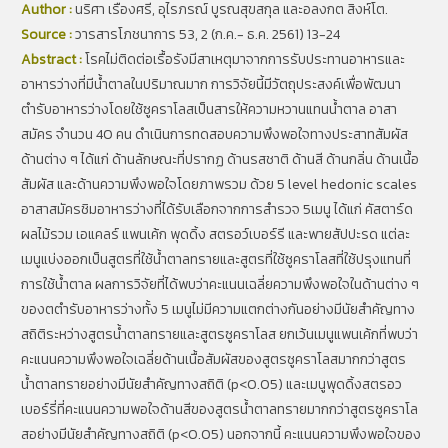
Author :
นริศา เรืองศรี, อุไรภรณ์ บูรณสุขสกุล และอลงกต สิงห์โต.
Source :
วารสารโภชนาการ 53, 2 (ก.ค.- ธ.ค. 2561) 13-24
Abstract :
โรคไม่ติดต่อเรื้อรังมีสาเหตุมาจากการรับประทานอาหารและ
อาหารว่างที่มีน้ำตาลในปริมาณมาก การวิจัยนี้มีวัตถุประสงค์เพื่อพัฒนา
ตำรับอาหารว่างโดยใช้ซูคราโลสเป็นสารให้ความหวานแทนน้ำตาล อาสา
สมัคร จำนวน 40 คน ดำเนินการทดสอบความพึงพอใจทางประสาทสัมผัส
ด้านต่าง ๆ ได้แก่ ด้านลักษณะที่ปรากฏ ด้านรสชาติ ด้านสี ด้านกลิ่น ด้านเนื้อ
สัมผัส และด้านความพึงพอใจโดยภาพรวม ด้วย 5 level hedonic scales
อาสาสมัครชิมอาหารว่างที่ได้รับเลือกจากการสำรวจ 5เมนู ได้แก่ คัสตาร์ด
ผลไม้รวม เอแคลร์ แพนเค้ก พุดดิ้ง สตรอว์เบอร์รี และพายสัปปะรด แต่ละ
เมนูแบ่งออกเป็นสูตรที่ใช้น้ำตาลทรายและสูตรที่ใช้ซูคราโลสที่ใช้ปรุงแทนที่
การใช้น้ำตาล ผลการวิจัยที่ได้พบว่าคะแนนเฉลี่ยความพึงพอใจในด้านต่าง ๆ
ของตตำรับอาหารว่างทั้ง 5 เมนูไม่มีความแตกต่างกันอย่างมีนัยสำคัญทาง
สถิติระหว่างสูตรน้ำตาลทรายและสูตรซูคราโลส ยกเว้นเมนูแพนเค้กที่พบว่า
คะแนนความพึงพอใจเฉลี่ยด้านเนื้อสัมผัสของสูตรซูคราโลสมากกว่าสูตร
น้ำตาลทรายอย่างมีนัยสำคัญทางสถิติ (p<0.05) และเมนูพุดดิ้งสตรอว
เบอร์รี่ที่คะแนนความพอใจด้านสีของสูตรน้ำตาลทรายมากกว่าสูตรซูคราโล
สอย่างมีนัยสำคัญทางสถิติ (p<0.05) นอกจากนี้ คะแนนความพึงพอใจของ