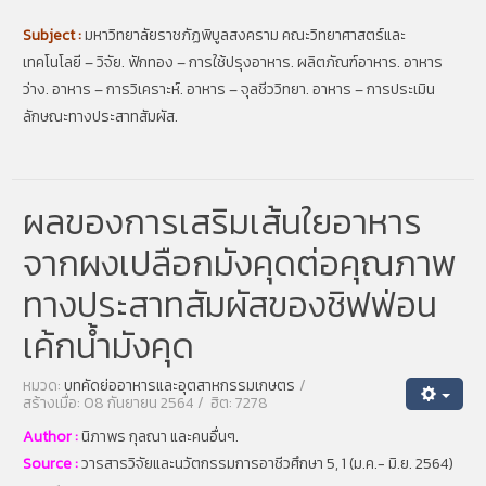
Subject :
มหาวิทยาลัยราชภัฏพิบูลสงคราม คณะวิทยาศาสตร์และ
เทคโนโลยี – วิจัย. ฟักทอง – การใช้ปรุงอาหาร. ผลิตภัณฑ์อาหาร. อาหาร
ว่าง. อาหาร – การวิเคราะห์. อาหาร – จุลชีววิทยา. อาหาร – การประเมิน
ลักษณะทางประสาทสัมผัส.
ผลของการเสริมเส้นใยอาหาร
จากผงเปลือกมังคุดต่อคุณภาพ
ทางประสาทสัมผัสของชิฟฟ่อน
เค้กน้ำมังคุด
หมวด:
บทคัดย่ออาหารและอุตสาหกรรมเกษตร
สร้างเมื่อ: 08 กันยายน 2564
ฮิต: 7278
Author :
นิภาพร กุลณา และคนอื่นๆ.
Source :
วารสารวิจัยและนวัตกรรมการอาชีวศึกษา 5, 1 (ม.ค.- มิ.ย. 2564)