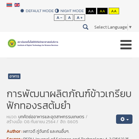
DEFAULT MODE
NIGHT MODE
AA
AA
AA
A -
A
A +
Select Language
▼
คุณอยู่ที่:
หน้าแรก
Food Abstract
อาหาร
การพัฒนาผลิตภัณฑ์ข้าวเกรียบ
ฟักทองรสต้มยำ
หมวด:
บทคัดย่ออาหารและอุตสาหกรรมเกษตร
สร้างเมื่อ: 08 กันยายน 2564
ฮิต: 8605
Author :
ผกาวดี ภู่จันทร์ และคนอื่นๆ.