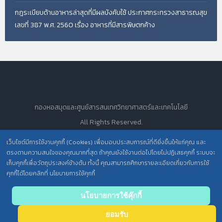
กฎระเบียบด้านอาหารล่าสุดที่มีผลบังคับใช้ ประกาศกระทรวงสาธารณสุข
เลขที่ 387 พ.ศ. 2560 เรื่อง อาหารที่มีสารพิษตกค้าง
กองหอสมุดและศูนย์สารสนเทศวิทยาศาสตร์และเทคโนโลยี
All Rights Reserved.
เว็บไซต์มีการใช้งานคุกกี้ (Cookies) เพื่อมอบประสบการณ์ที่ดียิ่งขึ้นให้แก่คุณ และ
ตรงตามความสนใจของคุณมากที่สุด ถ้าคุณยังใช้งานต่อไปโดยไม่ปฏิเสธคุกกี้ ระบบจะ
นโยบายการคุ้มครองข้อมูลส่วนบุคคล วศ. /
เก็บคุกกี้เพื่อวัตถุประสงค์ข้างต้น ทั้งนี้ คุณสามารถศึกษารายละเอียดเกี่ยวกับการใช้
คุกกี้ได้โดยคลิกที่ นโยบายการใช้คุกกี้
ประกาศความเป็นส่วนตัว (Privacy Notice) สำหรับการบริการสารสนเทศ
Back
นโยบายการใช้คุ๊กกี้
to top
ยอมรับ