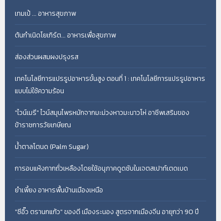
เทมเป้ ... อาหารสุขภาพ
ต้นกำเนิดโยเกิร์ต... อาหารเพื่อสุขภาพ
ส่องส่วนผสมผงปรุงรส
เทคโนโลยีการแปรรูปอาหารขั้นสูง ตอนที่ 1 : เทคโนโลยีการแปรรูปอาหาร
แบบไม่ใช้ความร้อน
"ไวน์เมรี" ไวน์สมุนไพรหมักจากมะม่วงหาวมะนาวโห่ อาชีพเสริมของ
ข้าราชการวัยเกษียณ
น้ำตาลโตนด (Palm Sugar)
การอบแห้งกากถั่วเหลืองโดยใช้อนุภาคดูดซับในเจตสเปาท์เตดเบด
ยำเพี้ยง อาหารพื้นบ้านเมืองเหนือ
"ซีอิ๊ว ตรานกแก้ว" ของดี เมืองระนอง สูตรจากเมืองจีน อายุกว่า 90 ปี