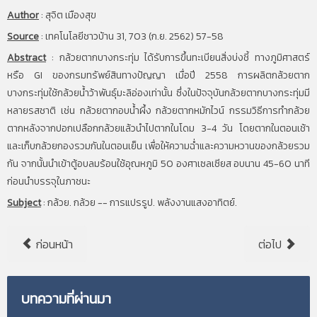
Author
:
สุจิต เมืองสุข
Source
:
เทคโนโลยีชาวบ้าน 31, 703 (ก.ย. 2562) 57-58
Abstract
:
กล้วยตากบางกระทุ่ม ได้รับการขึ้นทะเบียนสิ่งบ่งชี้ ทางภูมิศาสตร์
หรือ GI ของกรมทรัพย์สินทางปัญญา เมื่อปี 2558 การผลิตกล้วยตาก
บางกระทุ่มใช้กล้วยน้ำว้าพันธุ์มะลิอ่องเท่านั้น ซึ่งในปัจจุบันกล้วยตากบางกระทุ่มมี
หลายรสชาติ เช่น กล้วยตากอบน้ำผึ้ง กล้วยตากหมักไวน์ กรรมวิธีการทำกล้วย
ตากหลังจากปอกเปลือกกล้วยแล้วนำไปตากในโดม 3-4 วัน โดยตากในตอนเช้า
และเก็บกล้วยกองรวมกันในตอนเย็น เพื่อให้ความฉ่ำและความหวานของกล้วยรวม
กัน จากนั้นนำเข้าตู้อบลมร้อนใช้อุณหภูมิ 50 องศาเซลเซียส อบนาน 45-60 นาที
ก่อนนำบรรจุในภาชนะ
Subject
:
กล้วย. กล้วย -- การแปรรูป. พลังงานแสงอาทิตย์.
ก่อนหน้า
ต่อไป
บทความที่ผ่านมา