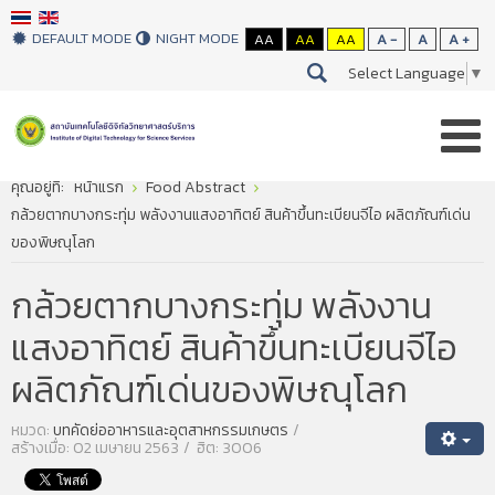
DEFAULT MODE
NIGHT MODE
AA
AA
AA
A -
A
A +
Select Language
▼
คุณอยู่ที่:
หน้าแรก
Food Abstract
กล้วยตากบางกระทุ่ม พลังงานแสงอาทิตย์ สินค้าขึ้นทะเบียนจีไอ ผลิตภัณฑ์เด่น
ของพิษณุโลก
กล้วยตากบางกระทุ่ม พลังงาน
แสงอาทิตย์ สินค้าขึ้นทะเบียนจีไอ
ผลิตภัณฑ์เด่นของพิษณุโลก
หมวด:
บทคัดย่ออาหารและอุตสาหกรรมเกษตร
สร้างเมื่อ: 02 เมษายน 2563
ฮิต: 3006