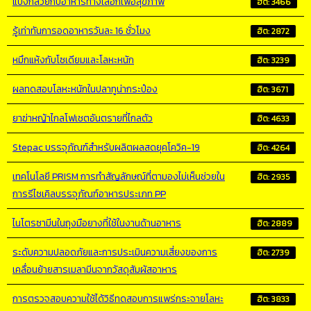
แป้งกล้วยกับอาหารทางเลือกเพื่อสุขภาพ
ฮิต: 3466
รู้เท่าทันการอดอาหารวันละ 16 ชั่วโมง
ฮิต: 2872
หมึกแห้งกับโซเดียมและโลหะหนัก
ฮิต: 3239
ผลทดสอบโลหะหนักในปลาทูน่ากระป๋อง
ฮิต: 3671
ยาฆ่าหญ้าไกลโฟเชตอันตรายที่ไกลตัว
ฮิต: 4633
Stepac บรรจุภัณฑ์สำหรับผลิตผลสดยุคโควิค-19
ฮิต: 4264
เทคโนโลยี PRISM การทำสัญลักษณ์ที่ตามองไม่เห็นช่วยใน
ฮิต: 2935
การรีไซเคิลบรรจุภัณฑ์อาหารประเภท PP
ไนโตรซามีนในถุงมือยางที่ใช้ในงานด้านอาหาร
ฮิต: 2889
ระดับความปลอดภัยและการประเมินความเสี่ยงของการ
ฮิต: 2739
เคลื่อนย้ายสารเมลามีนจากวัสดุสัมผัสอาหาร
การตรวจสอบความใช้ได้วิธีทดสอบการแพร่กระจายโลหะ
ฮิต: 3833