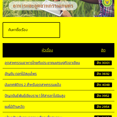
หัวเรื่อง
ฮิต
อุตสาหกรรมอาหารไทยกับประชาคมเศรษฐกิจอาเซียน
ฮิต: 3001
อัญชัน ดอกไม้สมุนไพร
ฮิต: 3692
มันเทศพิจิตร 2 สำหรับอุตสาหกรรมแป้ง
ฮิต: 4048
ปัญจขันธ์พันธุ์เชียงราย 1 ให้สารซาโปนินสูง
ฮิต: 3952
ผลไม้ต้านหวัด
ฮิต: 2954