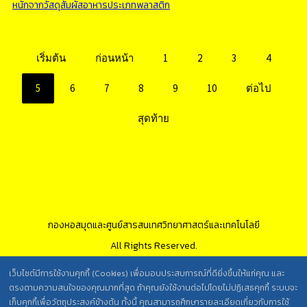
หนักจากวัสดุสัมผัสอาหารประเภทพลาสติก
เริ่มต้น
ก่อนหน้า
1
2
3
4
5
6
7
8
9
10
ต่อไป
สุดท้าย
กองหอสมุดและศูนย์สารสนเทศวิทยาศาสตร์และเทคโนโลยี
All Rights Reserved.
เว็บไซต์มีการใช้งานคุกกี้ (Cookies) เพื่อมอบประสบการณ์ที่ดียิ่งขึ้นให้แก่คุณ และ
ตรงตามความสนใจของคุณมากที่สุด ถ้าคุณยังใช้งานต่อไปโดยไม่ปฏิเสธคุกกี้ ระบบจะ
นโยบายการคุ้มครองข้อมูลส่วนบุคคล วศ. /
เก็บคุกกี้เพื่อวัตถุประสงค์ข้างต้น ทั้งนี้ คุณสามารถศึกษารายละเอียดเกี่ยวกับการใช้