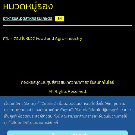
หมวดหมู่รอง
อาหารและอุตสาหกรรมเกษตร
54
ถาม - ตอบ ในหมวด Food and Agro-Industry
กองหอสมุดและศูนย์สารสนเทศวิทยาศาสตร์และเทคโนโลยี
All Rights Reserved.
เว็บไซต์มีการใช้งานคุกกี้ (Cookies) เพื่อมอบประสบการณ์ที่ดียิ่งขึ้นให้แก่คุณ และ
ตรงตามความสนใจของคุณมากที่สุด ถ้าคุณยังใช้งานต่อไปโดยไม่ปฏิเสธคุกกี้ ระบบจะ
นโยบายการคุ้มครองข้อมูลส่วนบุคคล วศ. /
เก็บคุกกี้เพื่อวัตถุประสงค์ข้างต้น ทั้งนี้ คุณสามารถศึกษารายละเอียดเกี่ยวกับการใช้
ประกาศความเป็นส่วนตัว (Privacy Notice) สำหรับการบริการสารสนเทศ
คุกกี้ได้โดยคลิกที่ นโยบายการใช้คุกกี้