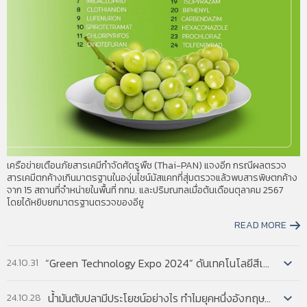
balance with the other to do so. Errors or
systematic biases in how one policy’s rules are
interpreted and applied can harm the other
policy’s effectiveness. This report by the Federal
Trade Commission (FTC) discusses and makes
recommendations for the patent system to
maintain a proper balance with competition . law
and policy.2 A second joint report, by the FTC
and the Antitrust Division of the Department of
Justice (DOJ) (forthcoming), will discuss and make
recommendations for antitrust to maintain a
proper balance with the patent system.
เครือข่ายเตือนภัยสารเคมีกำจัดศัตรูพืช (Thai-PAN) แจงอีก กรณีผลตรวจ
สารเคมีตกค้างเกินมาตรฐานในองุ่นไชน์มัสแคทที่สุ่มตรวจแล้วพบสารพิษตกค้าง
อ่านฉบับเต็ม
จาก 15 สถานที่จำหน่ายในพื้นที่ กทม. และปริมณฑลเมื่อต้นเดือนตุลาคม 2567
โดยได้หยิบยกมาตรฐานตรวจของอียู
READ MORE
“Green Technology Expo 2024” ดันเทคโนโลยีสีเขียว แก้โลกเดือด...
24.10.31
น้ำมันตับปลามีประโยชน์อย่างไร ทำไมยุคหนึ่งอังกฤษส่งเสริมให้เด็กกินเป็นประจำ...
24.10.28