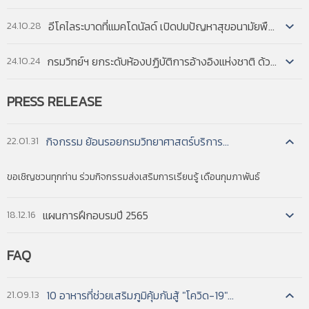
อีโคไลระบาดที่แมคโดนัลด์ เปิดปมปัญหาสุขอนามัยพืชผักในสหรัฐฯ...
24.10.28
กรมวิทย์ฯ ยกระดับห้องปฏิบัติการอ้างอิงแห่งชาติ ด้วยระบบ AI เพิ่มความสามารถการตรวจวิเคราะห์ทางวิทยาศา...
24.10.24
PRESS
RELEASE
กิจกรรม ย้อนรอยกรมวิทยาศาสตร์บริการ...
22.01.31
ขอเชิญชวนทุกท่าน ร่วมกิจกรรมส่งเสริมการเรียนรู้ เดือนกุมภาพันธ์
แผนการฝึกอบรมปี 2565
18.12.16
READ MORE
FAQ
READ MORE
READ MORE
10 อาหารที่ช่วยเสริมภูมิคุ้มกันสู้ "โควิด-19"...
21.09.13