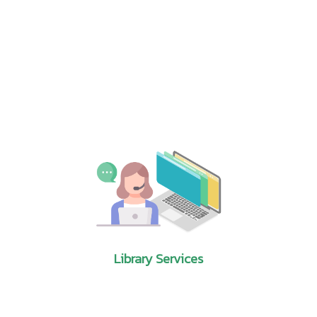
narrower subfield. This report examines genetic
engineering technologies as a proxy for
biotechnology.
[1]
อ่านฉบับเต็ม
4. International Patenting Trends in
Manufacturing Technologies: Robots
เขียนโดย :
Lawrence M. Rausch
แหล่งข้อมูล :
NSF 99-343 April 22, 1999
รายละเอียด :
This report is the first in a three-part
series that examines America’s technological
position vis-à-vis that of five other countries—
Japan, Germany, France, the United Kingdom, and
South Korea—in high-tech areas likely to be
important to future economic
competitiveness. The areas examined are
Library Services
advanced manufacturing, biotechnology, and
advanced materials; the indicator used to
determine a country's relative strength and
interest in these areas is international patent