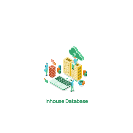
advanced ceramic technologies as a proxy for
2-ebook
PAT. FILE 204
Vibration test apparatus
advanced materials.
[1]
PAT. FILE 203
Anti-hair loss shampoo
เป็นแอปพลิเคชัน สำหรับยืมอ่านหนังสืออิเล็กทรอนิกส์ (e-Book)
อ่านฉบับเต็ม
ที่สำนักหอสมุดฯจัดหามาให้บริการซึ่งเป็นหนังสือทางด้าน
PAT. FILE 202
Smoked fish products
วิทยาศาสตร์และเทคโนโลยี นอกจากนี้ยังมีหนังสือที่เผยแพร่ฟรี
3. International Patenting Trends in
PAT. FILE 201
Tea pouch and bag packages
และหนังสืออื่นๆ ที่น่าสนใจ จัดทำในรูปแบบหนังสืออิเล็กทรอนิกส์
Biotechnology: Genetic Engineering
PAT. FILE 200
Motorcycle safety helmet with lighting s
สามารถยืมหนังสืออ่านแบบออนไลน์/ออฟไลน์ ผ่าน Smartphone
เขียนโดย :
Lawrence M. Rausch
Tablet หรือเครื่องคอมพิวเตอร์ส่วนบุคคลได้ มีหนังสือกว่า 500
เล่ม
แหล่งข้อมูล :
NSF 99-351 June 18, 1999
รายละเอียด :
This report is the second in a three-
part series that examines America’s technological
position vis-à-vis that of five other countries—
Japan, Germany, France, the United Kingdom, and
South Korea—in high-tech areas likely to be
important to future economic
competitiveness. The areas examined are
advanced manufacturing, biotechnology, and
Inhouse Database
advanced materials. The indicator used to
determine a country's relative strength and
interest in these areas is international patent
activity. To facilitate patent search and analysis,
the three broad areas are each represented by a