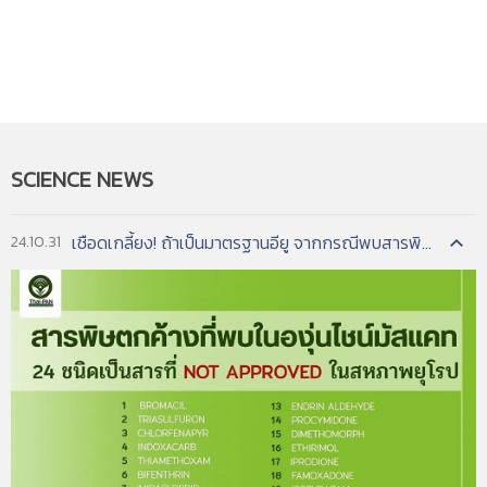
activity. To facilitate patent search and analysis,
the three broad areas are each represented by a
narrower subfield. This report examines robot
technologies as a proxy for advanced
manufacturing technologies.[1] As used here,
robot technology covers program-controlled
manipulators—e.g., the manipulator, program
control, gripping heads, joints, arm sensors, safety
SCIENCE
NEWS
devices, and accessories—and excludes non-
program-controlled manipulators, prosthetic
devices, and toy robots. .
เชือดเกลี้ยง! ถ้าเป็นมาตรฐานอียู จากกรณีพบสารพิษในองุ่นไชน์มัสแคท...
24.10.31
อ่านฉบับเต็ม
4. TO PROMOTE INNOVATION: THE PROPER BALANCE OF
COMPETITION AND PATENT LAW AND POLICY
Federal Trade Commission
เขียนโดย :
แหล่งข้อมูล :
A Report by the Federal Trade Commission,
October 2003
Competition and patents stand out
รายละเอียด :
among the federal policies that influence
innovation. Both competition and patent policy
can foster innovation, but each requires a proper