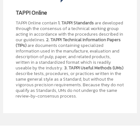
TAPPI Online
TAPPI Online contain
1.
TAPPI Standards
are developed
through the consensus of a technical working group
acting in accordance with the procedures described in
our guidelines.
2. TAPPI Technical Information Papers
(TIPs)
are documents containing specialized
information used in the manufacture, evaluation and
description of pulp, paper, and related products,
written in a standardized format which is readily
useable by the industry.
3. TAPPI Useful Methods (UMs)
describe tests, procedures, or practices written in the
same general style as a Standard, but without the
vigorous precision requirements. Because they do not
qualify as Standards, UMs do not undergo the same
review-by-consensus process.
E-library
mobile application
10 อาหารที่ช่วยเสริมภูมิคุ้มกันสู้ "โควิด-19"...
ในช่วงที่มีการแพร่ระบาดของ
โค
เป็น Application ที่สำนักหอสมุดฯได้จัดทำขึ้นเพื่ออำนวยความ
บทความเกี่ยวกับสิทธิบัตร
วิด
-19 การรับประทานอาหารให้
สะดวกแก่ผู้ใช้บริการ ให้สามารถสืบค้นข้อมูลและเข้าถึงข้อมูล e-
ครบถ้วนเพียงพอตามหลัก
book ผ่าน Mobile devices ของท่านได้สะดวก ทุกที่ ทุกเวลา
บทความเกี่ยวกับสิทธิบัตร
โภชนาการ
มีส่วนช่วยให้ภูมิคุ้มกัน
ท่านสามารถใช้งานโดยติดตั้ง Application ผ่าน QR Code ด้าน