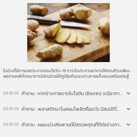
READ MORE
ในช่วงที่มีการแพร่ระบาดของโควิด-19 การรับประทานอาหารให้ครบถ้วนเพียง
พอตามหลักโภชนาการมีส่วนช่วยให้ภูมิคุ้มกันของร่างกายแข็งแรงพร้อมต่อสู้
คำถาม : หากร่างกายขาดไบโอติน (Biotin) จะมีอาการผิดปกติอย่างไรบ้าง และอาหารชนิดใดบ้างที่มี Biotin...
20.10.01
คำตอบ : หากร่างกายขาด Biotin จะมีอาการ ผมร่วง, เหี่ยวย่น, หรือมีรอยตีนกา
คำถาม : พลาสติกนาโนคอมโพสิตคืออะไร มีสมบัติโดดเด่นอย่างไร...
20.10.01
ก่อนวัยอันควร และผิวหนังเป็นผื่นตกสะเก็ด การขาดไบโอตินส่วนใหญ่มักจะเกิดใ
คำตอบ : พลาสติกนาโนคอมโพสิตคือ โพลิเมอร์ผสมหรือคอมพาวด์ที่มีองค์
คำถาม : ผลมะม่วงหิมพานต์มีสรรพคุณที่ดีต่อร่างกายอย่างไรบ้าง...
20.10.01
ประกอบของอนุภาคขนาดเล็กมากระดับนาโนเป็นสัดส่วน 2-10% โดยน้ำหนัก โดย
อนุภาคขนาด
คำตอบ