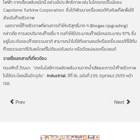
ไฟฟ้า จากเชื้อเพลิงชนิดนี้ อย่างมีประสิทธิภาพ เช่น ไมโครเทอร์ไบน์ของ
Capstone Turbine Corporation ซี่งได้พัฒนาเครื่องยนต์กังหันแก๊สเพื่อใช้
สำหรับก๊าซชีวภาพ
นอกจากนี้ก๊าซซีวภาพที่ผ่านการทำให้บริสุทธิ์มาก ๆ (Biogas Upgrading)
กล่าวคือ การลดปริมาณก๊าซอื่น ๆ จนทำให้มีประมาณก๊าซมีเทนประมาณ 97% ซึ่ง
อยู่ในระดับของก๊าซธรรมชาติ สามารถนำไปใช้กับยานยนต์หรือเครื่องยนต์ที่ใช้กับ
ก๊าซธรรมชาติได้เลยโดยที่ไม่ต้องปรับแต่ง หรือดัดแปลงเครื่องยนต์
รายชื่อเอกสารที่เกี่ยวข้อง
ทนงศักดิ์ วัฒนา. “เทคโนโลยีการผลิตพลังงานจากน้ำเสียและการนำก๊าซชีวภาพ
ไปใช้ประโยชน์ในปัจจุบัน”.
Industrial
. ปีที่ 18, ฉบับที่ 239, (ตุลาคม) 2555 หน้า
138.
Prev
Next