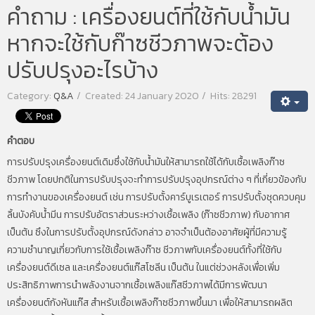
คำถาม : เครื่องยนต์ที่ใช้กับน้ำมัน
ผลมะม่วงหิมพานต์มีสารอะนาคาร์ดิค แอซิด ที่ต่อต้านการเจริญของเนื้องอก
มะเร็งเต้านม ได้อย่างมีนัยสำคัญ
หากจะใช้กับก๊าซชีวภาพจะต้อง
ผลมะม่วงหิมพานต์มีสารคาร์ดอล
ปรับปรุงอะไรบ้าง
Category:
Q&A
Created: 24 January 2020
Hits: 28291
คำตอบ
การปรับปรุงเครื่องยนต์เดิมซึ่งใช้กับน้ำมันให้สามารถใช้ได้กับเชื้อเพลิงก๊าซ
ชีวภาพ โดยปกติในการปรับปรุงจะทำการปรับปรุงอุปกรณ์ต่าง ๆ ที่เกี่ยวข้องกับ
การทำงานของเครื่องยนต์ เช่น การปรับตั้งคาร์บูเรเตอร์ การปรับตั้งชุดควบคุม
ลิ้นบังคับน้ำมีน การปรับอัตราส่วนระหว่างเชื้อเพลิง (ก๊าซชีวภาพ) กับอากาศ
เป็นต้น ซึงในการปรับตั้งอุปกรณ์ดังกล่าว อาจจำเป็นต้องอาศัยผู้ที่มีความรู้
ความชำนาญเกี่ยวกับการใช้เชื้อเพลิงก๊าซ ชีวภาพกับเครื่องยนต์ทั้งที่ใช้กับ
เครื่องยนต์ดีเซล และเครื่องยนต์แก๊สโซลีน เป็นต้น ในแต่ช่วงหลังเพื่อเพิ่ม
ประสิทธิภาพการนำพลังงานจากเชื้อเพลิงแก๊สชีวภาพได้มีการพัฒนา
เครื่องยนต์กังหันแก๊ส สำหรับเชื้อเพลิงก๊าซชีวภาพขึ้นมา เพื่อให้สามารถผลิต