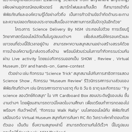
เพียงผ่านอุปกรณ์คอมพิวเตอร์ สมาร์ทโฟนและแท็บเล็ต ก็สามารถเข้าถึง
พิพิธภัณฑ์และองค์ความรู้ได้อย่างทั่วถึง เป็นการก้าวข้ามข้อจำกัดด้านระยะทาง
และความปลอดภัยของประชาชนสืบเนื่องจากสถานการณ์ในปัจจุบันอีกด้วย”
โครงการ Science Delivery By NSM ประกอบไปด้วย การเรียนรู้
วิทยาศาสตร์ออนไลน์จัดเต็มในรูปแบบต่างๆ เพื่อส่งเสริมให้ครอบครัวและ
เยาวชนที่ช่วงนี้ใช้เวลาอยู่บ้าน สามารถหาความสนุกสนานอย่างสร้างสรรค์ด้วย
การนำองค์ความรู้มาส่งตรงถึงบ้าน พร้อมมีส่วนร่วมในการทำกิจกรรมร่วมกัน
ผ่าน Live activity โดยแบ่งกิจกรรมออกเป็น SHOW , Review , Virtual
Museum , DIY and hands-on , Game-contest
ตัวอย่าง เช่น กิจกรรม “Science Trick” สนุกสนานไปกับการสาธิตการแสดง
Science Show , กิจกรรม “Museum Review” รีวิวนิทรรศการบางส่วนของ
พิพิธภัณฑ์ต่างๆ เช่น นิทรรศการตารางธาตุ กับ 8 วัน 8 ธาตุ และกิจกรรม “Try
science ลองวิทย์คิดสนุก” ใน VR Cardboard Box สอนประดิษฐ์ของเล่น ชื้น
งานต่างๆ โดยผู้ชมสามารถดาวน์โหลดใบงานศึกษา เพื่อเตรียมทำการทดลองไป
พร้อมๆ กับเจ้าหน้าที่, “กิจกรรม Walk Rally” บนโลกออนไลน์กับ พิพิธภัณฑ์
เสมือนจริง Virtual Museum สนุกกับการค้นหา RC คิด วิเคราะห์หาคำตอบด้วย
ตัวเอง เป็นต้น ซึ่งความสนุกเหล่านี้ สามารถติดตามกันได้เร็วๆ นี้ในรูปแบบ