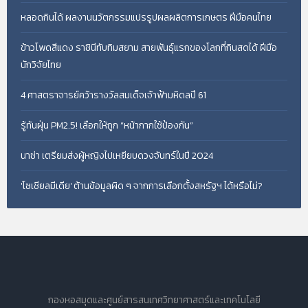
หลอดกินได้ ผลงานนวัตกรรมแปรรูปผลผลิตการเกษตร ฝีมือคนไทย
ข้าวโพดสีแดง ราชินีทับทิมสยาม สายพันธุ์แรกของโลกที่กินสดได้ ฝีมือ
นักวิจัยไทย
4 ศาสตราจารย์คว้ารางวัลสมเด็จเจ้าฟ้ามหิดลปี 61
รู้ทันฝุ่น PM2.5! เลือกให้ถูก “หน้ากากใช้ป้องกัน”
นาซ่า เตรียมส่งผู้หญิงไปเหยียบดวงจันทร์ในปี 2024
'โซเชียลมีเดีย' ต้านข้อมูลผิด ๆ จากการเลือกตั้งสหรัฐฯ ได้หรือไม่?
กองหอสมุดและศูนย์สารสนเทศวิทยาศาสตร์และเทคโนโลยี