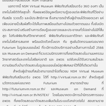
ออนไลน์ที่ Facebook : NSM Thailand
นอกจากนี้ NSM Virtual Museum พิพิธภัณฑ์เสมือนจริง 360 องศา เป็น
เทคโนโลยีดิจิทัลสุดล้ำ ที่เผยแพร่ข้อมูลหรือความรู้ของแต่ละพิพิธภัณฑ์ไว้อย่าง
ทันสมัย รวดเร็ว และมีประสิทธิภาพ ซึ่งสามารถเข้าถึงผู้เข้าชมได้ตลอดเวลา แค่
เพียงปลายนิ้วสัมผัสก็จะได้เห็นภาพเสมือนเดินทางไปชมด้วยตาตนเอง ทั้งยังเปิด
ประสบการณ์ เสริมสร้างการเรียนรู้ของเยาวชนและประชาชนทั่วไปอย่างไม่มีที่สิ้น
สุด ไปกับพิพิธภัณฑ์วิทยาศาสตร์ พิพิธภัณฑ์ธรรมชาติวิทยา และพิพิธภัณฑ์
เทคโนโลยีสารสนเทศ พร้อมเปิดตัวครั้งแรก กับ ศูนย์นวัตกรรมแห่งอนาคต
Futurium ในรูปแบบออนไลน์ ที่จะมีการเปิดบริการอย่างเป็นทางการในปี 2566
และ Museum on Demand ที่รวบรวมนิทรรศการที่เคยจัดแสดงในงานมหกรรม
วิทยาศาสตร์และเทคโนโลยีแห่งชาติ และ อพวช. แต่ยังคงได้รับความสนใจและ
ความนิยมจึงนำมาจัดแสดงในรูปแบบออนไลน์สุดพิเศษเอาไว้ที่นี่ที่เดียวเท่านั้น
สำหรับผู้เข้าชมที่สนใจสามารถเข้าไปเที่ยวชม NSM Virtual Museum
พิพิธภัณฑ์เสมือนจริง อพวช. ได้ที่ http://virtual.nsm.or.th/ สำหรับศูนย์
นวัตกรรมแห่งอนาคต Futurium สามารถเข้าชม ที่
http://futuriumvm.nsm.or.th/ และMuseum on Demand ที่
http://virtual.nsm.or.th/NSTEX/ โดยในอนาคตจะมีการนำนิทรรศการของ
อพวช. ที่เคยจัดแสดงมาจัดแสดงเพิ่มเติมในระบบดังกล่าวต่อไป สอบถามราย