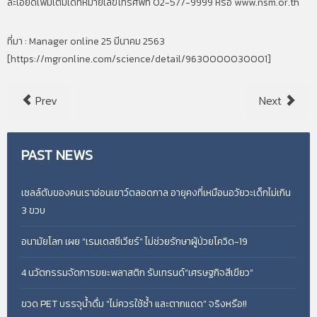
ละเอียดเพิ่มเติมได้ที่หมายเลขโทรศัพท์ 02-577-9999 หรือ www.nsm.or.th
ที่มา : Manager online 25 มีนาคม 2563
[
https://mgronline.com/science/detail/9630000030001
]
Prev
Next
PAST
NEWS
เซลล์ตับของคนเราอ่อนเยาว์ตลอดกาล อายุคงที่เหมือนอวัยวะเด็กไม่เกิน
3 ขวบ
อนามัยโลก เผย “เรมเดสซีเวียร์” ไม่ช่วยรักษาผู้ป่วยโควิด-19
4 นวัตกรรมจัดการขยะพลาสติก รับเทรนด์“เศรษฐกิจสีเขียว”
ขวด PET บรรจุน้ำดื่ม “ไม่ควรใช้ซ้ำ และตากแดด” จริงหรือ!!