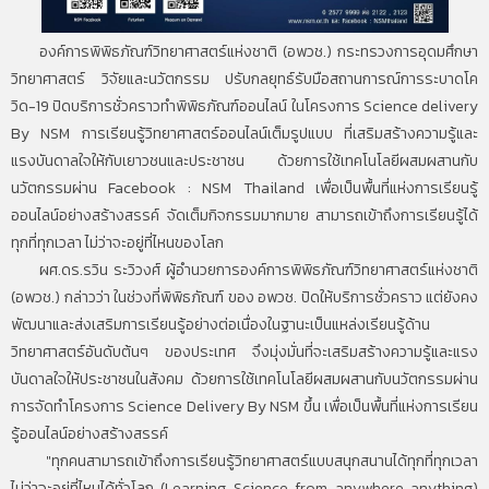
องค์การพิพิธภัณฑ์วิทยาศาสตร์แห่งชาติ (อพวช.) กระทรวงการอุดมศึกษา
วิทยาศาสตร์ วิจัยและนวัตกรรม ปรับกลยุทธ์รับมือสถานการณ์การระบาดโค
วิด-19 ปิดบริการชั่วคราวทำพิพิธภัณฑ์ออนไลน์ ในโครงการ Science delivery
By NSM การเรียนรู้วิทยาศาสตร์ออนไลน์เต็มรูปแบบ ที่เสริมสร้างความรู้และ
แรงบันดาลใจให้กับเยาวชนและประชาชน ด้วยการใช้เทคโนโลยีผสมผสานกับ
นวัตกรรมผ่าน Facebook : NSM Thailand เพื่อเป็นพื้นที่แห่งการเรียนรู้
ออนไลน์อย่างสร้างสรรค์ จัดเต็มกิจกรรมมากมาย สามารถเข้าถึงการเรียนรู้ได้
ทุกที่ทุกเวลา ไม่ว่าจะอยู่ที่ไหนของโลก
ผศ.ดร.รวิน ระวิวงศ์ ผู้อำนวยการองค์การพิพิธภัณฑ์วิทยาศาสตร์แห่งชาติ
(อพวช.) กล่าวว่า ในช่วงที่พิพิธภัณฑ์ ของ อพวช. ปิดให้บริการชั่วคราว แต่ยังคง
พัฒนาและส่งเสริมการเรียนรู้อย่างต่อเนื่องในฐานะเป็นแหล่งเรียนรู้ด้าน
วิทยาศาสตร์อันดับต้นๆ ของประเทศ จึงมุ่งมั่นที่จะเสริมสร้างความรู้และแรง
บันดาลใจให้ประชาชนในสังคม ด้วยการใช้เทคโนโลยีผสมผสานกับนวัตกรรมผ่าน
การจัดทำโครงการ Science Delivery By NSM ขึ้น เพื่อเป็นพื้นที่แห่งการเรียน
รู้ออนไลน์อย่างสร้างสรรค์
"ทุกคนสามารถเข้าถึงการเรียนรู้วิทยาศาสตร์แบบสนุกสนานได้ทุกที่ทุกเวลา
ไม่ว่าจะอยู่ที่ไหนได้ทั่วโลก (Learning Science from anywhere anything)