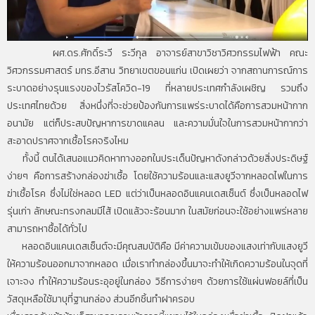
ผศ.ดร.ศักดิ์ระวี ระวีกุล อาจารย์สาขาวิชาวิศวกรรมไฟฟ้า คณะ
วิศวกรรมศาสตร์ มทร.อีสาน วิทยาเขตขอนแก่น เปิดเผยว่า จากสถานการณ์การ
ระบาดอย่างรุนแรงของไวรัสโควิด-19 ที่หลายประเทศกำลังเผชิญ รวมถึง
ประเทศไทยด้วย สิ่งหนึ่งที่จะช่วยป้องกันการแพร่ระบาดได้คือการสวมหน้ากาก
อนามัย แต่ก็ประสบปัญหาการขาดแคลน และความมั่นใจในการสวมหน้ากากว่า
สะอาดปราศจากเชื้อโรคจริงไหม
ทั้งนี้ ตนได้เสนอแนวคิดหาทางออกในประเด็นปัญหาดังกล่าวด้วยสิ่งประดิษฐ์
ง่ายๆ คือการสร้างกล่องฆ่าเชื้อ โดยใช้ความร้อนและแสงยูวีจากหลอดไฟในการ
ฆ่าเชื้อโรค ซึ่งไม่ใช่หลอด LED แต่ว่าเป็นหลอดอินแคนเดสเซ็นต์ ซึ่งเป็นหลอดไฟ
รุ่นเก่า ลักษณะทรงกลมมีไส้ เปิดแล้วจะร้อนมาก ในสมัยก่อนจะใช้อย่างแพร่หลาย
สามารถหาซื้อได้ทั่วไป
หลอดอินแคนเดสเซ็นต์จะมีคุณสมบัติคือ มีค่าความเข้มของแสงเท่ากับแสงยูวี
ให้ความร้อนออกมาจากหลอด เมื่อเราทำกล่องขึ้นมาจะทำให้เกิดความร้อนในจุดที่
เจาะจง ทำให้ความร้อนระอุอยู่ในกล่อง วิธีการง่ายๆ ด้วยการใช้แผ่นฟอยล์ที่เป็น
วัสดุเหลือใช้มาบุที่ฐานกล่อง ส่วนอีกชิ้นทำฝาครอบ