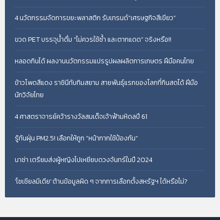
4 นวัตกรรมจัดการขยะพลาสติก รับเทรนด์“เศรษฐกิจสีเขียว”
ขวด PET บรรจุน้ำดื่ม “ไม่ควรใช้ซ้ำ และตากแดด” จริงหรือ!!
หลอดกินได้ ผลงานนวัตกรรมแปรรูปผลผลิตการเกษตร ฝีมือคนไทย
ข้าวโพดสีแดง ราชินีทับทิมสยาม สายพันธุ์แรกของโลกที่กินสดได้ ฝีมือ
นักวิจัยไทย
4 ศาสตราจารย์คว้ารางวัลสมเด็จเจ้าฟ้ามหิดลปี 61
รู้ทันฝุ่น PM2.5! เลือกให้ถูก “หน้ากากใช้ป้องกัน”
นาซ่า เตรียมส่งผู้หญิงไปเหยียบดวงจันทร์ในปี 2024
'โซเชียลมีเดีย' ต้านข้อมูลผิด ๆ จากการเลือกตั้งสหรัฐฯ ได้หรือไม่?