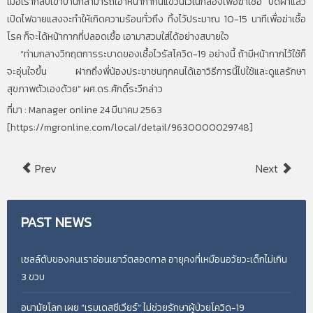
เมื่อเรากลับเข้าบ้านก็สามารถเอาหน้ากากนี้แขวนไว้ในกล่องเพื่อฆ่าเชื้อ ปิดฝาแล้ว
เปิดไฟฉายแสงจะทำให้เกิดความร้อนทั่วถึง ทิ้งไว้ประมาณ 10-15 นาทีเพื่อฆ่าเชื้อ
โรค ก็จะได้หน้ากากที่ปลอดเชื้อ เอามาสวมใส่ได้อย่างสบายใจ
“ท่ามกลางวิกฤตการระบาดของเชื้อไวรัสโควิด-19 อย่างนี้ ถ้ามีหน้ากากไว้ใช้ก็
จะอุ่นใจขึ้น ฝากถึงพี่น้องประชาชนทุกคนได้เอาวิธีการนี้ไปใช้และดูแลรักษา
สุขภาพตัวเองด้วย” ผศ.ดร.ศักดิ์ระวีกล่าว
ที่มา : Manager online 24 มีนาคม 2563
[
https://mgronline.com/local/detail/9630000029748
]
Prev
Next
PAST
NEWS
เซลล์ตับของคนเราอ่อนเยาว์ตลอดกาล อายุคงที่เหมือนอวัยวะเด็กไม่เกิน
3 ขวบ
อนามัยโลก เผย “เรมเดสซีเวียร์” ไม่ช่วยรักษาผู้ป่วยโควิด-19