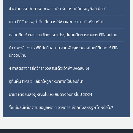
4 นวัตกรรมจัดการขยะพลาสติก รับเทรนด์“เศรษฐกิจสีเขียว”
ขวด PET บรรจุน้ำดื่ม “ไม่ควรใช้ซ้ำ และตากแดด” จริงหรือ!!
หลอดกินได้ ผลงานนวัตกรรมแปรรูปผลผลิตการเกษตร ฝีมือคนไทย
ข้าวโพดสีแดง ราชินีทับทิมสยาม สายพันธุ์แรกของโลกที่กินสดได้ ฝีมือ
นักวิจัยไทย
4 ศาสตราจารย์คว้ารางวัลสมเด็จเจ้าฟ้ามหิดลปี 61
รู้ทันฝุ่น PM2.5! เลือกให้ถูก “หน้ากากใช้ป้องกัน”
นาซ่า เตรียมส่งผู้หญิงไปเหยียบดวงจันทร์ในปี 2024
'โซเชียลมีเดีย' ต้านข้อมูลผิด ๆ จากการเลือกตั้งสหรัฐฯ ได้หรือไม่?