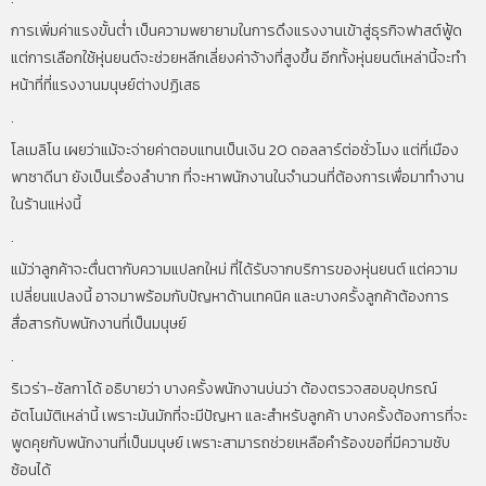
การเพิ่มค่าแรงขั้นต่ำ เป็นความพยายามในการดึงแรงงานเข้าสู่ธุรกิจฟาสต์ฟู้ด
แต่การเลือกใช้หุ่นยนต์จะช่วยหลีกเลี่ยงค่าจ้างที่สูงขึ้น อีกทั้งหุ่นยนต์เหล่านี้จะทำ
หน้าที่ที่แรงงานมนุษย์ต่างปฏิเสธ
.
โลเมลิโน เผยว่าแม้จะจ่ายค่าตอบแทนเป็นเงิน 20 ดอลลาร์ต่อชั่วโมง แต่ที่เมือง
พาซาดีนา ยังเป็นเรื่องลำบาก ที่จะหาพนักงานในจำนวนที่ต้องการเพื่อมาทำงาน
ในร้านแห่งนี้
.
แม้ว่าลูกค้าจะตื่นตากับความแปลกใหม่ ที่ได้รับจากบริการของหุ่นยนต์ แต่ความ
เปลี่ยนแปลงนี้ อาจมาพร้อมกับปัญหาด้านเทคนิค และบางครั้งลูกค้าต้องการ
สื่อสารกับพนักงานที่เป็นมนุษย์
.
ริเวร่า-ซัลกาโด้ อธิบายว่า บางครั้งพนักงานบ่นว่า ต้องตรวจสอบอุปกรณ์
อัตโนมัติเหล่านี้ เพราะมันมักที่จะมีปัญหา และสำหรับลูกค้า บางครั้งต้องการที่จะ
พูดคุยกับพนักงานที่เป็นมนุษย์ เพราะสามารถช่วยเหลือคำร้องขอที่มีความซับ
ซ้อนได้