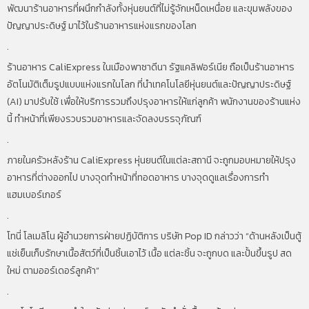
พัฒนาร้านอาหารที่ผนึกกำลังทั้งหุ่นยนต์ที่ไม่รู้จักเหน็ดเหนื่อย และขุมพลังของ
ปัญญาประดิษฐ์ มาไว้ในร้านอาหารแห่งแรกของโลก
.
ร้านอาหาร CaliExpress ในเมืองพาซาดีนา รัฐแคลิฟอร์เนีย ถือเป็นร้านอาหาร
อัตโนมัติเต็มรูปแบบแห่งแรกในโลก ที่นำเทคโนโลยีหุ่นยนต์และปัญญาประดิษฐ์
(AI) มาปรับใช้ เพื่อให้บริการรวมถึงปรุงอาหารให้แก่ลูกค้า พนักงานของร้านแห่ง
นี้ ทำหน้าที่เพียงรวบรวมอาหารและจัดลงบรรจุภัณฑ์
.
ภายในครัวหลังร้าน CaliExpress หุ่นยนต์ในแต่ละสถานี จะถูกมอบหมายให้ปรุง
อาหารที่ต่างออกไป บางจุดทำหน้าที่ทอดอาหาร บางจุดดูแลเรื่องการทำ
แฮมเบอร์เกอร์
.
โทนี่ โลเมลิโน ผู้อำนวยการฝ่ายปฏิบัติการ บริษัท Pop ID กล่าวว่า “ด้านหลังเป็นตู้
แช่เย็นเก็บรักษาเนื้อสัตว์ที่เป็นชิ้นเอาไว้ เนื้อ แต่ละชิ้น จะถูกบด และปั้นขึ้นรูป สด
ใหม่ ตามออร์เดอร์ลูกค้า”
.