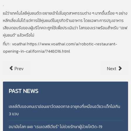
.
แม้ว่าเทคโนโลยีหุ่นยนต์จะขยายเข้าไปในอุตสาหกรรมต่าง ๆ มากขึ้นเรื่อย ๆ อย่าง
หลีกเลี่ยงไม่ได้ แต่การใช้หุ่นยนต์ในธุรกิจร้านอาหาร โดยเฉพาะการปรุงอาหาร
เสียงตอบรับของผู้บริโภคจะถูกใช้เพื่อประเมินว่า โลกของเราพร้อมสำหรับ “เชฟ
หุ่นยนต์” แล้วหรือไม่
ที่มา : voathai https://www.voathai.com/a/robotic-restaurant-
opening-in-california/7448016.html
Prev
Next
PAST
NEWS
เซลล์ตับของคนเราอ่อนเยาว์ตลอดกาล อายุคงที่เหมือนอวัยวะเด็กไม่เกิน
3 ขวบ
อนามัยโลก เผย “เรมเดสซีเวียร์” ไม่ช่วยรักษาผู้ป่วยโควิด-19