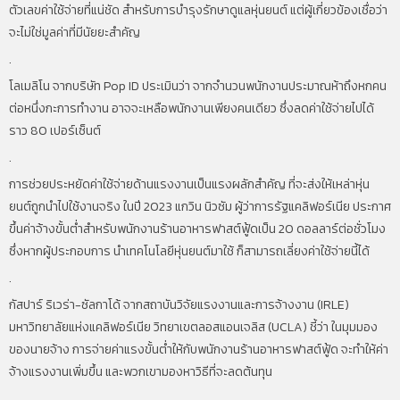
ตัวเลขค่าใช้จ่ายที่แน่ชัด สำหรับการบำรุงรักษาดูแลหุ่นยนต์ แต่ผู้เกี่ยวข้องเชื่อว่า
จะไม่ใช่มูลค่าที่มีนัยยะสำคัญ
.
โลเมลิโน จากบริษัท Pop ID ประเมินว่า จากจำนวนพนักงานประมาณห้าถึงหกคน
ต่อหนึ่งกะการทำงาน อาจจะเหลือพนักงานเพียงคนเดียว ซึ่งลดค่าใช้จ่ายไปได้
ราว 80 เปอร์เซ็นต์
.
การช่วยประหยัดค่าใช้จ่ายด้านแรงงานเป็นแรงผลักสำคัญ ที่จะส่งให้เหล่าหุ่น
ยนต์ถูกนำไปใช้งานจริง ในปี 2023 แกวิน นิวซัม ผู้ว่าการรัฐแคลิฟอร์เนีย ประกาศ
ขึ้นค่าจ้างขั้นต่ำสำหรับพนักงานร้านอาหารฟาสต์ฟู้ดเป็น 20 ดอลลาร์ต่อชั่วโมง
ซึ่งหากผู้ประกอบการ นำเทคโนโลยีหุ่นยนต์มาใช้ ก็สามารถเลี่ยงค่าใช้จ่ายนี้ได้
.
กัสปาร์ ริเวร่า-ซัลกาโด้ จากสถาบันวิจัยแรงงานและการจ้างงาน (IRLE)
มหาวิทยาลัยแห่งแคลิฟอร์เนีย วิทยาเขตลอสแอนเจลิส (UCLA) ชี้ว่า ในมุมมอง
ของนายจ้าง การจ่ายค่าแรงขั้นต่ำให้กับพนักงานร้านอาหารฟาสต์ฟู้ด จะทำให้ค่า
จ้างแรงงานเพิ่มขึ้น และพวกเขามองหาวิธีที่จะลดต้นทุน
.