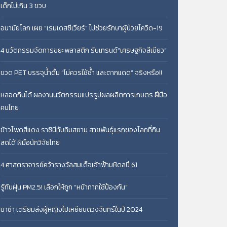
เด็กไม่เกิน 3 ขวบ
อนามัยโลก เผย “เรมเดสซีเวียร์” ไม่ช่วยรักษาผู้ป่วยโควิด-19
4 นวัตกรรมจัดการขยะพลาสติก รับเทรนด์“เศรษฐกิจสีเขียว”
ขวด PET บรรจุน้ำดื่ม “ไม่ควรใช้ซ้ำ และตากแดด” จริงหรือ!!
หลอดกินได้ ผลงานนวัตกรรมแปรรูปผลผลิตการเกษตร ฝีมือ
คนไทย
ข้าวโพดสีแดง ราชินีทับทิมสยาม สายพันธุ์แรกของโลกที่กิน
สดได้ ฝีมือนักวิจัยไทย
4 ศาสตราจารย์คว้ารางวัลสมเด็จเจ้าฟ้ามหิดลปี 61
รู้ทันฝุ่น PM2.5! เลือกให้ถูก “หน้ากากใช้ป้องกัน”
นาซ่า เตรียมส่งผู้หญิงไปเหยียบดวงจันทร์ในปี 2024