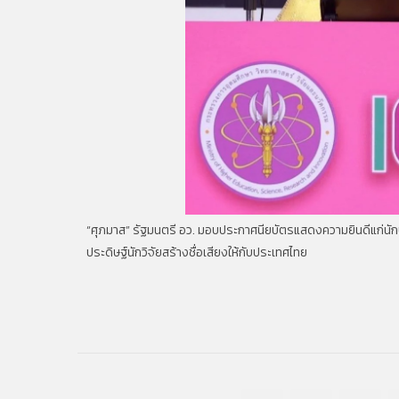
“ศุภมาส” รัฐมนตรี อว. มอบประกาศนียบัตรแสดงความยินดีแก่นักปร
ประดิษฐ์นักวิจัยสร้างชื่อเสียงให้กับประเทศไทย