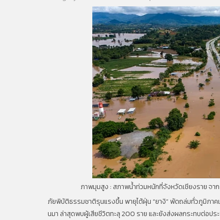
ภาพมุมสูง : สภาพน้ำท่วมหนักที่จังหวัดเชียงราย จา
ภัยพิบัติธรรมชาติรุนแรงขึ้น พายุไต้ฝุ่น “ยางิ” พัดถล่มทั่วภูมิ
นมา ล่าสุดพบผู้เสียชีวิตทะลุ 200 ราย และยังส่งผลกระทบต่อประช