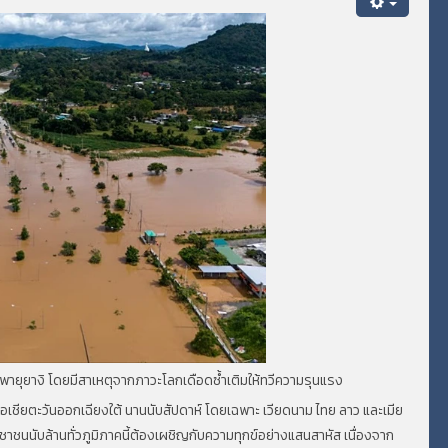
กพายุยางิ โดยมีสาเหตุจากภาวะโลกเดือดซ้ำเติมให้ทวีความรุนแรง
ภาคเอเชียตะวันออกเฉียงใต้ นานนับสัปดาห์ โดยเฉพาะ เวียดนาม ไทย ลาว และเมีย
าชนนับล้านทั่วภูมิภาคนี้ต้องเผชิญกับความทุกข์อย่างแสนสาหัส เนื่องจาก