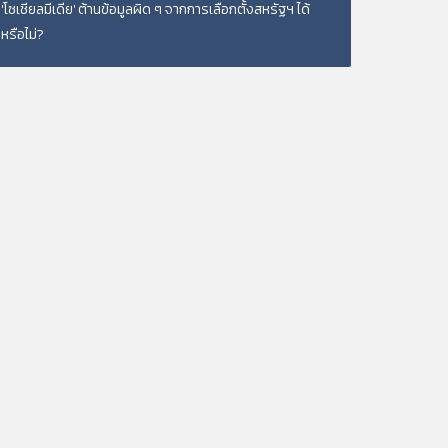
'โซเชียลมีเดีย' ต้านข้อมูลผิด ๆ จากการเลือกตั้งสหรัฐฯ ได้
หรือไม่?