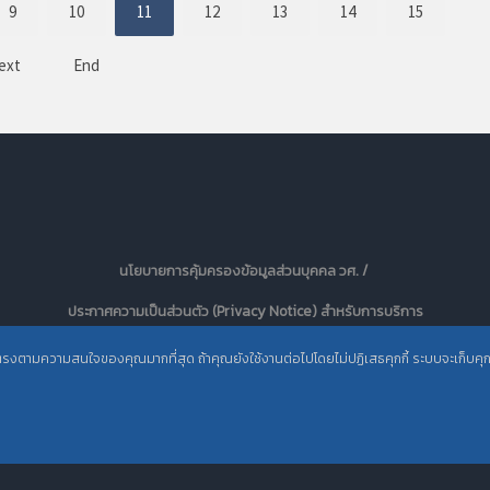
9
10
11
12
13
14
15
ext
End
นโยบายการคุ้มครองข้อมูลส่วนบุคคล วศ. /
ประกาศความเป็นส่วนตัว (Privacy Notice) สำหรับการบริการ
สารสนเทศ
ะตรงตามความสนใจของคุณมากที่สุด ถ้าคุณยังใช้งานต่อไปโดยไม่ปฏิเสธคุกกี้ ระบบจะเก็บคุกกี้เ