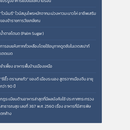
แปรรูปอาหารแบบไม่ใช้ความร้อน
"ไวน์เมรี" ไวน์สมุนไพรหมักจากมะม่วงหาวมะนาวโห่ อาชีพเสริม
ของข้าราชการวัยเกษียณ
น้ำตาลโตนด (Palm Sugar)
การอบแห้งกากถั่วเหลืองโดยใช้อนุภาคดูดซับในเจตสเปาท์
เตดเบด
ยำเพี้ยง อาหารพื้นบ้านเมืองเหนือ
"ซีอิ๊ว ตรานกแก้ว" ของดี เมืองระนอง สูตรจากเมืองจีน อายุ
กว่า 90 ปี
กฎระเบียบด้านอาหารล่าสุดที่มีผลบังคับใช้ ประกาศกระทรวง
สาธารณสุข เลขที่ 387 พ.ศ. 2560 เรื่อง อาหารที่มีสารพิษ
ตกค้าง