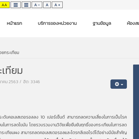
AA
A -
A
A +
หน้าแรก
บริการของหน่วยงาน
ฐานข้อมูล
ห้องสม
วยกระเทียม
ะเทียม
มีนาคม 2563
ฮิต: 3346
ดับคอเลสเตอรอลลง 10 เปอร์เซ็นต์ สามารถลดความเสี่ยงในการเป็นโรค
ียมในการลดไขมัน โดยรวบรวมงานวิจัยเพื่อยืนยันฤทธิ์ของกระเทียมในการลด
ระเทียมผง สามารถลดคอเลสเตอรอลและไตรกลีเซอไรด์ได้อย่างมีนัยสำคัญ