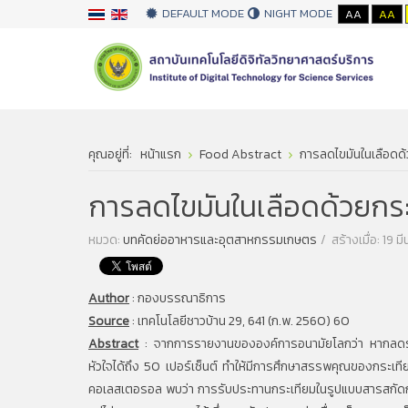
DEFAULT MODE
NIGHT MODE
AA
AA
คุณอยู่ที่:
หน้าแรก
Food Abstract
การลดไขมันในเลือดด้
การลดไขมันในเลือดด้วยกร
หมวด:
บทคัดย่ออาหารและอุตสาหกรรมเกษตร
สร้างเมื่อ: 19 
Author
:
กองบรรณาธิการ
Source
:
เทคโนโลยีชาวบ้าน 29, 641 (ก.พ. 2560) 60
Abstract
:
จากการรายงานขององค์การอนามัยโลกว่า หากลดระ
หัวใจได้ถึง 50 เปอร์เซ็นต์ ทำให้มีการศึกษาสรรพคุณของกระเท
คอเลสเตอรอล พบว่า การรับประทานกระเทียมในรูปแบบสารสกัดก