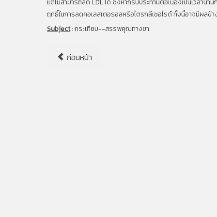
แต่ไม่สามารถลด LDL ได้ ซึ่งหากรับประทานต่อเนื่องเป็นเวลานาน
ฤทธิ์ในการลดคอเลสเตอรอลหรือไตรกลีเซอไรด์ ทั้งนี้อาจมีผลข้างเคี
Subject
:
กระเทียม--สรรพคุณทางยา.
ก่อนหน้า