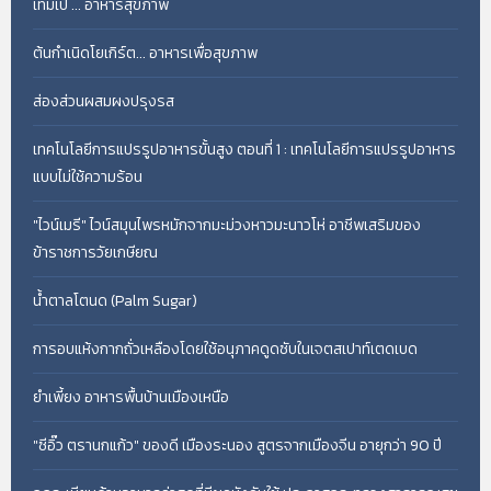
เทมเป้ ... อาหารสุขภาพ
ต้นกำเนิดโยเกิร์ต... อาหารเพื่อสุขภาพ
ส่องส่วนผสมผงปรุงรส
เทคโนโลยีการแปรรูปอาหารขั้นสูง ตอนที่ 1 : เทคโนโลยีการแปรรูปอาหาร
แบบไม่ใช้ความร้อน
"ไวน์เมรี" ไวน์สมุนไพรหมักจากมะม่วงหาวมะนาวโห่ อาชีพเสริมของ
ข้าราชการวัยเกษียณ
น้ำตาลโตนด (Palm Sugar)
การอบแห้งกากถั่วเหลืองโดยใช้อนุภาคดูดซับในเจตสเปาท์เตดเบด
ยำเพี้ยง อาหารพื้นบ้านเมืองเหนือ
"ซีอิ๊ว ตรานกแก้ว" ของดี เมืองระนอง สูตรจากเมืองจีน อายุกว่า 90 ปี