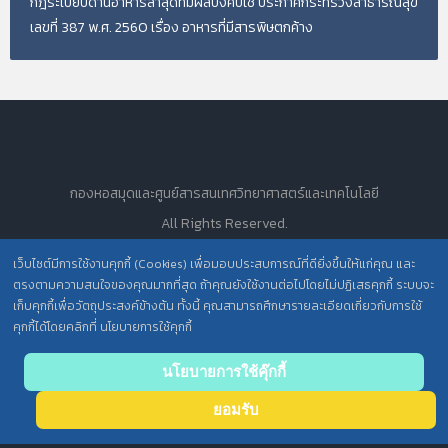
กฎระเบียบด้านอาหารล่าสุดที่มีผลบังคับใช้ ประกาศกระทรวงสาธารณสุข
เลขที่ 387 พ.ศ. 2560 เรื่อง อาหารที่มีสารพิษตกค้าง
กองหอสมุดและศูนย์สารสนเทศวิทยาศาสตร์และเทคโนโลยี
All Rights Reserved.
เว็บไซต์มีการใช้งานคุกกี้ (Cookies) เพื่อมอบประสบการณ์ที่ดียิ่งขึ้นให้แก่คุณ และ
ตรงตามความสนใจของคุณมากที่สุด ถ้าคุณยังใช้งานต่อไปโดยไม่ปฏิเสธคุกกี้ ระบบจะ
นโยบายการคุ้มครองข้อมูลส่วนบุคคล วศ. /
เก็บคุกกี้เพื่อวัตถุประสงค์ข้างต้น ทั้งนี้ คุณสามารถศึกษารายละเอียดเกี่ยวกับการใช้
คุกกี้ได้โดยคลิกที่ นโยบายการใช้คุกกี้
ประกาศความเป็นส่วนตัว (Privacy Notice) สำหรับการบริการสารสนเทศ
Back
นโยบายการใช้คุ๊กกี้
to top
ยอมรับ