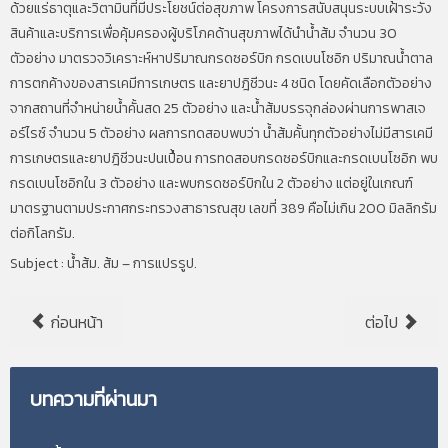
ด้วยแร่ธาตุและวิตามินที่มีประโยชน์ต่อสุขภาพ โครงการสนับสนุนระบบเฝ้าระวัง
สินค้าและบริการเพื่อคุ้มครองผู้บริโภคด้านสุขภาพได้นำน้ำส้ม จำนวน 30
ตัวอย่าง มาตรวจวิเคราะห์หาปริมาณกรดซอร์บิก กรดเบนโซอิก ปริมาณน้ำตาล
การตกค้างของสารเคมีการเกษตร และยาปฎิชีวนะ 4 ชนิด โดยคัดเลือกตัวอย่าง
จากสถานที่จำหน่ายน้ำคั้นสด 25 ตัวอย่าง และน้ำส้มบรรจุกล่องผ่านการพาสเจ
อร์ไรซ์ จำนวน 5 ตัวอย่าง ผลการทดสอบพบว่า น้ำส้มคั้นทุกตัวอย่างไม่มีสารเคมี
การเกษตรและยาปฎิชีวนะปนเปื้อน การทดสอบกรดซอร์บิกและกรดเบนโซอิก พบ
กรดเบนโซอิกใน 3 ตัวอย่าง และพบกรดซอร์บิกใน 2 ตัวอย่าง แต่อยู่ในเกณฑ์
มาตรฐานตามประกาศกระทรวงสาธารณสุข เลขที่ 389 คือไม่เกิน 200 มิลลิกรัม
ต่อกิโลกรัม.
Subject : น้ำส้ม. ส้ม – การแปรรูป.
ก่อนหน้า
ต่อไป
บทความที่ผ่านมา