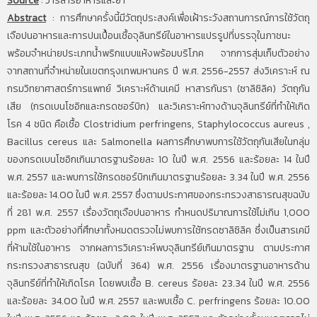
Source
:
วารสารอาหารและยา
Abstract
:
การศึกษาครั้งนี้มีวัตถุประสงค์เพื่อเฝ้าระวังสถานการณ์การใช้วัตถุ
เจือปนอาหารและการปนเปื้อนเชื้อจุลินทรีย์ในอาหารแปรรูปที่บรรจุในภาชนะ
พร้อมจำหน่ายประเภทน้ำพริกแบบแห้งพร้อมบริโภค จากการสุ่มเก็บตัวอย่าง
จากสถานที่จำหน่ายในเขตกรุงเทพมหานคร ปี พ.ศ. 2556-2557 ส่งวิเคราะห์ ณ
กรมวิทยาศาสตร์การแพทย์ วิเคราะห์ด้านเคมี หาสารกันรา (ซาลิซิลิค) วัตถุกัน
เสีย (กรดเบนโซอิกและกรดซอร์บิก) และวิเคราะห์ทางด้านจุลินทรีย์ที่ทำให้เกิด
โรค 4 ชนิด คือเชื้อ Clostridium perfringens, Staphylococcus aureus ,
Bacillus cereus และ Salmonella ผลการศึกษาพบการใช้วัตถุกันเสียในกลุ่ม
ของกรดเบนโซอิกเกินมาตรฐานร้อยละ 10 ในปี พ.ศ. 2556 และร้อยละ 14 ในปี
พ.ศ. 2557 และพบการใช้กรดซอร์บิกเกินมาตรฐานร้อยละ 3.34 ในปี พ.ศ. 2556
และร้อยละ 14.00 ในปี พ.ศ. 2557 ซึ่งตามประกาศของกระทรวงสาธารณสุขฉบับ
ที่ 281 พ.ศ. 2557 เรื่องวัตถุเจือปนอาหาร กำหนดปริมาณการใช้ไม่เกิน 1,000
ppm และตัวอย่างที่ศึกษาทั้งหมดตรวจไม่พบการใช้กรดซาลิซิลิค ซึ่งเป็นสารเคมี
ที่ห้ามใช้ในอาหาร จากผลการวิเคราะห์พบจุลินทรีย์เกินมาตรฐาน ตามประกาศ
กระทรวงสาธารณสุข (ฉบับที่ 364) พ.ศ. 2556 เรื่องมาตรฐานอาหารด้าน
จุลินทรีย์ที่ทำให้เกิดโรค โดยพบเชื้อ B. cereus ร้อยละ 23.34 ในปี พ.ศ. 2556
และร้อยละ 34.00 ในปี พ.ศ. 2557 และพบเชื้อ C. perfringens ร้อยละ 10.00