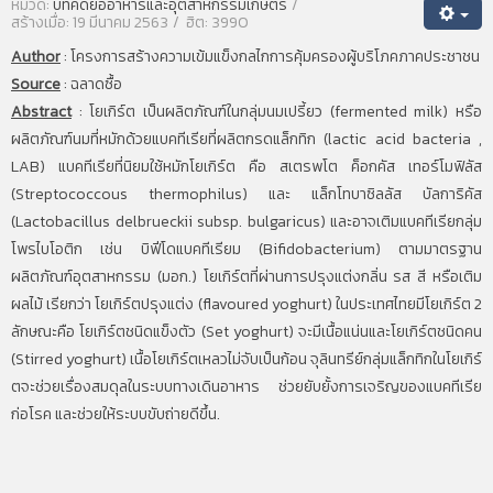
หมวด:
บทคัดย่ออาหารและอุตสาหกรรมเกษตร
สร้างเมื่อ: 19 มีนาคม 2563
ฮิต: 3990
Author
:
โครงการสร้างความเข้มแข็งกลไกการคุ้มครองผู้บริโภคภาคประชาชน
Source
:
ฉลาดซื้อ
Abstract
:
โยเกิร์ต เป็นผลิตภัณฑ์ในกลุ่มนมเปรี้ยว (fermented milk) หรือ
ผลิตภัณฑ์นมที่หมักด้วยแบคทีเรียที่ผลิตกรดแล็กทิก (lactic acid bacteria ,
LAB) แบคทีเรียที่นิยมใช้หมักโยเกิร์ต คือ สเตรพโต ค็อกคัส เทอร์โมฟิลัส
(Streptococcous thermophilus) และ แล็กโทบาซิลลัส บัลการิคัส
(Lactobacillus delbrueckii subsp. bulgaricus) และอาจเติมแบคทีเรียกลุ่ม
โพรไบโอติก เช่น บิฟีโดแบคทีเรียม (Bifidobacterium) ตามมาตรฐาน
ผลิตภัณฑ์อุตสาหกรรม (มอก.) โยเกิร์ตที่ผ่านการปรุงแต่งกลิ่น รส สี หรือเติม
ผลไม้ เรียกว่า โยเกิร์ตปรุงแต่ง (flavoured yoghurt) ในประเทศไทยมีโยเกิร์ต 2
ลักษณะคือ โยเกิร์ตชนิดแข็งตัว (Set yoghurt) จะมีเนื้อแน่นและโยเกิร์ตชนิดคน
(Stirred yoghurt) เนื้อโยเกิร์ตเหลวไม่จับเป็นก้อน จุลินทรีย์กลุ่มแล็กทิกในโยเกิร์
ตจะช่วยเรื่องสมดุลในระบบทางเดินอาหาร ช่วยยับยั้งการเจริญของแบคทีเรีย
ก่อโรค และช่วยให้ระบบขับถ่ายดีขึ้น.