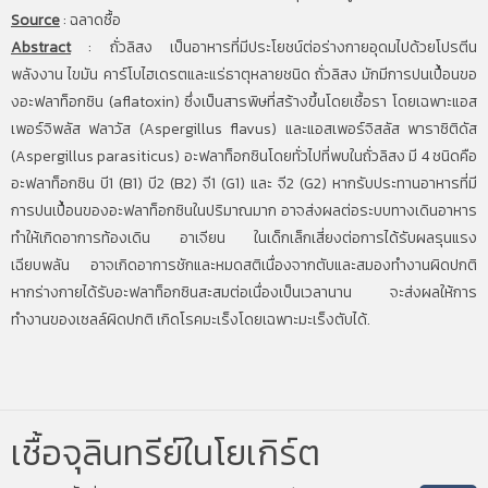
Source
:
ฉลาดซื้อ
Abstract
:
ถั่วลิสง เป็นอาหารที่มีประโยชน์ต่อร่างกายอุดมไปด้วยโปรตีน
พลังงาน ไขมัน คาร์โบไฮเดรตและแร่ธาตุหลายชนิด ถั่วลิสง มักมีการปนเปื้อนขอ
งอะฟลาท็อกซิน (aflatoxin) ซึ่งเป็นสารพิษที่สร้างขึ้นโดยเชื้อรา โดยเฉพาะแอส
เพอร์จิพลัส ฟลาวัส (Aspergillus flavus) และแอสเพอร์จิสลัส พาราซิติดัส
(Aspergillus parasiticus) อะฟลาท็อกซินโดยทั่วไปที่พบในถั่วลิสง มี 4 ชนิดคือ
อะฟลาท็อกซิน บี1 (B1) บี2 (B2) จี1 (G1) และ จี2 (G2) หากรับประทานอาหารที่มี
การปนเปื้อนของอะฟลาท็อกซินในปริมาณมาก อาจส่งผลต่อระบบทางเดินอาหาร
ทำให้เกิดอาการท้องเดิน อาเจียน ในเด็กเล็กเสี่ยงต่อการได้รับผลรุนแรง
เฉียบพลัน อาจเกิดอาการชักและหมดสติเนื่องจากตับและสมองทำงานผิดปกติ
หากร่างกายได้รับอะฟลาท็อกซินสะสมต่อเนื่องเป็นเวลานาน จะส่งผลให้การ
ทำงานของเซลล์ผิดปกติ เกิดโรคมะเร็งโดยเฉพาะมะเร็งตับได้.
เชื้อจุลินทรีย์ในโยเกิร์ต