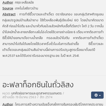
Author
:
กฤช เหลือลมัย
Source
:
เทคโนโลยีชาวบ้าน
Abstract
:
การทำซีอิ๊วขาวและเต้าเจี้ยว ตราช้อนทอง ของกลุ่มวิสาหกิจชุมชน
กลุ่มแปรรูปแม่บ้านสันป่ายาง ใช้ถั่วเหลืองพันธุ์เชียงใหม่ 60 โดยนำมาคัดขนาด
คัดสี ก่อนนำไปต้ม และนำมาคั่วกับแป้งแล้วหมักกับเชื้อที่เรียกว่า โคจิ 2 วัน จากนั้น
นำไปหมักน้ำละลายเกลือทะเลในโอ่งโดยใช้เวลาอย่างน้อย 6 เดือน หากต้องการทำ
ซีอิ๊วให้นำออกมาเจือจางน้ำเกลือ กรองแล้วนำไปต้ม หากต้องการทำเต้าเจี้ยว
สามารถนำไปต้มได้เลยโดยใช้เวลาครึ่งชั่วโมงในการต้มฆ่าเชื้อ ซีอิ๊วขาวและ
เต้าเจี้ยวของกลุ่มแม่บ้านสันป่ายางนี้ผ่านการปรับปรุงสูตรเรื่อยมาตั้งแต่ปี
พ.ศ.2537 และได้รับตรารับรองมาตรฐาน อย. ใบปี พ.ศ. 2541.
อะฟลาท็อกซินในถั่วลิสง
หมวด:
บทคัดย่ออาหารและอุตสาหกรรมเกษตร
สร้างเมื่อ: 19 มีนาคม 2563
ฮิต: 2574
Author
:
โครงการสร้างความเข้มแข็งกลไกการคุ้มครองผู้บริโภคภาคประชาชน