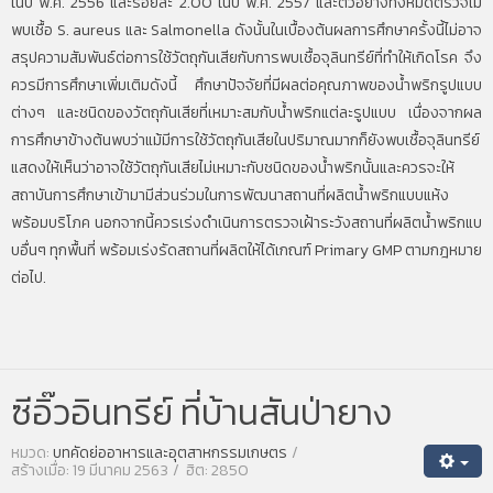
ในปี พ.ศ. 2556 และร้อยละ 2.00 ในปี พ.ศ. 2557 และตัวอย่างทั้งหมดตรวจไม่
พบเชื้อ S. aureus และ Salmonella ดังนั้นในเบื้องต้นผลการศึกษาครั้งนี้ไม่อาจ
สรุปความสัมพันธ์ต่อการใช้วัตถุกันเสียกับการพบเชื้อจุลินทรีย์ที่ทำให้เกิดโรค จึง
ควรมีการศึกษาเพิ่มเติมดังนี้ ศึกษาปัจจัยที่มีผลต่อคุณภาพของน้ำพริกรูปแบบ
ต่างๆ และชนิดของวัตถุกันเสียที่เหมาะสมกับน้ำพริกแต่ละรูปแบบ เนื่องจากผล
การศึกษาข้างต้นพบว่าแม้มีการใช้วัตถุกันเสียในปริมาณมากก็ยังพบเชื้อจุลินทรีย์
แสดงให้เห็นว่าอาจใช้วัตถุกันเสียไม่เหมาะกับชนิดของน้ำพริกนั้นและควรจะให้
สถาบันการศึกษาเข้ามามีส่วนร่วมในการพัฒนาสถานที่ผลิตน้ำพริกแบบแห้ง
พร้อมบริโภค นอกจากนี้ควรเร่งดำเนินการตรวจเฝ้าระวังสถานที่ผลิตน้ำพริกแบ
บอื่นๆ ทุกพื้นที่ พร้อมเร่งรัดสถานที่ผลิตให้ได้เกณฑ์ Primary GMP ตามกฎหมาย
ต่อไป.
ซีอิ๊วอินทรีย์ ที่บ้านสันป่ายาง
หมวด:
บทคัดย่ออาหารและอุตสาหกรรมเกษตร
สร้างเมื่อ: 19 มีนาคม 2563
ฮิต: 2850