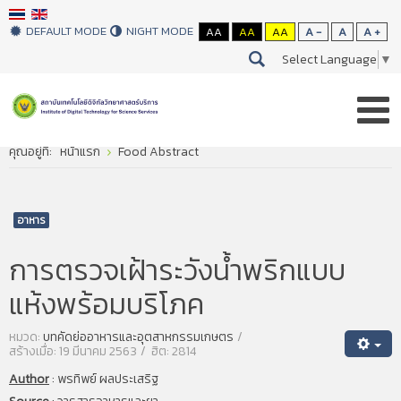
DEFAULT MODE
NIGHT MODE
AA
AA
AA
A -
A
A +
Select Language
▼
คุณอยู่ที่:
หน้าแรก
Food Abstract
อาหาร
การตรวจเฝ้าระวังน้ำพริกแบบ
แห้งพร้อมบริโภค
หมวด:
บทคัดย่ออาหารและอุตสาหกรรมเกษตร
สร้างเมื่อ: 19 มีนาคม 2563
ฮิต: 2814
Author
:
พรทิพย์ ผลประเสริฐ