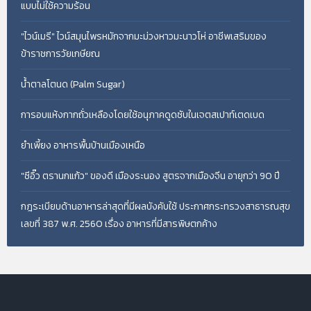
แบบไม่ใช้ความร้อน
"ไวน์เมรี" ไวน์สมุนไพรหมักจากมะม่วงหาวมะนาวโห่ อาชีพเสริมของ
ข้าราชการวัยเกษียณ
น้ำตาลโตนด (Palm Sugar)
การอบแห้งกากถั่วเหลืองโดยใช้อนุภาคดูดซับในเจตสเปาท์เตดเบด
ยำเพี้ยง อาหารพื้นบ้านเมืองเหนือ
"ซีอิ๊ว ตรานกแก้ว" ของดี เมืองระนอง สูตรจากเมืองจีน อายุกว่า 90 ปี
กฎระเบียบด้านอาหารล่าสุดที่มีผลบังคับใช้ ประกาศกระทรวงสาธารณสุข
เลขที่ 387 พ.ศ. 2560 เรื่อง อาหารที่มีสารพิษตกค้าง