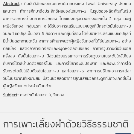
Abstract
:
ทีมนักวิจัยของคณะแพทย์ศาสตร์แห่ง Laval University ประเทศ
แคนาดา ทำการศึกษาถึงประสิทธิผลของโอเมกา-3 ในรูปของผลิตภัณฑ์เสริม
อาหารต่อการบำบัดอาการวัยทอง โดยแบ่งกลุ่มตัวอย่างออกเป็น 2 กลุ่ม คือผู้
หญิงวัยทอง กลุ่มแรก จะได้รับอาหารเสริมแบบแคปซูลที่มีกรดไขมันโอเมกา-3
วันละ 1 แคปซูลเป็นเวลา 8 สัปดาห์ และกลุ่มที่สอง ได้รับอาหารเสริมแบบแคปซูลที่
มีน้ำมันดอกทานตะวัน จากการศึกษาพบว่าผู้หญิงวันทองที่ได้รับโอเมกา-3 อย่าง
ต่อเนื่อง แสดงอาการเครียดและหงุดหงิดลดน้อยลง อาการวูบวาบต่อวันน้อย
ครั้งลง ดังนั้นโอเมกา-3 มีส่วนช่วยบรรเทาอาการร้อนวูบวาบในระดับใกล้เคียง
กับการใช้วิธีบำบัดด้วยฮอร์โมน และการใช้ยาระงับประสาท และยังพบว่าการได้
รับกรดไขมันไม่อิ่มตัวเช่นโอเมกา-3 และโอเมกา-6 จากการบริโภคอาหารแต่ละ
วันในปริมาณที่เหมาะสม มีส่วนช่วยลดอาการสูญเสียมวลกระดูกที่มักจะเกิดขึ้นใน
ผู้หญิงวัยหมดประจำเดือนด้วย
Subject
:
กรดไขมันโอเมกา 3, วัยทอง
การเพาะเลี้ยงผำด้วยวิธีธรรมชาติ