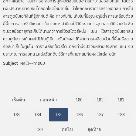
อากาศได้บ้าง ส่วนการชะลอการสุกคือต้องยับยั้งการทำงานของเอทิลีน โดยวิธี
เพิ่มปริมาณคาร์บอนไดออกไซด์ให้มากขึ้น ทำให้ลดอัตราการสร้างเอทิลีน การใช้
สารดูดซับเอทิลีนที่รู้จักกันดี คือ ด่างทับทิม เก็บในที่มีอุณหภูมิต่ำ การเคลือบด้วย
ขี้ผึ้ง การฉายรังสีแกมมา ในทางการค้านิยมใช้วิธีชะลอการสุกหลายวิธีร่วมกัน ซึ่ง
จะช่วยยืดอายุการเก็บได้นานกว่าการใช้วิธีใดวิธีหนึ่ง เช่น ใช้สารดูดซับเอทิลีน
ควบคู่กับการเก็บผลไม้ไว้ในตู้เย็น หรือนำผลไม้ที่ผ่านการเคลือบด้วยขี้ผึ้งหรือฉาย
รังสีมาเก็บในตู้เย็น การจะเลือกใช้วิธีใด ต้องคำนึงปัจจัยหลายประการ เช่น งบ
ประมาณ การลงทุน แหล่งวัตถุดิบ วิธีการที่เหมาะสมกับผลไม้แต่ละชนิด
Subject
:
ผลไม้--การบ่ม
เริ่มต้น
ก่อนหน้า
180
181
182
183
184
185
186
187
188
189
ต่อไป
สุดท้าย