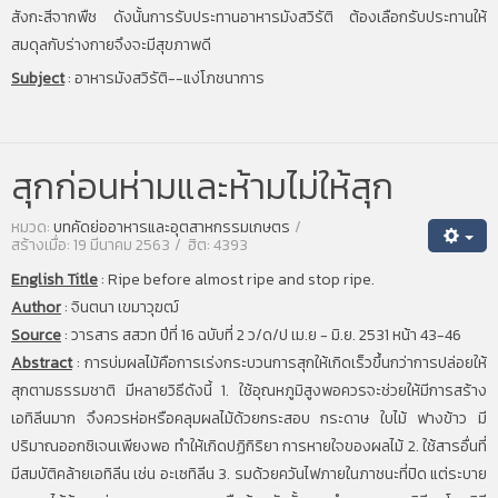
สังกะสีจากพืช ดังนั้นการรับประทานอาหารมังสวิรัติ ต้องเลือกรับประทานให้
สมดุลกับร่างกายจึงจะมีสุขภาพดี
Subject
:
อาหารมังสวิรัติ--แง่โภชนาการ
สุกก่อนห่ามและห้ามไม่ให้สุก
หมวด:
บทคัดย่ออาหารและอุตสาหกรรมเกษตร
สร้างเมื่อ: 19 มีนาคม 2563
ฮิต: 4393
English Title
:
Ripe before almost ripe and stop ripe.
Author
:
จินตนา เขมาวุฆฒ์
Source
:
วารสาร สสวท ปีที่ 16 ฉบับที่ 2 ว/ด/ป เม.ย - มิ.ย. 2531 หน้า 43-46
Abstract
:
การบ่มผลไม้คือการเร่งกระบวนการสุกให้เกิดเร็วขึ้นกว่าการปล่อยให้
สุกตามธรรมชาติ มีหลายวิธีดังนี้ 1. ใช้อุณหภูมิสูงพอควรจะช่วยให้มีการสร้าง
เอทิลีนมาก จึงควรห่อหรือคลุมผลไม้ด้วยกระสอบ กระดาษ ใบไม้ ฟางข้าว มี
ปริมาณออกซิเจนเพียงพอ ทำให้เกิดปฏิกิริยา การหายใจของผลไม้ 2. ใช้สารอื่นที่
มีสมบัติคล้ายเอทิลีน เช่น อะเซทิลีน 3. รมด้วยควันไฟภายในภาชนะที่ปิด แต่ระบาย