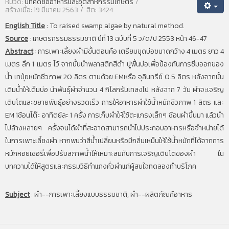
หมวด:
บทคัดย่ออาหารและอุตสาหกรรมเกษตร
สร้างเมื่อ: 19 มีนาคม 2563
ฮิต: 3424
English Title
:
To raised swamp algae by natural method.
Source
:
เกษตรกรรมธรรมชาติ ปีที่ 13 ฉบับที่ 5 ว/ด/ป 2553 หน้า 46-47
Abstract
:
การเพาะเลี้ยงผำมีขั้นตอนคือ เตรียมขุดบ่อขนาดกว้าง 4 เมตร ยาว 4
เมตร ลึก 1 เมตร ไว้ จากนั้นนำพลาสติกสีดำ ปูพื้นบ่อเพื่อป้องกันการซึมออกของ
น้ำ เทปุ๋ยหมักชีวภาพ 20 ลิตร ตามด้วย EMหรือ จุลินทรีย์ 0.5 ลิตร หลังจากนั้น
เติมน้ำให้เต็มบ่อ นำพันธุ์ผำจำนวน 4 กิโลกรัมเทลงไป หลังจาก 7 วัน ผำจะเจริญ
เติบโตและขยายพันธุ์อย่างรวดเร็ว การให้อาหารผำใช้น้ำหมักชีวภาพ 1 ลิตร และ
EM 1ช้อนโต๊ะ อาทิตย์ละ 1 ครั้ง การเก็บผำให้ใช้ตะแกรงเล็กๆ ช้อนผำขึ้นมา แล้วนำ
ไปล้างหลายๆ ครั้งจนได้ผำที่สะอาดสามารถนำไปประกอบอาหารหรือจำหน่ายได้
ในการเพาะเลี้ยงผำ หากพบว่าสีน้ำเปลี่ยนหรือมีกลิ่นเหม็นให้ใช้น้ำหมักที่ได้จากการ
หมักหอยเชอรี่เพื่อปรับสภาพน้ำให้เหมาะสมกับการเจริญเติบโตของผำ ใน
บทความได้ให้สูตรและกรรมวิธีทำแกงคั่วผำแก่ผู้สนใจทดลองทำบริโภค
Subject
:
ผำ--การเพาะเลี้ยงแบบธรรมชาติ, ผำ--ผลิตภัณฑ์อาหาร