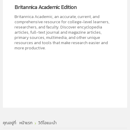
Britannica Academic Edition
Britannica Academic, an accurate, current, and
comprehensive resource for college-level learners,
researchers, and faculty. Discover encyclopedia
articles, full-text journal and magazine articles,
primary sources, multimedia, and other unique
resources and tools that make research easier and
more productive.
ห้องสมุดอิเล็กทรอนิกส์
แอปพลิเคชันสืบค้น และอ่านหนังสือออนไลน์...
10 อาหารที่ช่วยเสริมภูมิคุ้มกันสู้ "โควิด-19"...
ในช่วงที่มีการแพร่ระบาดของ
โค
เป็น Application ที่สำนักหอสมุดฯได้จัดทำขึ้นเพื่ออำนวยความ
บทความเกี่ยวกับสิทธิบัตร
วิด
-19 การรับประทานอาหารให้
สะดวกแก่ผู้ใช้บริการ ให้สามารถสืบค้นข้อมูลและเข้าถึงข้อมูล e-
คุณอยู่ที่:
หน้าแรก
วิดีโอแนะนำ
ครบถ้วนเพียงพอตามหลัก
book ผ่าน Mobile devices ของท่านได้สะดวก ทุกที่ ทุกเวลา
บทความเกี่ยวกับสิทธิบัตร