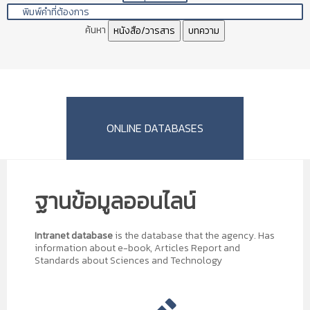
การสร้างร้านค้าออนไลน์
ค้นหา
หนังสือ/วารสาร
บทความ
เทคโนโลยีการผลิตเครื่องดื่มน้ำหัวปลีผสมสมุนไพร
พร้อมดื่ม
การป้องกันการเกิดเชื้อราในผลิตภัณฑ์จักสาน
ONLINE DATABASES
เทคโนโลยีการผลิตข้าวแผ่นกรอบปรุงรส
ฐานข้อมูลออนไลน์
การย้อมฝ้ายด้วยสีธรรมชาติ
Intranet database
is the database that the agency. Has
information about e-book, Articles Report and
Standards about Sciences and Technology
เทคนิคการผลิตเครื่องดื่มน้ำผลไม้และสมุนไพรกึ่ง
สำเร็จรูป