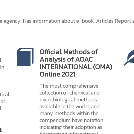
he agency. Has information about e-book, Articles Report
Official Methods of
Analysis of AOAC
l,
INTERNATIONAL (OMA)
In
Online 2021
The most comprehensive
collection of chemical and
tical
microbiological methods
 as
available in the world, and
d
many methods within the
compendium have notation
indicating their adoption as
t
harmonized international