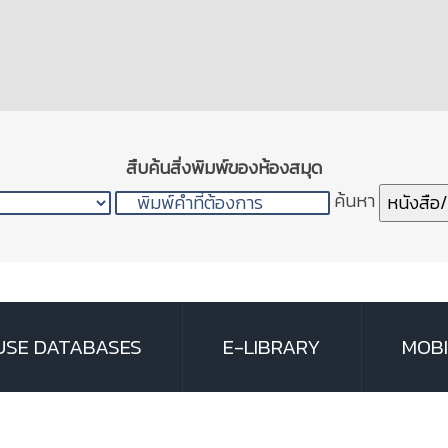
ัญชาติผสมผลไม้
น้ำพริกแกง
ียมชนิดผงที่ปราศจากกรดไขมันทรา
ื่มน้ำหัวปลีผสมสมุนไพรพร้อมดื่ม
าในผลิตภัณฑ์จักสาน
่นกรอบปรุงรส
าติ
้ำผลไม้และสมุนไพรกึ่งสำเร็จรูป
สืบค้นสิ่งพิมพ์ของห้องสมุด
ค้นหา
หนังสือ
USE DATABASES
E-LIBRARY
MOBI