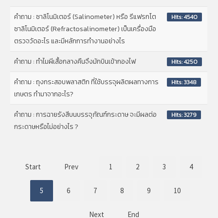
คำถาม : ซาลิโนมิเตอร์ (Salinometer) หรือ รีแฟรกโต
Hits: 4540
ซาลิโนมิเตอร์ (Refractosalinometer) เป็นเครื่องมือ
ตรวจวัดอะไร และมีหลักการทำงานอย่างไร
คำถาม : ทำไมผีเสื้อกลางคืนจึงมักบินเข้ากองไฟ
Hits: 4250
คำถาม : ถุงกระสอบพลาสติก ที่ใช้บรรจุผลิตผลทางการ
Hits: 3348
เกษตร ทำมาจากอะไร?
คำถาม : การฉายรังสีบนบรรจุภัณฑ์กระดาษ จะมีผลต่อ
Hits: 3279
กระดาษหรือไม่อย่างไร ?
Start
Prev
1
2
3
4
5
6
7
8
9
10
Next
End