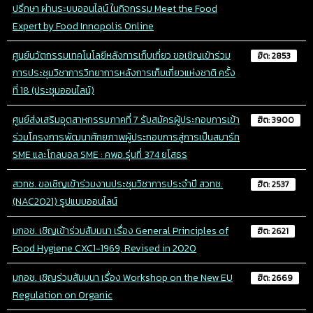
ปรึกษา ผ่านระบบออนไลน์ ในกิจกรรม Meet the Food
Expert by Food Innopolis Online
ศูนย์นวัตกรรมเทคโนโลยีหลังการเก็บเกี่ยว ขอเชิญเข้าร่วม
ฮิต: 2853
การประชุมวิชาการวิทยาการหลังการเก็บเกี่ยวแห่งชาติ ครั้ง
ที่ 18 (ประชุมออนไลน์)
ศูนย์ส่งเสริมอุตสาหกรรมภาคที่ 7 รับสมัครผู้ประกอบการเข้า
ฮิต: 3900
ร่วมโครงการพัฒนาศักยภาพผู้ประกอบการสู่การเป็นสมาร์ท
SME และโกลบอล SME : คพอ.รุ่นที่ 374 ยโสธร
สวทช. ขอเชิญเข้าร่วมงานประชุมวิชาการประจำปี สวทช.
ฮิต: 2537
(NAC2021) รูปแบบออนไลน์
มกอช. เชิญเข้าร่วมสัมมนา เรื่อง General Principles of
ฮิต: 2621
Food Hygiene CXC1-1969, Revised in 2020
มกอช. เชิญร่วมสัมมนา เรื่อง Workshop on the New EU
ฮิต: 2669
Regulation on Organic