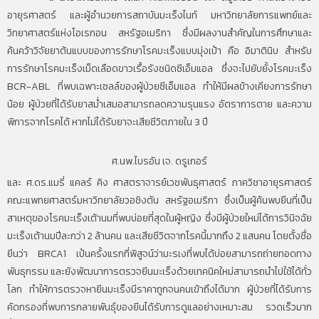
อายุรศาสตร์ และผู้อำนวยการสถาบันมะเร็งไนท์ มหาวิทยาลัยการแพทย์และ
วิทยาศาสตร์แห่งโอเรกอน สหรัฐอเมริกา ซึ่งมีผลงานสำคัญในการศึกษาและ
ค้นคว้าวิจัยยาต้นแบบของการรักษาโรคมะเร็งแบบมุ่งเป้า คือ อิมาตินิบ สำหรับ
การรักษาโรคมะเร็งเม็ดเลือดขาวเรื้อรังชนิดซีเอ็มแอล ซึ่งจะไปยับยั้งโรคมะเร็ง
BCR-ABL ที่พบเฉพาะเซลล์ของผู้ป่วยซีเอ็มแอล ทำให้มีผลข้างเคียงการรักษา
น้อย ผู้ป่วยที่ได้รับยาสม่ำเสมอสามารถลดความรุนแรง อัตราการตาย และความ
พิการจากโรคได้ หากไม่ได้รับยาจะเสียชีวิตภายใน 3 ปี
ศ.นพ.ไบรอัน เจ. ดรูเกอร์
และ ศ.ดร.แมรี่ แคลร์ คิง ศาสตราจารย์เวชพันธุศาสตร์ ภาควิชาอายุรศาสตร์
คณะแพทยศาสตร์มหาวิทยาลัยวอชิงตัน สหรัฐอเมริกา ซึ่งเป็นผู้ค้นพบยีนที่เป็น
สาเหตุของโรคมะเร็งเต้านมที่พบบ่อยที่สุดในผู้หญิง ซึ่งมีผู้ป่วยใหม่ได้การวินิจฉัย
มะเร็งเต้านมปีละกว่า 2 ล้านคน และเสียชีวิตจากโรคนี้มากถึง 2 แสนคน โดยตั้งชื่อ
ยีนว่า BRCA1 เป้นครั้งแรกที่พิสูจน์ว่ามะรเงที่พบได้บ่อยสามารถถ่ายทอดทาง
พันธุกรรม และยังพัฒนาการตรวจยีนมะเร็งด้วยเทคนิคใหม่สามารถนำไปใช้ได้ทั่ว
โลก ทำให้การตรวจหายีนมะเร็งมีราคาถูกจนคนเข้าถึงได้มาก ผู้ป่วยที่ได้รับการ
คัดกรองที่พบการกลายพันธุ์ของยีนได้รับการดูแลอย่างเหมาะสม รวดเร็วมาก