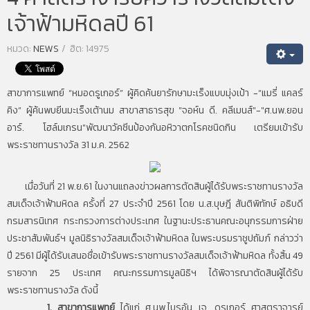
เจ้าฟ้ามหิดลปี 61
หมวด:
NEWS
ฮิต: 14975
สาขาการแพทย์ “หมอดรูเกอร์” ผู้คิดค้นยารักษามะเร็งแบบมุ่งเป้า -“แมรี่ แคลร์
คิง” ผู้ค้นพบยีนมะเร็งเต้านม สาขาสาธารสุข "จอห์น ดี. คลีเมนส์"-"ศ.นพ.ยอน
อาร์. โฮล์มเกรน"พัฒนาวัคซีนป้องกันอหิวาตกโรคชนิดกิน เตรียมเข้ารับ
พระราชทานรางวัล 31 ม.ค. 2562
เมื่อวันที่ 21 พ.ย.61 ในงานแถลงข่าวผลการตัดสินผู้ได้รับพระราชทานรางวัล
สมเด็จเจ้าฟ้ามหิดล ครั้งที่ 27 ประจำปี 2561 โดย น.ส.บุษฎี สันติพิทักษ์ อธิบดี
กรมสารนิเทศ กระทรวงการต่างประเทศ ในฐานะประธานคณะอนุกรรมการฝ่าย
ประชาสัมพันธ์ฯ มูลนิธิรางวัลสมเด็จเจ้าฟ้ามหิดล ในพระบรมราชูปถัมภ์ กล่าวว่า
ปี 2561 มีผู้ได้รับเสนอชื่อเข้ารับพระราชทานรางวัลสมเด็จเจ้าฟ้ามหิดล ทั้งสิ้น 49
รายจาก 25 ประเทศ คณะกรรมการมูลนิธิฯ ได้พิจารณาตัดสินผู้ได้รับ
พระราชทานรางวัล ดังนี้
1. สาขาการแพทย์
ได้แก่ ศ.นพ.ไบรอัน เจ. ดรูเกอร์ ศาสตราจารย์