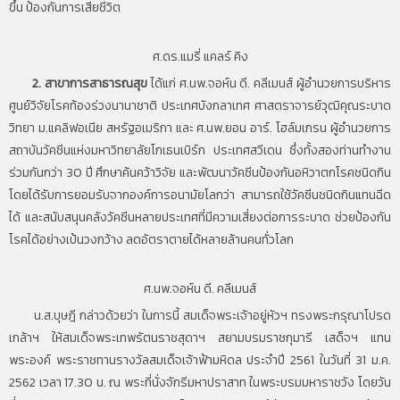
ขึ้น ป้องกันการเสียชีวิต
ศ.ดร.แมรี่ แคลร์ คิง
2. สาขาการสาธารณสุข
ได้แก่ ศ.นพ.จอห์น ดี. คลีเมนส์ ผู้อำนวยการบริหาร
ศูนย์วิจัยโรคท้องร่วงนานาชาติ ประเทศบังกลาเทศ ศาสตราจารย์วุฒิคุณระบาด
วิทยา ม.แคลิฟอเนีย สหรัฐอเมริกา และ ศ.นพ.ยอน อาร์. โฮล์มเกรน ผู้อำนวยการ
สถาบันวัคซีนแห่งมหาวิทยาลัยโกเธนเบิร์ก ประเทศสวีเดน ซึ่งทั้งสองท่านทำงาน
ร่วมกันกว่า 30 ปี ศึกษาค้นคว้าวิจัย และพัฒนาวัคซีนป้องกันอหิวาตกโรคชนิดกิน
โดยได้รับการยอมรับจากองค์การอนามัยโลกว่า สามารถใช้วัคซีนชนิดกินแทนฉีด
ได้ และสนับสนุนคลังวัคซีนหลายประเทศที่มีความเสี่ยงต่อการระบาด ช่วยป้องกัน
โรคได้อย่างเป้นวงกว้าง ลดอัตราตายได้หลายล้านคนทั่วโลก
ศ.นพ.จอห์น ดี. คลีเมนส์
น.ส.บุษฎี กล่าวด้วยว่า ในการนี้ สมเด็จพระเจ้าอยู่หัวฯ ทรงพระกรุณาโปรด
เกล้าฯ ให้สมเด็จพระเทพรัตนราชสุดาฯ สยามบรมราชกุมารี เสด็จฯ แทน
พระองค์ พระราชทานรางวัลสมเด็จเจ้าฟ้ามหิดล ประจำปี 2561 ในวันที่ 31 ม.ค.
2562 เวลา 17.30 น. ณ พระที่นั่งจักรีมหาปราสาท ในพระบรมมหาราชวัง โดยวัน