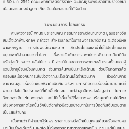
ที่ 30 ม.ค. 2562 คณะแพทยศาสตร์ศิริราชฯ จะเชิญผู้รับพระราชทานรางวัลมา
เยือนและแสดงปาฐกถาเกียรติยศในผลงานที่ได้รับด้วย
ศ.นพ.ยอน อาร์. โฮล์มเกรน
ศ.นพ.วิจารณ์ พานิช ประธานคณะกรรมการรางวัลนานาชาติ มูลนิธิรางวัล
สมเด็จเจ้าฟ้ามหิดลฯ กล่าวว่า สำหรับเกณฑ์ในการพิจารณาตัดสิน จะต้องมีผล
งานหลักฐาน การค้นพบมีความหมาย เกิดประโยชน์และนำไปใช้ประโยชน์ต่อ
มนุษยชาติจำนวนมากทั่วโลก ซึ่งรางวัลด้านการแพทย์การพัฒนายาอิมาตินิบ
หรือมุ่งเป้า พบว่า หลังให้ยา 2 ปี ช่วยให้ปลอดอาการจากเซลล์มะรเงทั้งหมด ผู้
ป่วยมีอายุขัยเหมือนคนปกติ ส่วนการค้นพบยีนมะเร็งเต้านม ช่วยให้เกิดการคัด
กรองและป้องกันการเสียชีวิตจากมะเร็งเต้านมได้จำนวนมาก ส่วนด้านการ
สาธารณสุข เรื่องวัคซีนอหิวาต์ชนิดกิน จริงๆ มีการติดตามเรื่องนี้มานาน แต่ที่
ผ่านมายังไม่เห็นประโยชน์ที่เกิดขึ้นชัดเจน แต่ล่าสุดมีการส่งข้อมูลว่า ในภาวะ
วิกฤตฉุกเฉิน เช่น พายุถล่ม และไม่มีน้ำดื่มน้ำใช้ที่สะอาดพอ หรือสุขาภิบาลไม่ดีพอ
เสี่ยงต่อการเกิดโรคนั้น วัคซีนดังกล่าวมีส่วนอย่างมากในการป้องกันเจ็บป่วยตาย
เป็นแสนล้านคน
เมื่อถามว่า ที่ผ่านมาผู้รับพระราชทานรางวัลมักเป็นบุคคลเดียวหรือหลายคน
แต่เป็นเรื่องเดียวกัน เหตุใดปีนี้จึงพิจารณาสาขาการแพทย์ 2 ท่าน แต่เป็นคนละ