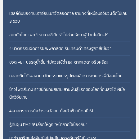
เซลล์ตับของคนเราอ่อนเยาว์ตลอดกาล อายุคงที่เหมือนอวัยวะเด็กไม่เกิน
3 ขวบ
อนามัยโลก เผย “เรมเดสซีเวียร์” ไม่ช่วยรักษาผู้ป่วยโควิด-19
4 นวัตกรรมจัดการขยะพลาสติก รับเทรนด์“เศรษฐกิจสีเขียว”
ขวด PET บรรจุน้ำดื่ม “ไม่ควรใช้ซ้ำ และตากแดด” จริงหรือ!!
หลอดกินได้ ผลงานนวัตกรรมแปรรูปผลผลิตการเกษตร ฝีมือคนไทย
ข้าวโพดสีแดง ราชินีทับทิมสยาม สายพันธุ์แรกของโลกที่กินสดได้ ฝีมือ
นักวิจัยไทย
4 ศาสตราจารย์คว้ารางวัลสมเด็จเจ้าฟ้ามหิดลปี 61
รู้ทันฝุ่น PM2.5! เลือกให้ถูก “หน้ากากใช้ป้องกัน”
นาซ่า เตรียมส่งผู้หญิงไปเหยียบดวงจันทร์ในปี 2024