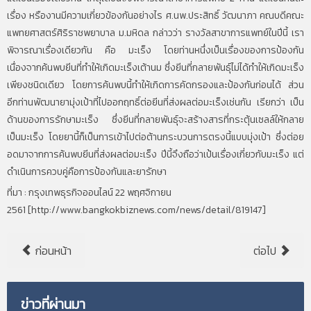
เรื่อง หรืองานมีความเกี่ยวข้องกันอย่างไร ศ.นพ.ประสิทธิ์ วัฒนาภา คณบดีคณะ
แพทยศาสตร์ศิริราชพยาบาล ม.มหิดล กล่าวว่า รางวัลสาขาการแพทย์ในปีนี้ เรา
พิจารณาเรื่องเดียวกัน คือ มะเร็ง โดยท่านหนึ่งเป็นเรื่องของการป้องกัน
เนื่องจากค้นพบยีนที่ทำให้เกิดมะเร็งเต้านม ซึ่งยีนที่กลายพันธุ์ไม่ได้ทำให้เกิดมะเร็ง
เพียงชนิดเดียว โดยการค้นพบนี้ทำให้เกิดการคัดกรองและป้องกันก่อนได้ ส่วน
อีกท่านพัฒนายามุ่งเป้าที่ไปออกฤทธิ์ต่อยีนที่ส่งผลต่อมะเร็งเช่นกัน เรียกว่า เป็น
ด้านของการรักษามะเร็ง ซึ่งยีนที่กลายพันธุ์จะสร้างสารที่กระตุ้นเซลล์ให้กลาย
เป็นมะเร็ง โดยยานี้ก็เป็นการเข้าไปต่อต้านกระบวนการตรงนี้แบบมุ่งเป้า ซึ่งต่อย
อดมาจากการค้นพบยีนที่ส่งผลต่อมะเร็ง ปีนี้จึงถือว่าเป้นเรื่องเกี่ยวกับมะเร็ง แต่
ดำเนินการควบคู่คือการป้องกันและยารักษา
ที่มา : กรุงเทพธุรกิจออนไลน์ 22 พฤศจิกายน
2561 [
http://www.bangkokbiznews.com/news/detail/819147
]
ก่อนหน้า
ต่อไป
ข่าวที่ผ่านมา