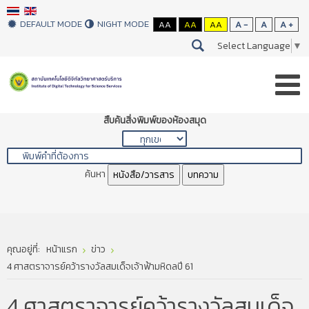
DEFAULT MODE
NIGHT MODE
AA
AA
AA
A -
A
A +
Select Language
▼
สืบค้นสิ่งพิมพ์ของห้องสมุด
ค้นหา
หนังสือ/วารสาร
บทความ
คุณอยู่ที่:
หน้าแรก
ข่าว
4 ศาสตราจารย์คว้ารางวัลสมเด็จเจ้าฟ้ามหิดลปี 61
4 ศาสตราจารย์คว้ารางวัลสมเด็จ