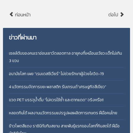
ก่อนหน้า
ต่อไป
ข่าวที่ผ่านมา
เซลล์ตับของคนเราอ่อนเยาว์ตลอดกาล อายุคงที่เหมือนอวัยวะเด็กไม่เกิน
3 ขวบ
อนามัยโลก เผย “เรมเดสซีเวียร์” ไม่ช่วยรักษาผู้ป่วยโควิด-19
4 นวัตกรรมจัดการขยะพลาสติก รับเทรนด์“เศรษฐกิจสีเขียว”
ขวด PET บรรจุน้ำดื่ม “ไม่ควรใช้ซ้ำ และตากแดด” จริงหรือ!!
หลอดกินได้ ผลงานนวัตกรรมแปรรูปผลผลิตการเกษตร ฝีมือคนไทย
ข้าวโพดสีแดง ราชินีทับทิมสยาม สายพันธุ์แรกของโลกที่กินสดได้ ฝีมือ