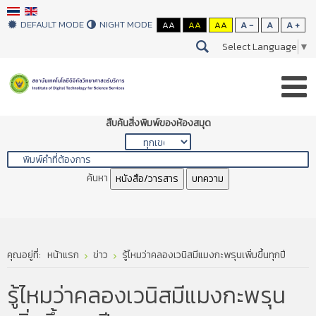
DEFAULT MODE
NIGHT MODE
AA
AA
AA
A -
A
A +
Select Language
▼
สืบค้นสิ่งพิมพ์ของห้องสมุด
ค้นหา
หนังสือ/วารสาร
บทความ
คุณอยู่ที่:
หน้าแรก
ข่าว
รู้ไหมว่าคลองเวนิสมีแมงกะพรุนเพิ่มขึ้นทุกปี
รู้ไหมว่าคลองเวนิสมีแมงกะพรุน