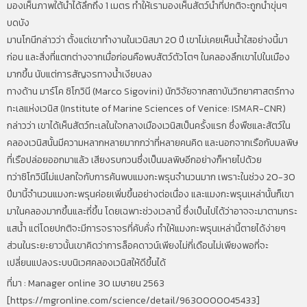
มองเห็นภาพใต้น้ำได้ลึกถึง 1 เมตร ทำให้เรามองเห็นสัตว์น้ำที่ปกติจะถูกน้ำขุ่นๆ
บดบัง
มานโกนีกล่าวว่า ตั้งแต่เขาทำงานในเวนิสมา 20 ปี เขาไม่เคยเห็นน้ำใสอย่างนี้มา
ก่อน และสิ่งที่แตกต่างจากเมื่อก่อนคือพบสัตว์ตัวโตๆ ในคลองลึกเขาไปในเมือง
มากขึ้น นับแต่การสัญจรทางน้ำเงียบลง
ทางด้าน มาร์โค ซิโกวินี (Marco Sigovini) นักวิจัยจากสถาบันวิทยาศาสตร์ทาง
ทะเลแห่งเวนิส (Institute of Marine Sciences of Venice: ISMAR-CNR)
กล่าวว่า เขาได้เห็นสัตว์ทะเลในใจกลางเมืองเวนิสเป็นครั้งแรก ซึ่งพืชและสัตว์ใน
คลองเวนิสนั้นมีความหลากหลายมากกว่าที่หลายคนคิด และนอกจากเรือกับมลพิษ
ที่เรือปล่อยออกมาแล้ว เสียงรบกวนซึ่งเป็นมลพิษอีกอย่างก็หายไปด้วย
ทว่าซิโกวินีไม่แปลกใจกับการค้นพบแมงกะพรุนจำนวนมาก เพราะในช่วง 20-30
ปีมานี้จำนวนแมงกะพรุนค่อยเพิ่มขึ้นอย่างต่อเนื่อง และแมงกะพรุนเหล่านั้นก็เขา
มาในคลองมากขึ้นและถี่ขึ้น โดยเฉพาะช่วงเวลานี้ ซึ่งเป็นไปได้ว่าอาจจะมาตามกระ
แสน้ำ แต่โดยปกติจะมีการจราจรที่คับคั่ง ทำให้แมงกะพรุนเหล่านี้ตายได้ง่ายๆ
ส่วนในระยะยาวนั้นเขาคิดว่าการล็อคดาวน์เพียงไม่กี่เดือนไม่เพียงพอที่จะ
เปลี่ยนแปลงระบบนิเวศคลองเวนิสให้ดีขึ้นได้
ที่มา : Manager online 30 เมษายน 2563
[
https://mgronline.com/science/detail/9630000045433
]