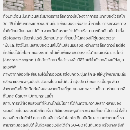
ตั้งแต่เดือน มี.ค.ที่เวนิสเริ่มมาตรการล็อคดาวน์เนื่องจากการระบาดของไวรัสโค
วิด-19 ทำให้นักท่องเที่ยวนับล้านที่มาเยือนเมืองแห่งสายน้ำหายไป การสัญจรทาง
น้ำก็เงียบเงียบสงบไปด้วย จากเดิมที่คราคร่ำไปด้วยเรือนานาชนิดนับหมื่นลำ ทั้ง
เรือโดยสาร เรือวาโปเรติ เรือกอนโดลา ที่กวนน้ำในคลองให้ขุ่นตลอดเวลา
“พืชและสัตว์ในทะเลสาบของเวนิสไม่ได้เปลี่ยนแปลงระหว่างการล็อคดาวน์ แต่สิ่ง
ที่เปลี่ยนไปคือโอกาสของเราที่จะได้เห็นพืชและสัตว์เหล่านั้น” แอนเดรีย มานโกนี
(Andrea Mangoni) นักสัตววิทยา ซึ่งสำรวจสิ่งมีชีวิตใต้น้ำด้วยกล้องให้ข้อมูล
เอเอฟพี
ภาพจากกล้องที่หย่อนลงใต้น้ำของเวนิสซึ่งปกติจะขุ่นคลั่ก เผยให้ปูที่พยายามเล่น
กล้อง แมงกะพรุนขับดันตัวเองไปตามใต้ผิวน้ำ ฝูงปลาว่ายอย่างเป็นสุข สัตว์
จำพวกกุ้งกั้งยึดติดกับสิ่งของจากเมืองที่ถูกโยนลงทะเล รวมทั้งสาหร่ายหลากสี
ที่โบกสะบัดเบาๆ ไปตามกระแสน้ำ
สถานการณ์ที่เงียบสงบทำให้มานโกนีมีโอกาสได้ค้นความความหลากหลายของ
ระบบนิเวศในคลองเวนิสอีกครั้ง คลิปแมงกะพรุนที่แหวกว่ายเอื่อยๆ ไปตามน้ำใสใน
คลองที่เขาบันทึกไว้ กลายเป็นคลิปไวรัลในโลกโซเชียลมีเดีย เขาบอกว่าตอนนี้เรา
สามารถมองลงไปใต้พื้นผิวคลองเวนิสได้ลึก 50-60 เซ็นติเมตร หรือบางครั้งก็