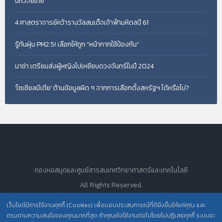
นักวิจัยไทย
4 ศาสตราจารย์คว้ารางวัลสมเด็จเจ้าฟ้ามหิดลปี 61
รู้ทันฝุ่น PM2.5! เลือกให้ถูก “หน้ากากใช้ป้องกัน”
นาซ่า เตรียมส่งผู้หญิงไปเหยียบดวงจันทร์ในปี 2024
'โซเชียลมีเดีย' ต้านข้อมูลผิด ๆ จากการเลือกตั้งสหรัฐฯ ได้หรือไม่?
กองหอสมุดและศูนย์สารสนเทศวิทยาศาสตร์และเทคโนโลยี
All Rights Reserved.
เว็บไซต์มีการใช้งานคุกกี้ (Cookies) เพื่อมอบประสบการณ์ที่ดียิ่งขึ้นให้แก่คุณ และ
ตรงตามความสนใจของคุณมากที่สุด ถ้าคุณยังใช้งานต่อไปโดยไม่ปฏิเสธคุกกี้ ระบบจะ
นโยบายการคุ้มครองข้อมูลส่วนบุคคล วศ. /