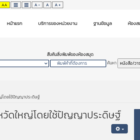
AA
A -
A
A +
หน้าแรก
บริการของหน่วยงาน
ฐานข้อมูล
ห้องสม
สืบค้นสิ่งพิมพ์ของห้องสมุด
ค้นหา
หนังสือ/วา
ญ่โดยใช้ปัญญาประดิษฐ์
หวัดใหญ่โดยใช้ปัญญาประดิษฐ์