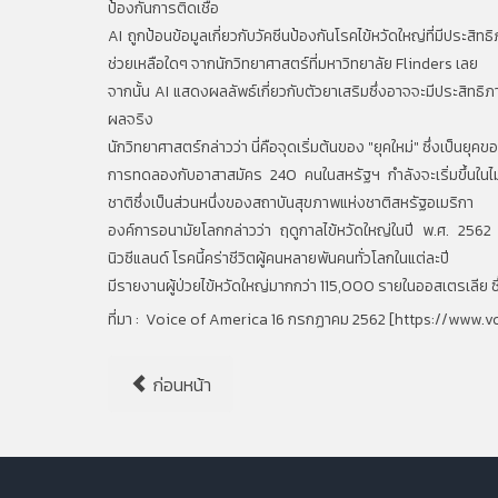
ป้องกันการติดเชื้อ
AI ถูกป้อนข้อมูลเกี่ยวกับวัคซีนป้องกันโรคไข้หวัดใหญ่ที่มีประสิทธ
ช่วยเหลือใดๆ จากนักวิทยาศาสตร์ที่มหาวิทยาลัย Flinders เลย
จากนั้น AI แสดงผลลัพธ์เกี่ยวกับตัวยาเสริมซึ่งอาจจะมีประสิทธ
ผลจริง
นักวิทยาศาสตร์กล่าวว่า นี่คือจุดเริ่มต้นของ "ยุคใหม่" ซึ่งเป็นย
การทดลองกับอาสาสมัคร 240 คนในสหรัฐฯ กำลังจะเริ่มขึ้นในไม่
ชาติซึ่งเป็นส่วนหนึ่งของสถาบันสุขภาพแห่งชาติสหรัฐอเมริกา
องค์การอนามัยโลกกล่าวว่า ฤดูกาลไข้หวัดใหญ่ในปี พ.ศ. 2562 นี้
นิวซีแลนด์ โรคนี้คร่าชีวิตผู้คนหลายพันคนทั่วโลกในแต่ละปี
มีรายงานผู้ป่วยไข้หวัดใหญ่มากกว่า 115,000 รายในออสเตรเลีย ซึ่งท
ที่มา : Voice of America 16 กรกฏาคม 2562 [
https://www.v
ก่อนหน้า