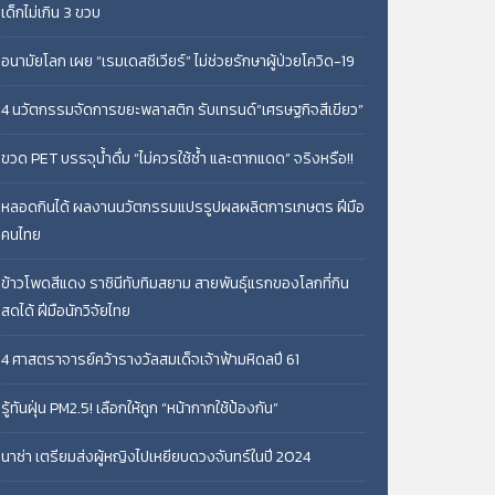
เด็กไม่เกิน 3 ขวบ
อนามัยโลก เผย “เรมเดสซีเวียร์” ไม่ช่วยรักษาผู้ป่วยโควิด-19
4 นวัตกรรมจัดการขยะพลาสติก รับเทรนด์“เศรษฐกิจสีเขียว”
ขวด PET บรรจุน้ำดื่ม “ไม่ควรใช้ซ้ำ และตากแดด” จริงหรือ!!
หลอดกินได้ ผลงานนวัตกรรมแปรรูปผลผลิตการเกษตร ฝีมือ
คนไทย
ข้าวโพดสีแดง ราชินีทับทิมสยาม สายพันธุ์แรกของโลกที่กิน
สดได้ ฝีมือนักวิจัยไทย
4 ศาสตราจารย์คว้ารางวัลสมเด็จเจ้าฟ้ามหิดลปี 61
รู้ทันฝุ่น PM2.5! เลือกให้ถูก “หน้ากากใช้ป้องกัน”
นาซ่า เตรียมส่งผู้หญิงไปเหยียบดวงจันทร์ในปี 2024