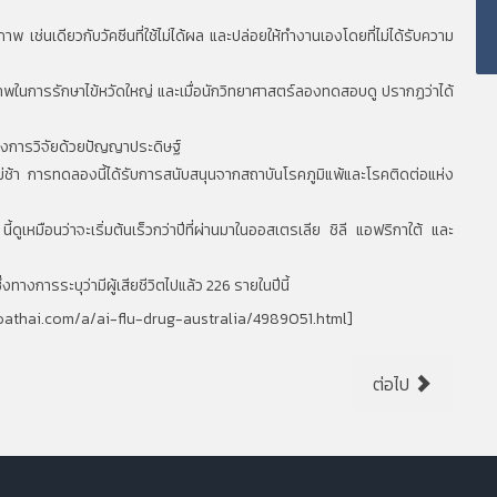
ิภาพ เช่นเดียวกับวัคซีนที่ใช้ไม่ได้ผล และปล่อยให้ทำงานเองโดยที่ไม่ได้รับความ
ิภาพในการรักษาไข้หวัดใหญ่ และเมื่อนักวิทยาศาสตร์ลองทดสอบดู ปรากฏว่าได้
ุคของการวิจัยด้วยปัญญาประดิษฐ์
ช้า การทดลองนี้ได้รับการสนับสนุนจากสถาบันโรคภูมิแพ้และโรคติดต่อแห่ง
ดูเหมือนว่าจะเริ่มต้นเร็วกว่าปีที่ผ่านมาในออสเตรเลีย ชิลี แอฟริกาใต้ และ
างการระบุว่ามีผู้เสียชีวิตไปแล้ว 226 รายในปีนี้
oathai.com/a/ai-flu-drug-australia/4989051.html
]
ต่อไป