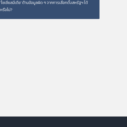
'โซเชียลมีเดีย' ต้านข้อมูลผิด ๆ จากการเลือกตั้งสหรัฐฯ ได้
หรือไม่?