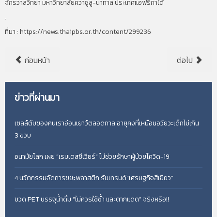
จักรวาลวิทยา มหาวิทยาลัยควาซูลู-นาทาล ประเทศแอฟริกาใต้
.
ที่มา :
https://news.thaipbs.or.th/content/299236
ก่อนหน้า
ต่อไป
ข่าวที่ผ่านมา
เซลล์ตับของคนเราอ่อนเยาว์ตลอดกาล อายุคงที่เหมือนอวัยวะเด็กไม่เกิน
3 ขวบ
อนามัยโลก เผย “เรมเดสซีเวียร์” ไม่ช่วยรักษาผู้ป่วยโควิด-19
4 นวัตกรรมจัดการขยะพลาสติก รับเทรนด์“เศรษฐกิจสีเขียว”
ขวด PET บรรจุน้ำดื่ม “ไม่ควรใช้ซ้ำ และตากแดด” จริงหรือ!!