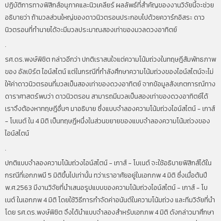
ปฏิบัติการทางฟิสิกส์อนุภาคและนิวเคลียร์ ผลลัพธ์ที่สำคัญของงานวิจัยนี้จะช่วย
อธิบายว่า ถ้ามวลส่วนใหญ่ของดาวนิวตรอนประกอบไปด้วยควาร์กอิสระ ดาว
นิวตรอนที่ทำนายได้จะมีมวลประมาณสองเท่าของมวลดวงอาทิตย์
.
รศ.ดร.พงษ์พิชิต กล่าวอีกว่า ปกติเราสนใจแต่ความโน้มถ่วงในทฤษฎีสัมพัทธภาพ
ของ อัลเบิร์ต ไอน์สไตน์ แต่ในกรณีที่กำลังศึกษาความโน้มถ่วงของไอน์สไตน์จะไม่
ให้ค่าดาวนิวตรอนที่มวลเป็นสองเท่าของดวงอาทิตย์ จากข้อมูลสังเกตการณ์ทาง
ดาราศาสตร์พบว่า ดาวนิวตรอน สามารถมีมวลเป็นสองเท่าของดวงอาทิตย์ได้
เราจึงต้องหาทฤษฎีอื่นๆ มาอธิบาย ซึ่งแบบจำลองความโน้มถ่วงไอน์สไตน์ - เกาส์
- โบเนต์ ใน 4 มิติ เป็นทฤษฎีหนึ่งในส่วนขยายของแบบจำลองความโน้มถ่วงของ
ไอน์สไตน์
.
ปกติแบบจำลองความโน้มถ่วงไอน์สไตน์ - เกาส์ - โบเนต์ จะใช้อธิบายฟิสิกส์ได้ใน
กรณีที่เอกภพมี 5 มิติขึ้นไปเท่านั้น ทว่าเราอาศัยอยู่ในเอกภพ 4 มิติ ซึ่งเมื่อต้นปี
พ.ศ.2563 มีงานวิจัยที่นำเสนอรูปแบบของความโน้มถ่วงไอน์สไตน์ - เกาส์ - โบ
เนต์ ในเอกภพ 4 มิติ โดยใช้วิธีการกำจัดค่าอนันต์ในความโน้มถ่วง และทีมวิจัยที่นำ
โดย รศ.ดร.พงษ์พิชิต จึงได้นำแบบจำลองสำหรับเอกภพ 4 มิติ ดังกล่าวมาศึกษา