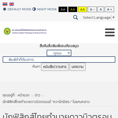
DEFAULT MODE
NIGHT MODE
AA
AA
AA
A -
A
A +
Select Language
▼
สืบค้นสิ่งพิมพ์ของห้องสมุด
ค้นหา
หนังสือ/วารสาร
บทความ
คุณอยู่ที่:
หน้าแรก
ข่าว
นักฟิสิกส์ไทยทำนายดาวนิวตรอนมี "ควาร์กอิสระ" ในแกนกลาง
นักฟิสิกส์ไทยทำนายดาวนิวตรอน