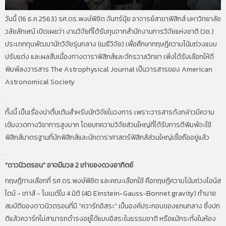
วันนี้ (16 ธ.ค.2563) รศ.ดร.พงษ์พิชิต จันทร์นุ้ย อาจารย์สาขาฟิสิกส์ มหาวิทยาลัย
วลัยลักษณ์ เปิดเผยว่า งานวิจัยที่ได้รับทุนจากสำนักงานการวิจัยแห่งชาติ (วช.)
ประเภททุนพัฒนานักวิจัยรุ่นกลาง (เมธีวิจัย) เพื่อศึกษาทฤษฎีความโน้มถ่วงแบบ
ปรับแต่ง และผลสืบเนื่องทางดาราฟิสิกส์และจักรวาลวิทยา เพิ่งได้รับเลือกให้ตี
พิมพ์ลงวารสาร The Astrophysical Journal เป็นวารสารของ American
Astronomical Society
.
ทั้งนี้ เป็นเรื่องน่าตื่นเต้นสำหรับนักวิจัยในวงการ เพราะวารสารดังกล่าวมีความ
เข้มงวดทางวิชาการสูงมาก โดยบทความวิจัยส่วนใหญ่ที่ได้รับการตีพิมพ์จะใช้
ฟิสิกส์มาตรฐานที่นักฟิสิกส์และนักดาราศาสตร์ฟิสิกส์ส่วนใหญ่เชื่อถืออยู่แล้ว
.
"ดาวนิวตรอน" อาจมีมวล 2 เท่าของดวงอาทิตย์
ทฤษฎีทางเลือกที่ รศ.ดร.พงษ์พิชิต และคณะเลือกใช้ คือทฤษฎีความโน้มถ่วงไอน์ส
ไตน์ - เกาส์ - โบเนต์ใน 4 มิติ (4D Einstein-Gauss-Bonnet gravity) ทำนาย
สมบัติของดาวนิวตรอนที่มี "ควาร์กอิสระ" เป็นองค์ประกอบของแกนกลาง ซึ่งปก
ติแล้วควาร์กไม่สามารถดำรงอยู่ได้แบบอิสระในธรรมชาติ หรือแม้กระทั่งในห้อง