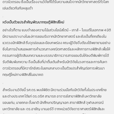
ดาวนิวตรอน ซึ่งเป็นเรื่องงานวิจัยที่ได้รับความสนใจจากนักวิทยาศาสตร์ทั่วโลก
เช่นเดียวกันกับหลุมดำ
.
หวังเป็นตัวแปรสำคัญพัฒนาทฤษฎีฟิสิกส์ใหม่
อย่างไรก็ตาม แบบจำลองความโน้มถ่วงไอน์สไตน์ - เกาส์ - โบเนต์ในเอกภพ 4 มิติ
มีความเปราะบางในแง่การยอมรับจากนักวิทยาศาสตร์ และยังเป็นที่ถกเถียงใน
แวดวงนักฟิสิกส์ ถึงจุดอ่อนและข้อบกพร่อง คณะผู้วิจัยจึงต้องใช้พยายามอย่าง
ยิ่งในการนำเสนอผลการคำนวณทางคณิตศาสตร์และหลักการทางฟิสิกส์ เพื่อให้
กรรมการผู้ตัดสินบทความและบรรณาธิการวารสารยอมรับให้ลงตีพิมพ์การได้
รับตีพิมพ์บทความ จึงเป็นสิ่งที่น่าตื่นเต้นสำหรับนักวิจัยในวงการและการค้นหา
ดาวนิวตรอนที่มีควาร์กอิสระในแกนกลางจะเป็นตัวแปรสำคัญต่อการพัฒนา
ทฤษฎีใหม่ทางฟิสิกส์ในอนาคต
.
สำหรับงานวิจัยนี้ รศ.ดร.พงษ์พิชิต มีความร่วมมือกับนักวิจัยทั้งในประเทศไทย
และต่างประเทศ ได้แก่ ดร.ดริศ สามารถ อาจารย์สาขาฟิสิกส์ มหาวิทยาลัย
ขอนแก่น, นายถกล ตั้งผาติ นักศึกษาปริญญาเอก สาขาฟิสิกส์ จุฬาลงกรณ์
มหาวิทยาลัย และ ดร.อายัญ บาเนอร์จี จากหน่วยวิจัยดาราศาสตร์ฟิสิกส์และ