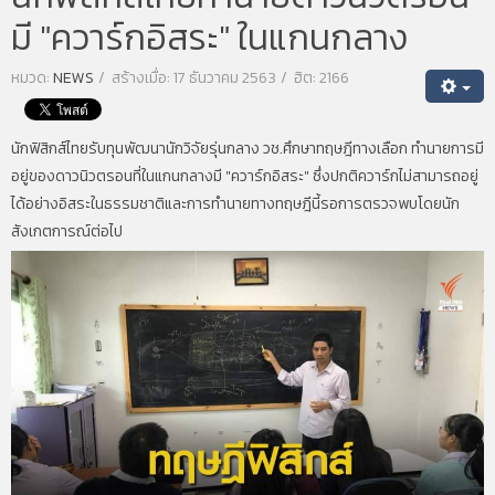
มี "ควาร์กอิสระ" ในแกนกลาง
หมวด:
NEWS
สร้างเมื่อ: 17 ธันวาคม 2563
ฮิต: 2166
นักฟิสิกส์ไทยรับทุนพัฒนานักวิจัยรุ่นกลาง วช.ศึกษาทฤษฎีทางเลือก ทำนายการมี
อยู่ของดาวนิวตรอนที่ในแกนกลางมี "ควาร์กอิสระ" ซึ่งปกติควาร์กไม่สามารถอยู่
ได้อย่างอิสระในธรรมชาติและการทำนายทางทฤษฎีนี้รอการตรวจพบโดยนัก
สังเกตการณ์ต่อไป