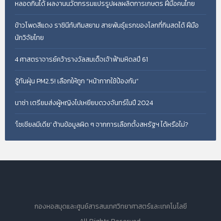
หลอดกินได้ ผลงานนวัตกรรมแปรรูปผลผลิตการเกษตร ฝีมือคนไทย
ข้าวโพดสีแดง ราชินีทับทิมสยาม สายพันธุ์แรกของโลกที่กินสดได้ ฝีมือ
นักวิจัยไทย
4 ศาสตราจารย์คว้ารางวัลสมเด็จเจ้าฟ้ามหิดลปี 61
รู้ทันฝุ่น PM2.5! เลือกให้ถูก “หน้ากากใช้ป้องกัน”
นาซ่า เตรียมส่งผู้หญิงไปเหยียบดวงจันทร์ในปี 2024
'โซเชียลมีเดีย' ต้านข้อมูลผิด ๆ จากการเลือกตั้งสหรัฐฯ ได้หรือไม่?
กองหอสมุดและศูนย์สารสนเทศวิทยาศาสตร์และเทคโนโลยี