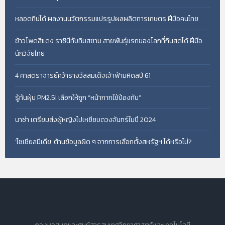
หลอดกินได้ ผลงานนวัตกรรมแปรรูปผลผลิตการเกษตร ฝีมือคนไทย
ข้าวโพดสีแดง ราชินีทับทิมสยาม สายพันธุ์แรกของโลกที่กินสดได้ ฝีมือ
นักวิจัยไทย
4 ศาสตราจารย์คว้ารางวัลสมเด็จเจ้าฟ้ามหิดลปี 61
รู้ทันฝุ่น PM2.5! เลือกให้ถูก “หน้ากากใช้ป้องกัน”
นาซ่า เตรียมส่งผู้หญิงไปเหยียบดวงจันทร์ในปี 2024
'โซเชียลมีเดีย' ต้านข้อมูลผิด ๆ จากการเลือกตั้งสหรัฐฯ ได้หรือไม่?