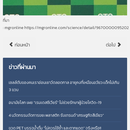
ที่มา
: mgronline https://mgronline.com/science/detail/9670000095202
ก่อนหน้า
ต่อไป
ข่าวที่ผ่านมา
เซลล์ตับของคนเราอ่อนเยาว์ตลอดกาล อายุคงที่เหมือนอวัยวะเด็กไม่เกิน
3 ขวบ
อนามัยโลก เผย “เรมเดสซีเวียร์” ไม่ช่วยรักษาผู้ป่วยโควิด-19
4 นวัตกรรมจัดการขยะพลาสติก รับเทรนด์“เศรษฐกิจสีเขียว”
ขวด PET บรรจุน้ำดื่ม “ไม่ควรใช้ซ้ำ และตากแดด” จริงหรือ!!