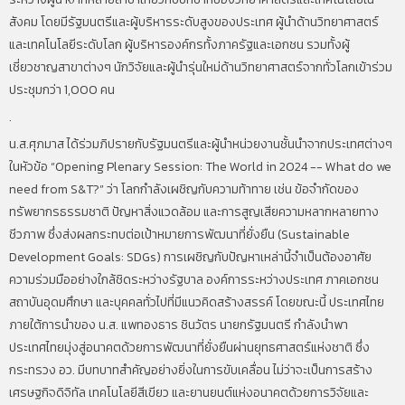
สังคม โดยมีรัฐมนตรีและผู้บริหารระดับสูงของประเทศ ผู้นำด้านวิทยาศาสตร์
และเทคโนโลยีระดับโลก ผู้บริหารองค์กรทั้งภาครัฐและเอกชน รวมทั้งผู้
เชี่ยวชาญสาขาต่างๆ นักวิจัยและผู้นำรุ่นใหม่ด้านวิทยาศาสตร์จากทั่วโลกเข้าร่วม
ประชุมกว่า 1,000 คน
.
น.ส.ศุภมาส ได้ร่วมภิปรายกับรัฐมนตรีและผู้นำหน่วยงานชั้นนำจากประเทศต่างๆ
ในหัวข้อ “Opening Plenary Session: The World in 2024 -- What do we
need from S&T?” ว่า โลกกำลังเผชิญกับความท้าทาย เช่น ข้อจำกัดของ
ทรัพยากรธรรมชาติ ปัญหาสิ่งแวดล้อม และการสูญเสียความหลากหลายทาง
ชีวภาพ ซึ่งส่งผลกระทบต่อเป้าหมายการพัฒนาที่ยั่งยืน (Sustainable
Development Goals: SDGs) การเผชิญกับปัญหาเหล่านี้จำเป็นต้องอาศัย
ความร่วมมืออย่างใกล้ชิดระหว่างรัฐบาล องค์การระหว่างประเทศ ภาคเอกชน
สถาบันอุดมศึกษา และบุคคลทั่วไปที่มีแนวคิดสร้างสรรค์ โดยขณะนี้ ประเทศไทย
ภายใต้การนำของ น.ส. แพทองธาร ชินวัตร นายกรัฐมนตรี กำลังนำพา
ประเทศไทยมุ่งสู่อนาคตด้วยการพัฒนาที่ยั่งยืนผ่านยุทธศาสตร์แห่งชาติ ซึ่ง
กระทรวง อว. มีบทบาทสำคัญอย่างยิ่งในการขับเคลื่อน ไม่ว่าจะเป็นการสร้าง
เศรษฐกิจดิจิทัล เทคโนโลยีสีเขียว และยานยนต์แห่งอนาคตด้วยการวิจัยและ