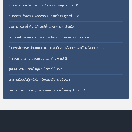
อนามัยโลก เผย “เรมเดสซีเวียร์” ไม่ช่วยรักษาผู้ป่วยโควิด-19
4 นวัตกรรมจัดการขยะพลาสติก รับเทรนด์“เศรษฐกิจสีเขียว”
ขวด PET บรรจุน้ำดื่ม “ไม่ควรใช้ซ้ำ และตากแดด” จริงหรือ!!
หลอดกินได้ ผลงานนวัตกรรมแปรรูปผลผลิตการเกษตร ฝีมือคนไทย
ข้าวโพดสีแดง ราชินีทับทิมสยาม สายพันธุ์แรกของโลกที่กินสดได้ ฝีมือนักวิจัยไทย
4 ศาสตราจารย์คว้ารางวัลสมเด็จเจ้าฟ้ามหิดลปี 61
รู้ทันฝุ่น PM2.5! เลือกให้ถูก “หน้ากากใช้ป้องกัน”
นาซ่า เตรียมส่งผู้หญิงไปเหยียบดวงจันทร์ในปี 2024
'โซเชียลมีเดีย' ต้านข้อมูลผิด ๆ จากการเลือกตั้งสหรัฐฯ ได้หรือไม่?