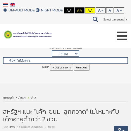
DEFAULT MODE
NIGHT MODE
AA
AA
AA
A -
A
A +
Select Language
▼
สืบค้นสิ่งพิมพ์ของห้องสมุด
ค้นหา
หนังสือ/วารสาร
บทความ
คุณอยู่ที่:
หน้าแรก
ข่าว
สหรัฐฯ แนะ “เค้ก-ขนม-ลูกกวาด” ไม่เหมาะกับ
เด็กอายุต่ำกว่า 2 ขวบ
หมวด:
NEWS
สร้างเมื่อ: 06 มกราคม 2564
ฮิต: 1914