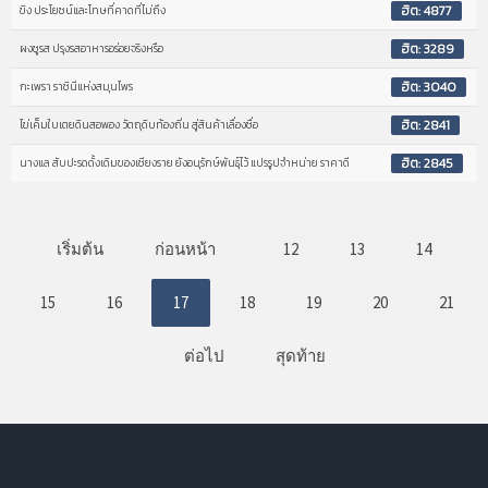
ฮิต: 4877
ขิง ประโยชน์และโทษที่คาดที่ไม่ถึง
ฮิต: 3289
ผงชูรส ปรุงรสอาหารอร่อยจริงหรือ
ฮิต: 3040
กะเพรา ราชินีแห่งสมุนไพร
ฮิต: 2841
ไข่เค็มใบเตยดินสอพอง วัตถุดิบท้องถิ่น สู่สินค้าเลื่องชื่อ
ฮิต: 2845
นางแล สับปะรดดั้งเดิมของเชียงราย ยังอนุรักษ์พันธุ์ไว้ แปรรูปจำหน่าย ราคาดี
เริ่มต้น
ก่อนหน้า
12
13
14
15
16
17
18
19
20
21
ต่อไป
สุดท้าย