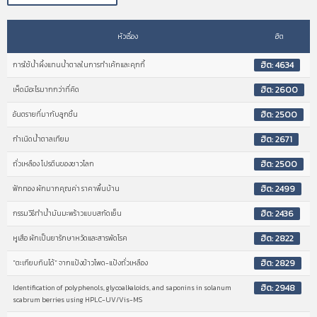
หัวเรื่อง
ฮิต
ฮิต: 4634
การใช้น้ำผึ้งแทนน้ำตาลในการทำเค้กและคุกกี้
ฮิต: 2600
เห็ดมีอะไรมากกว่าที่คิด
ฮิต: 2500
อันตรายที่มากับลูกชิ้น
ฮิต: 2671
กำเนิดน้ำตาลเทียม
ฮิต: 2500
ถั่วเหลือง โปรตีนของชาวโลก
ฮิต: 2499
ฟักทอง ผักมากคุณค่า ราคาพื้นบ้าน
ฮิต: 2436
กรรมวิธีทำน้ำมันมะพร้าวแบบสกัดเย็น
ฮิต: 2822
หูเสือ ผักเป็นยารักษาหวัดและสารพัดโรค
ฮิต: 2829
"ตะเกียบกินได้" จากแป้งข้าวโพด-แป้งถั่วเหลือง
ฮิต: 2948
Identification of polyphenols, glycoalkaloids, and saponins in solanum
scabrum berries using HPLC-UV/Vis-MS