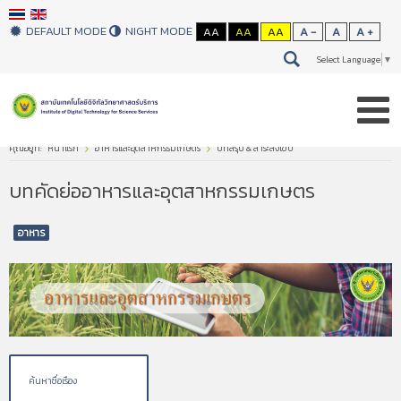
DEFAULT MODE
NIGHT MODE
AA
AA
AA
A -
A
A +
Select Language
▼
คุณอยู่ที่:
หน้าแรก
อาหารและอุตสาหกรรมเกษตร
บทสรุป & สาระสังเขป
บทคัดย่ออาหารและอุตสาหกรรมเกษตร
อาหาร