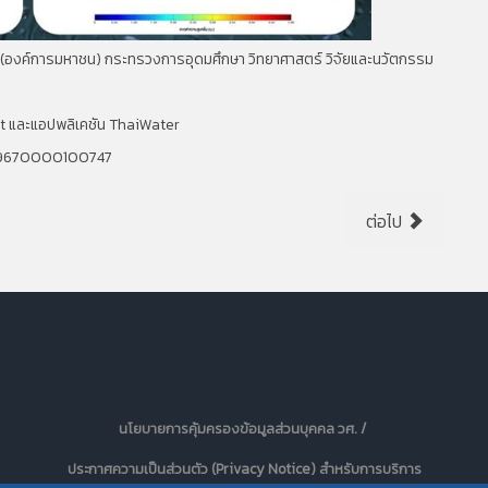
้ำ (องค์การมหาชน) กระทรวงการอุดมศึกษา วิทยาศาสตร์ วิจัยและนวัตกรรม
et และแอปพลิเคชัน ThaiWater
il/9670000100747
ต่อไป
นโยบายการคุ้มครองข้อมูลส่วนบุคคล วศ. /
ประกาศความเป็นส่วนตัว (Privacy Notice) สำหรับการบริการ