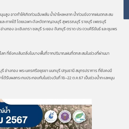
หนุนสูง อาจทำให้เกิดท่วมฉับพลัน น้ำป่าไหลหลาก น้ำท่วมขังจากฝนตกสะสม
 และภาคใต้ โดยเฉพาะจังหวัดกาญจนบุรี สุพรรณบุรี ราชบุรี เพชรบุรี
ทอง ฉะเชิงเทรา ชลบุรี ระยอง จันทบุรี ตราด ประจวบคีรีขันธ์ และชุมพร
โลก ที่ยังคงล้นตลิ่งในบางพื้นที่จากปริมาณฝนที่ตกสะสมในช่วงที่ผ่านมา
์บุรี อ่างทอง พระนครศรีอยุธยา นนทบุรี ปทุมธานี สมุทรปราการ ที่ยังคงมี
ำสาขาได้รับผลกระทบประกอบกับในช่วงวันที่ 18–22 ต.ค.67 เป็นช่วงน้ำทะเลหนุน