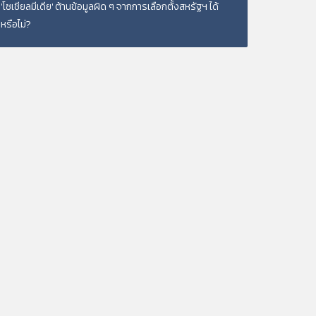
'โซเชียลมีเดีย' ต้านข้อมูลผิด ๆ จากการเลือกตั้งสหรัฐฯ ได้
หรือไม่?