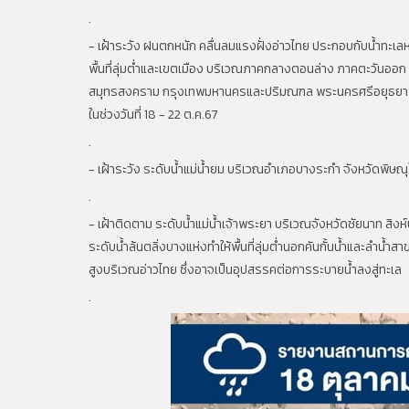
.
- เฝ้าระวัง ฝนตกหนัก คลื่นลมแรงฝั่งอ่าวไทย ประกอบกับน้ำทะเล
พื้นที่ลุ่มต่ำและเขตเมือง บริเวณภาคกลางตอนล่าง ภาคตะวันออก
สมุทรสงคราม กรุงเทพมหานครและปริมณฑล พระนครศรีอยุธยา อ่าง
ในช่วงวันที่ 18 - 22 ต.ค.67
.
- เฝ้าระวัง ระดับน้ำแม่น้ำยม บริเวณอำเภอบางระกำ จังหวัดพิษณุ
.
- เฝ้าติดตาม ระดับน้ำแม่น้ำเจ้าพระยา บริเวณจังหวัดชัยนาท สิงห
ระดับน้ำล้นตลิ่งบางแห่งทำให้พื้นที่ลุ่มต่ำนอกคันกั้นน้ำและลำน้
สูงบริเวณอ่าวไทย ซึ่งอาจเป็นอุปสรรคต่อการระบายน้ำลงสู่ทะเล
.