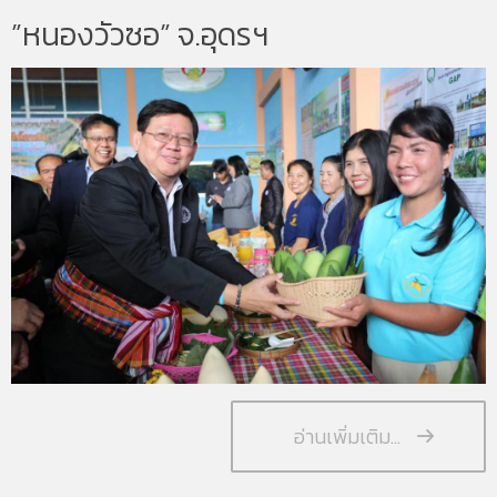
”หนองวัวซอ” จ.อุดรฯ
อ่านเพิ่มเติม...