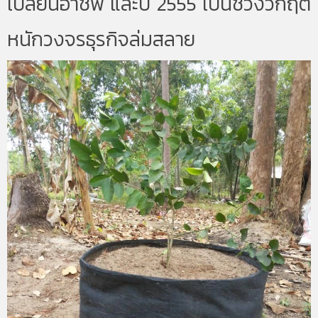
เปลี่ยนอาชีพ และปี 2555 เป็นช่วงวิกฤต
หนักวงจรธุรกิจล่มสลาย