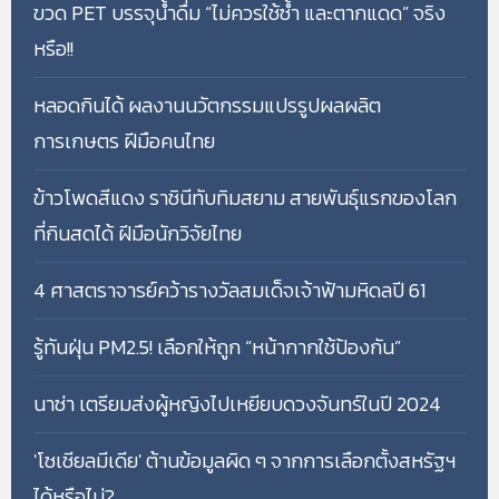
ขวด PET บรรจุน้ำดื่ม “ไม่ควรใช้ซ้ำ และตากแดด” จริง
หรือ!!
หลอดกินได้ ผลงานนวัตกรรมแปรรูปผลผลิต
การเกษตร ฝีมือคนไทย
ข้าวโพดสีแดง ราชินีทับทิมสยาม สายพันธุ์แรกของโลก
ที่กินสดได้ ฝีมือนักวิจัยไทย
4 ศาสตราจารย์คว้ารางวัลสมเด็จเจ้าฟ้ามหิดลปี 61
รู้ทันฝุ่น PM2.5! เลือกให้ถูก “หน้ากากใช้ป้องกัน”
นาซ่า เตรียมส่งผู้หญิงไปเหยียบดวงจันทร์ในปี 2024
'โซเชียลมีเดีย' ต้านข้อมูลผิด ๆ จากการเลือกตั้งสหรัฐฯ
ได้หรือไม่?