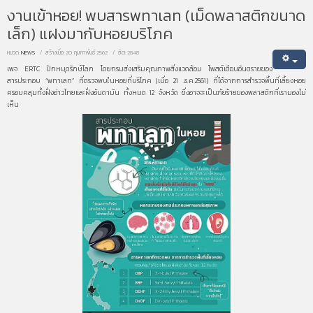
งานเข้าหอย! พบสารพทาเลท (เม็ดพลาสติกขนาด
เล็ก) แฝงมากับหอยบริโภค
หมวด:
NEWS
สร้างเมื่อ: 20 กุมภาพันธ์ 2562
ฮิต: 2848
เพจ ERTC ปักหมุดรักษ์โลก โดยกรมส่งเสริมคุณภาพสิ่งแวดล้อม โพสต์เตือนอันตรายของ
สารประกอบ “พทาเลท” ที่ตรวจพบในหอยที่บริโภค (เมื่อ 21 .ธ.ค.2561) ที่ได้จากการสำรวจพื้นที่เลี้ยงหอย
ครอบคลุมทั้งฝั่งอ่าวไทยและฝั่งอันดามัน ทั้งหมด 12 จังหวัด ซึ่งอาจจะเป็นภัยร้ายของพลาสติกที่เรามองไม่
เห็น