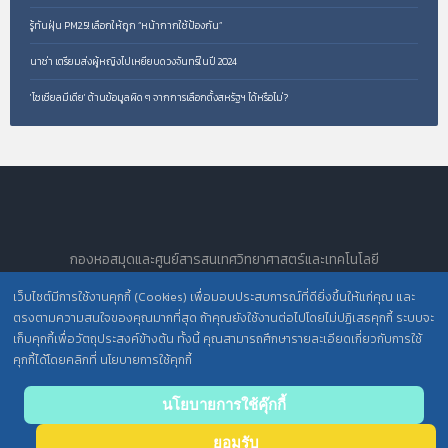
รู้ทันฝุ่น PM2.5! เลือกให้ถูก “หน้ากากใช้ป้องกัน”
นาซ่า เตรียมส่งผู้หญิงไปเหยียบดวงจันทร์ในปี 2024
'โซเชียลมีเดีย' ต้านข้อมูลผิด ๆ จากการเลือกตั้งสหรัฐฯ ได้หรือไม่?
กองหอสมุดและศูนย์สารสนเทศวิทยาศาสตร์และเทคโนโลยี
All Rights Reserved.
เว็บไซต์มีการใช้งานคุกกี้ (Cookies) เพื่อมอบประสบการณ์ที่ดียิ่งขึ้นให้แก่คุณ และ
ตรงตามความสนใจของคุณมากที่สุด ถ้าคุณยังใช้งานต่อไปโดยไม่ปฏิเสธคุกกี้ ระบบจะ
เก็บคุกกี้เพื่อวัตถุประสงค์ข้างต้น ทั้งนี้ คุณสามารถศึกษารายละเอียดเกี่ยวกับการใช้
นโยบายการคุ้มครองข้อมูลส่วนบุคคล วศ. /
คุกกี้ได้โดยคลิกที่ นโยบายการใช้คุกกี้
ประกาศความเป็นส่วนตัว (Privacy Notice) สำหรับการบริการสารสนเทศ
Back to
นโยบายการใช้คุ๊กกี้
top
ยอมรับ