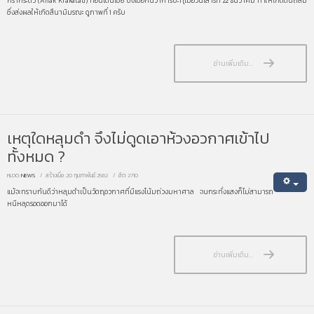
กรากระตัว (Anak Krakatau) ที่อินโดนีเซีย ซึ่งเชื่อกันว่าการปะทุเมื่อวันเสาร์ที่ 22 ธันวาคม ทำให้เกิดดินถล่ม
ซึ่งส่งผลให้เกิดสึนามิมรณะ ดูภาพที่ 1 ครับ
อ่านเพิ่มเติม...
เหตุใดหลุมดำ จึงไม่ดูดเอาห้วงอวกาศเข้าไป
ทั้งหมด ?
หมวด:
NEWS
สร้างเมื่อ: 20 กุมภาพันธ์ 2562
ฮิต: 2710
แม้จะทราบกันดีว่าหลุมดำเป็นวัตถุอวกาศที่มีแรงโน้มถ่วงมหาศาล จนกระทั่งแสงก็ไม่สามารถ
หนีหลุดรอดออกมาได้
อ่านเพิ่มเติม...