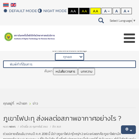
DEFAULT MODE
NIGHT MODE
AA
AA
AA
A -
A
A +
Select Language
▼
สืบค้นสิ่งพิมพ์ของห้องสมุด
ค้นหา
หนังสือ/วารสาร
บทความ
คุณอยู่ที่:
หน้าแรก
ข่าว
ภูเขาไฟปะทุ ส่งผลต่อสภาพอากาศอย่างไร ?
หมวด:
NEWS
สร้างเมื่อ: 20 กุมภาพันธ์ 2562
ฮิต: 3531
ช่วงปลายเดือนธันวาคมปี ค.ศ. 2018 นี้ มีข่าวภูเขาไฟปะทุใหญ่ๆ 2 แห่ง แห่งแรกคือ ภูเขาไฟอานัค