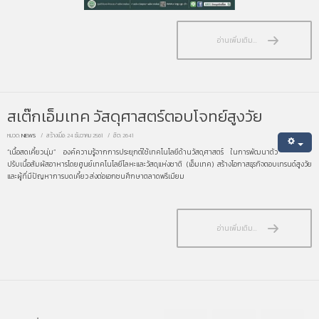
อ่านเพิ่มเติม...
สเต๊กเอ็มเทค วัสดุศาสตร์ตอบโจทย์สูงวัย
หมวด:
NEWS
สร้างเมื่อ: 24 ธันวาคม 2561
ฮิต: 2641
“เนื้อสดเคี้ยวนุ่ม” องค์ความรู้จากการประยุกต์ใช้เทคโนโลยีด้านวัสดุศาสตร์ ในการพัฒนาตัว
ปรับเนื้อสัมผัสอาหารโดยศูนย์เทคโนโลยีโลหะและวัสดุแห่งชาติ (เอ็มเทค) สร้างโอกาสธุรกิจตอบเทรนด์สูงวัย
และผู้ที่มีปัญหาการบดเคี้ยว ส่งต่อเอกชนศึกษาตลาดพรีเมียม
อ่านเพิ่มเติม...