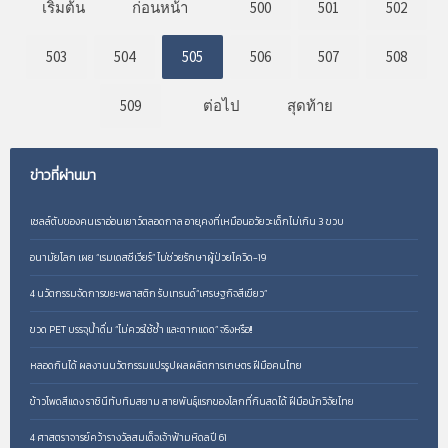
เริ่มต้น
ก่อนหน้า
500
501
502
503
504
505
506
507
508
509
ต่อไป
สุดท้าย
ข่าวที่ผ่านมา
เซลล์ตับของคนเราอ่อนเยาว์ตลอดกาล อายุคงที่เหมือนอวัยวะเด็กไม่เกิน 3 ขวบ
อนามัยโลก เผย “เรมเดสซีเวียร์” ไม่ช่วยรักษาผู้ป่วยโควิด-19
4 นวัตกรรมจัดการขยะพลาสติก รับเทรนด์“เศรษฐกิจสีเขียว”
ขวด PET บรรจุน้ำดื่ม “ไม่ควรใช้ซ้ำ และตากแดด” จริงหรือ!!
หลอดกินได้ ผลงานนวัตกรรมแปรรูปผลผลิตการเกษตร ฝีมือคนไทย
ข้าวโพดสีแดง ราชินีทับทิมสยาม สายพันธุ์แรกของโลกที่กินสดได้ ฝีมือนักวิจัยไทย
4 ศาสตราจารย์คว้ารางวัลสมเด็จเจ้าฟ้ามหิดลปี 61