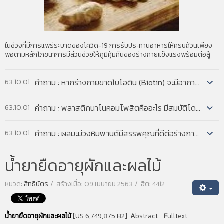
ในช่วงที่มีการแพร่ระบาดของโควิด-19 การรับประทานอาหารให้ครบถ้วนเพียง
พอตามหลักโภชนาการมีส่วนช่วยให้ภูมิคุ้มกันของร่างกายแข็งแรงพร้อมต่อสู้
คำถาม : หากร่างกายขาดไบโอติน (Biotin) จะมีอาการผิดปกติอย่างไรบ้าง และอาหารชนิดใดบ้างที่มี Biotin...
63.10.01
คำตอบ : หากร่างกายขาด Biotin จะมีอาการ ผมร่วง, เหี่ยวย่น, หรือมีรอยตีนกา
คำถาม : พลาสติกนาโนคอมโพสิตคืออะไร มีสมบัติโดดเด่นอย่างไร...
63.10.01
ก่อนวัยอันควร และผิวหนังเป็นผื่นตกสะเก็ด การขาดไบโอตินส่วนใหญ่มักจะเกิดใ
คำตอบ : พลาสติกนาโนคอมโพสิตคือ โพลิเมอร์ผสมหรือคอมพาวด์ที่มีองค์
คำถาม : ผลมะม่วงหิมพานต์มีสรรพคุณที่ดีต่อร่างกายอย่างไรบ้าง...
63.10.01
ประกอบของอนุภาคขนาดเล็กมากระดับนาโนเป็นสัดส่วน 2-10% โดยน้ำหนัก โดย
อนุภาคขนาด
คำตอบ
น้ำยายืดอายุผักและผลไม้
ผลมะม่วงหิมพานต์มีสารอะนาคาร์ดิค แอซิด ที่ต่อต้านการเจริญของเนื้องอก
มะเร็งเต้านม ได้อย่างมีนัยสำคัญ
หมวด:
สิทธิบัตร
สร้างเมื่อ: 09 เมษายน 2563
ฮิต: 4412
ผลมะม่วงหิมพานต์มีสารคาร์ดอล
น้ำยายืดอายุผักและผลไม้
[US 6,749,875 B2]
A
bstract
F
ulltext