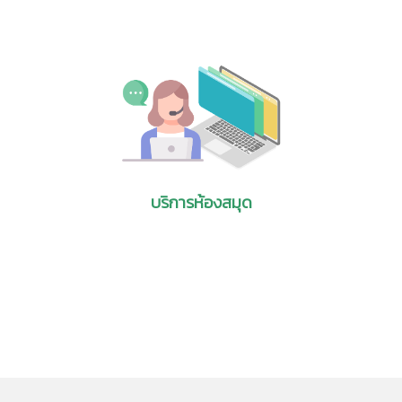
Manufacturing Technologies: Robots
เขียนโดย :
Lawrence M. Rausch
แหล่งข้อมูล :
NSF 99-343 April 22, 1999
รายละเอียด :
This report is the first in a three-part
series that examines America’s technological
position vis-à-vis that of five other countries—
Japan, Germany, France, the United Kingdom, and
South Korea—in high-tech areas likely to be
important to future economic
competitiveness. The areas examined are
บริการห้องสมุด
advanced manufacturing, biotechnology, and
advanced materials; the indicator used to
determine a country's relative strength and
interest in these areas is international patent
activity. To facilitate patent search and analysis,
the three broad areas are each represented by a
narrower subfield. This report examines robot
technologies as a proxy for advanced
manufacturing technologies.[1] As used here,
robot technology covers program-controlled
manipulators—e.g., the manipulator, program