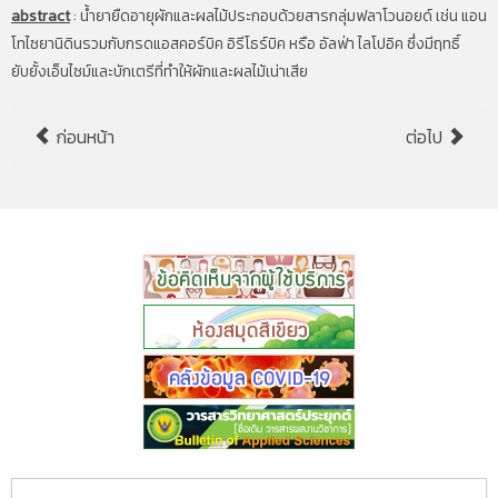
abstract
:
น้ำยายืดอายุผักและผลไม้ประกอบด้วยสารกลุ่มฟลาโวนอยด์ เช่น แอน
โทไซยานิดินรวมกับกรดแอสคอร์บิค อิรีโธร์บิค หรือ อัลฟ่า ไลโปอิค ซึ่งมีฤทธิ์
ยับยั้งเอ็นไซม์และบักเตรีที่ทำให้ผักและผลไม้เน่าเสีย
ก่อนหน้า
ต่อไป