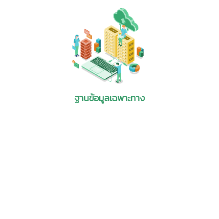
เล่ม
แหล่งข้อมูล :
NSF 99-351 June 18, 1999
รายละเอียด :
This report is the second in a three-
part series that examines America’s technological
position vis-à-vis that of five other countries—
Japan, Germany, France, the United Kingdom, and
South Korea—in high-tech areas likely to be
important to future economic
competitiveness. The areas examined are
advanced manufacturing, biotechnology, and
ฐานข้อมูลเฉพาะทาง
advanced materials. The indicator used to
determine a country's relative strength and
interest in these areas is international patent
activity. To facilitate patent search and analysis,
the three broad areas are each represented by a
narrower subfield. This report examines genetic
engineering technologies as a proxy for
biotechnology.
[1]
อ่านฉบับเต็ม
4. International Patenting Trends in