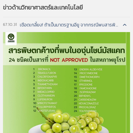
control, gripping heads, joints, arm sensors, safety
ข่าวด้านวิทยาศาสตร์และเทคโนโลยี
devices, and accessories—and excludes non-
program-controlled manipulators, prosthetic
devices, and toy robots. .
เชือดเกลี้ยง! ถ้าเป็นมาตรฐานอียู จากกรณีพบสารพิษในองุ่นไชน์มัสแคท...
67.10.31
อ่านฉบับเต็ม
4. TO PROMOTE INNOVATION: THE PROPER BALANCE OF
COMPETITION AND PATENT LAW AND POLICY
Federal Trade Commission
เขียนโดย :
แหล่งข้อมูล :
A Report by the Federal Trade Commission,
October 2003
Competition and patents stand out
รายละเอียด :
among the federal policies that influence
innovation. Both competition and patent policy
can foster innovation, but each requires a proper
balance with the other to do so. Errors or
systematic biases in how one policy’s rules are
interpreted and applied can harm the other
policy’s effectiveness. This report by the Federal
Trade Commission (FTC) discusses and makes
recommendations for the patent system to
maintain a proper balance with competition . law