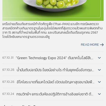
and policy.2 A second joint report, by the FTC
and the Antitrust Division of the Department of
Justice (DOJ) (forthcoming), will discuss and make
recommendations for antitrust to maintain a
proper balance with the patent system.
เครือข่ายเตือนภัยสารเคมีกำจัดศัตรูพืช (Thai-PAN) แจงอีก กรณีผลตรวจ
สารเคมีตกค้างเกินมาตรฐานในองุ่นไชน์มัสแคทที่สุ่มตรวจแล้วพบสารพิษตกค้าง
อ่านฉบับเต็ม
จาก 15 สถานที่จำหน่ายในพื้นที่ กทม. และปริมณฑลเมื่อต้นเดือนตุลาคม 2567
โดยได้หยิบยกมาตรฐานตรวจของอียู
READ MORE
“Green Technology Expo 2024” ดันเทคโนโลยีสีเขียว แก้โลกเดือด...
67.10.31
น้ำมันตับปลามีประโยชน์อย่างไร ทำไมยุคหนึ่งอังกฤษส่งเสริมให้เด็กกินเป็นประจำ...
67.10.28
อีโคไลระบาดที่แมคโดนัลด์ เปิดปมปัญหาสุขอนามัยพืชผักในสหรัฐฯ...
67.10.28
กรมวิทย์ฯ ยกระดับห้องปฏิบัติการอ้างอิงแห่งชาติ ด้วยระบบ AI เพิ่มความสามารถการตรวจวิเคราะห์ทางวิทยาศา...
67.10.24