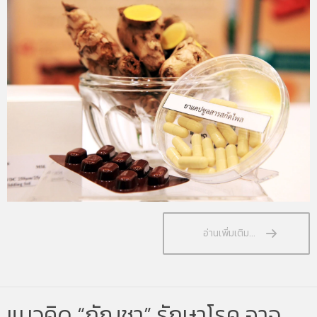
อ่านเพิ่มเติม...
แนวคิด “กัญชา” รักษาโรค อาจ