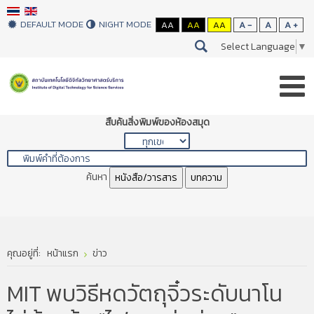
DEFAULT MODE
NIGHT MODE
AA
AA
AA
A -
A
A +
Select Language
▼
สืบค้นสิ่งพิมพ์ของห้องสมุด
ค้นหา
หนังสือ/วารสาร
บทความ
คุณอยู่ที่:
หน้าแรก
ข่าว
MIT พบวิธีหดวัตถุจิ๋วระดับนาโน