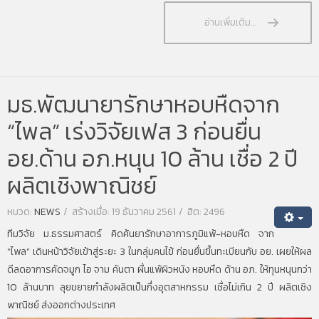
อ่านเพิ่มเติม...
มธ.พัฒนายารักษาหอบหืดจาก
“ไพล” เร่งวิจัยเฟส 3 ก่อนยื่น
อย.ด้าน อภ.หนุน 10 ล้าน เชื่อ 2 ปี
ผลิตเชิงพาณิชย์
หมวด:
NEWS
สร้างเมื่อ: 19 ธันวาคม 2561
ฮิต: 2496
ทีมวิจัย ม.ธรรมศาสตร์ คิดค้นยารักษาอาการภูมิแพ้-หอบหืด จาก
“ไพล” เดินหน้าวิจัยเข้าสู่ระยะ 3 ในกลุ่มคนไข้ ก่อนยื่นขึ้นทะเบียนกับ อย. เผยให้ผล
ดีลดอาการคัดจมูก ไอ จาม คันตา ผื่นแพ้ผิวหนัง หอบหืด ด้าน อภ. ให้ทุนหนุนกว่า
10 ล้านบาท ลุยขยายกำลังผลิตเป็นกึ่งอุตสาหกรรม เชื่อไม่เกิน 2 ปี ผลิตเชิง
พาณิชย์ ส่งออกต่างประเทศ