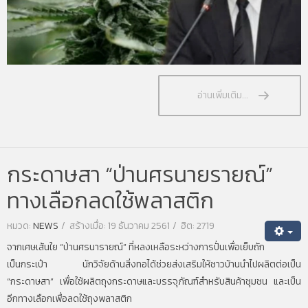
อ่านเพิ่มเติม...
กระดาษสา “ป่านศรนายรายณ์”
ทางเลือกลดใช้พลาสติก
หมวด:
NEWS
สร้างเมื่อ: 19 ธันวาคม 2561
ฮิต: 2719
จากเศษเส้นใย “ป่านศรนารายณ์” ที่หลงเหลือระหว่างการปั่นเพื่อเย็บถัก
เป็นกระเป๋า นักวิจัยด้านสิ่งทอได้ช่วยส่งเสริมให้ชาวบ้านนำไปผลิตต่อเป็น
“กระดาษสา” เพื่อใช้ผลิตถุงกระดาษและบรรจุภัณฑ์สำหรับสินค้าชุมชน และเป็น
อีกทางเลือกเพื่อลดใช้ถุงพลาสติก