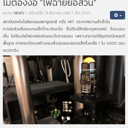
ไม่ต้องง้อ “ไฟฉายย่อส่วน”
หมวด:
NEWS
สร้างเมื่อ: 19 ธันวาคม 2561
ฮิต: 2707
สถาบันเทคโนโลยีแห่งแมสซาชูเซตส์ หรือ MIT ประกาศความสำเร็จใน
การย่อส่วนสิ่งของจนเล็กจิ๋วระดับนาโน ซึ่งต้องใช้กล้องจุลทรรศน์ จึงจะมอง
เห็น ไม่ต้องง้อไฟฉายย่อส่วนของโดราเอมอน เพราะสามารถใช้อุปกรณ์เลเซอร์
พื้นฐาน ถ่ายทอดโครงสร้างของสิ่งของและย่อจนเล็กจิ๋วเหลือ 1 ใน 1,000 ของ
ขนาดจริง