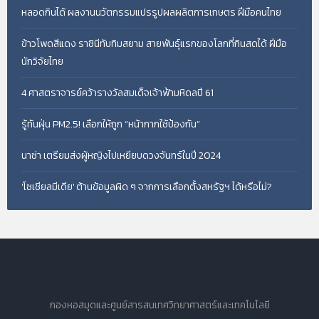
หลอดกินได้ ผลงานนวัตกรรมแปรรูปผลผลิตการเกษตร ฝีมือคนไทย
ข้าวโพดสีแดง ราชินีทับทิมสยาม สายพันธุ์แรกของโลกที่กินสดได้ ฝีมือ
นักวิจัยไทย
4 ศาสตราจารย์คว้ารางวัลสมเด็จเจ้าฟ้ามหิดลปี 61
รู้ทันฝุ่น PM2.5! เลือกให้ถูก “หน้ากากใช้ป้องกัน”
นาซ่า เตรียมส่งผู้หญิงไปเหยียบดวงจันทร์ในปี 2024
'โซเชียลมีเดีย' ต้านข้อมูลผิด ๆ จากการเลือกตั้งสหรัฐฯ ได้หรือไม่?
กองหอสมุดและศูนย์สารสนเทศวิทยาศาสตร์และเทคโนโลยี