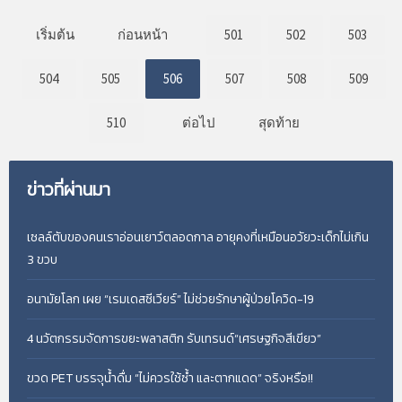
เริ่มต้น
ก่อนหน้า
501
502
503
504
505
506
507
508
509
510
ต่อไป
สุดท้าย
ข่าวที่ผ่านมา
เซลล์ตับของคนเราอ่อนเยาว์ตลอดกาล อายุคงที่เหมือนอวัยวะเด็กไม่เกิน
3 ขวบ
อนามัยโลก เผย “เรมเดสซีเวียร์” ไม่ช่วยรักษาผู้ป่วยโควิด-19
4 นวัตกรรมจัดการขยะพลาสติก รับเทรนด์“เศรษฐกิจสีเขียว”
ขวด PET บรรจุน้ำดื่ม “ไม่ควรใช้ซ้ำ และตากแดด” จริงหรือ!!