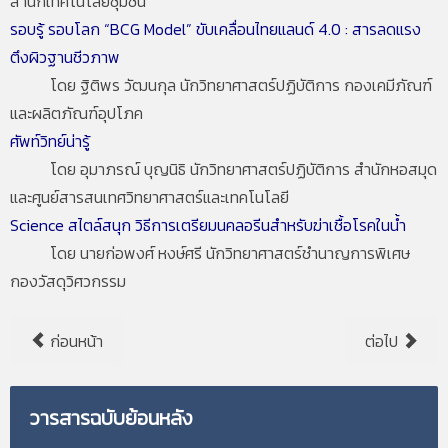
สำนักเทคโนโลยีชุมชน
รอบรู้ รอบโลก “BCG Model” ขับเคลื่อนไทยแลนด์ 4.0 : สารลดแรง
ตึงผิวฐานชีวภาพ
โดย ฐิติพร วัฒนกุล นักวิทยาศาสตร์ปฏิบัติการ กองเคมีภัณฑ์
และผลิตภัณฑ์อุปโภค
ศัพท์วิทย์น่ารู้
โดย อุมาภรณ์ บุญนิธิ นักวิทยาศาสตร์ปฏิบัติการ สำนักหอสมุด
และศูนย์สารสนเทศวิทยาศาสตร์และเทคโนโลยี
Science สไตล์สนุก วิธีการเตรียมนคลอรีนสำหรับฆ่าเชื้อโรคในน้ำ
โดย นายก่อพงศ์ หงษ์ศรี นักวิทยาศาสตร์ชำนาญการพิเศษ
กองวัสดุวิศวกรรม
ก่อนหน้า
ต่อไป
วารสารฉบับย้อนหลัง