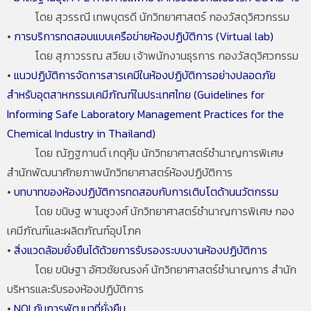
โดย สุวรรณี เทพบุตรดี นักวิทยาศาสตร์ กองวัสดุวิศวกรรม
•
การบริการทดสอบแบบเครือข่ายห้องปฏิบัติการ (Virtual lab)
โดย สุภาวรรณ สวียม เจ้าพนักงานธุรการ กองวัสดุวิศวกรรม
•
แนวปฏิบัติการจัดการสารเคมีในห้องปฏิบัติการอย่างปลอดภัย
สำหรับอุตสาหกรรมเคมีภัณฑ์ในประเทศไทย (Guidelines for
Informing Safe Laboratory Management Practices for the
Chemical Industry in Thailand)
โดย ณัฏฐกานต์ เกตุคุ้ม นักวิทยาศาสตร์ชำนาญการพิเศษ
สำนักพัฒนาศักยภาพนักวิทยาศาสตร์ห้องปฏิบัติการ
•
บทบาทของห้องปฏิบัติการทดสอบกับการเติบโตด้านนวัตกรรม
โดย ขนิษฐ พานชูวงศ์ นักวิทยาศาสตร์ชำนาญการพิเศษ กอง
เคมีภัณฑ์และผลิตภัณฑ์อุปโภค
•
สิ่งแวดล้อมยั่งยืนได้ด้วยการรับรองระบบงานห้องปฏิบัติการ
โดย ขนิษฐา อัศวชัยณรงค์ นักวิทยาศาสตร์ชำนาญการ สำนัก
บริหารและรับรองห้องปฏิบัติการ
•
NQI กับการพัฒนาที่ยั่งยืน