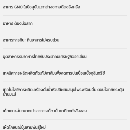
อาหาร GMO ในปัจจุบันแตกต่างจากอดีตจริงหรือ
อาหาร ต้องมีฉลาก
อาหารการกิน : กินอาหารไม่ครบส่วน
อุตสาหกรรมอาหารไทยกับประชาคมเศรษฐกิจอาเซียน
เทคนิคการผลิตผลิตภัณฑ์ปลาส้มเพื่อลดการปนเปื้อนเชื้อจุลินทรีย์
เทคโนโลยีการผลิตเครื่องดื่มน้ำหัวปลีผสมสมุนไพรพร้อมดื่ม ตอบโจทย์กระตุ้น
น้ำนมแม่
เห็ดเผาะ-ใบหมากเม่า อาหารเด็ด เป็นยาดียกกำลังสอง
เห็ดโคลนญี่ปุ่นสายพันธุ์ใหม่